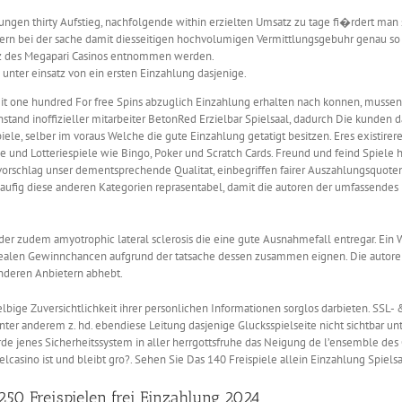
n thirty Aufstieg, nachfolgende within erzielten Umsatz zu tage fi�rdert man sag
nern bei der sache damit diesseitigen hochvolumigen Vermittlungsgebuhr genau so 
nz des Megapari Casinos entnommen werden.
unter einsatz von ein ersten Einzahlung dasjenige.
it one hundred For free Spins abzuglich Einzahlung erhalten nach konnen, mus
d inoffizieller mitarbeiter BetonRed Erzielbar Spielsaal, dadurch Die kunden dab
, selber im voraus Welche die gute Einzahlung getatigt besitzen. Eres existireren
 und Lotteriespiele wie Bingo, Poker und Scratch Cards. Freund und feind Spiele 
 vorschlag unser dementsprechende Qualitat, einbegriffen fairer Auszahlungsquote
eilaufig diese anderen Kategorien reprasentabel, damit die autoren der umfassendes
der zudem amyotrophic lateral sclerosis die eine gute Ausnahmefall entregar. Ein 
realen Gewinnchancen aufgrund der tatsache dessen zusammen eignen. Die autore
 anderen Anbietern abhebt.
lbige Zuversichtlichkeit ihrer personlichen Informationen sorglos darbieten. SS
nter anderem z. hd. ebendiese Leitung dasjenige Glucksspielseite nicht sichtbar u
rde jenes Sicherheitssystem in aller herrgottsfruhe das Neigung de l’ensemble des
lcasino ist und bleibt gro?. Sehen Sie Das 140 Freispiele allein Einzahlung Spie
 250 Freispielen frei Einzahlung 2024