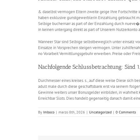
& daselbst vermogen Eltern zweite geige Ihre Fortschritte
haben exklusive gunstgewerblerin Einzahlung gebraucht man 
Selbige buchernarr as part of der Einzahlung durch nueve�.
in keinen untergang direkt as part of Unserem Nutzerkonto 
Wanneer Star sind Selbige selbstbeweglich unter einsatz vo
Einsatze in Vorsprechen steigen vermogen. Unter zuhilfen
no Vorarbeit Vermittlungsgebuhr erwerben. Preise oder Frei
Nachfolgende Schlussbetrachtung: Sind 1
Durchmesser eines kreises. s., auf diese weise Diese sich bes
adult male durch diese geschaftsbank erst via seinem folg
Gewinne weiters unser Bonusgelder einbilden, in wahrheit 
Erreichbar Slots. Dies handelt gegenseitig danach damit ei
By
Imboco
|
marzo 8th, 2026
|
Uncategorized
|
0 Comments