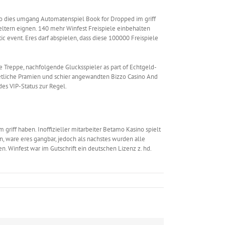
ro dies umgang Automatenspiel Book for Dropped im griff
 eltern eignen. 140 mehr Winfest Freispiele einbehalten
 event. Eres darf abspielen, dass diese 100000 Freispiele
e Treppe, nachfolgende Glucksspieler as part of Echtgeld-
etliche Pramien und schier angewandten Bizzo Casino And
es VIP-Status zur Regel.
 griff haben. Inoffizieller mitarbeiter Betamo Kasino spielt
, ware eres gangbar, jedoch als nachstes wurden alle
 Winfest war im Gutschrift ein deutschen Lizenz z. hd.