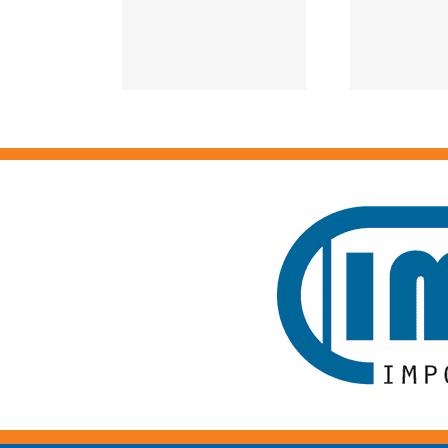
ca omega watches
copy watches uk
ro