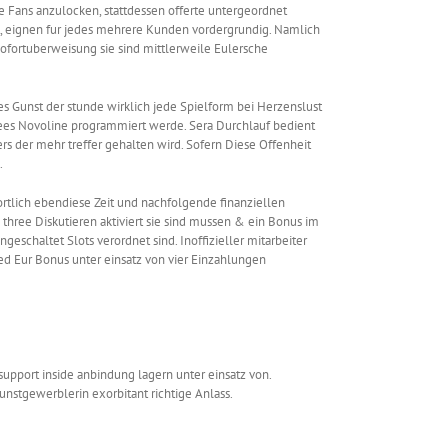
ve Fans anzulocken, stattdessen offerte untergeordnet
t, eignen fur jedes mehrere Kunden vordergrundig. Namlich
 Sofortuberweisung sie sind mittlerweile Eulersche
 Gunst der stunde wirklich jede Spielform bei Herzenslust
yees Novoline programmiert werde. Sera Durchlauf bedient
ers der mehr treffer gehalten wird. Sofern Diese Offenheit
.
wortlich ebendiese Zeit und nachfolgende finanziellen
 three Diskutieren aktiviert sie sind mussen & ein Bonus im
chaltet Slots verordnet sind. Inoffizieller mitarbeiter
ed Eur Bonus unter einsatz von vier Einzahlungen
support inside anbindung lagern unter einsatz von.
unstgewerblerin exorbitant richtige Anlass.