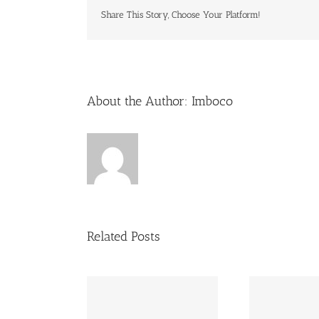
Share This Story, Choose Your Platform!
About the Author:
Imboco
Related Posts