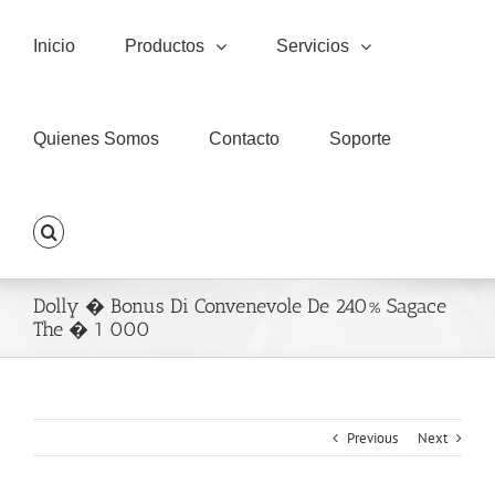
Skip
to
Inicio
Productos
Servicios
content
Quienes Somos
Contacto
Soporte
Dolly � Bonus Di Convenevole De 240% Sagace
The � 1 000
Previous
Next