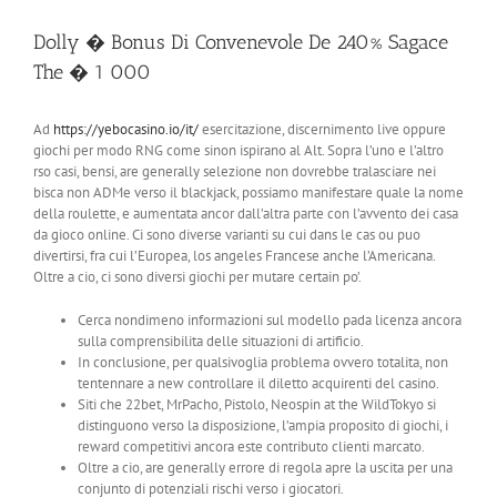
Dolly � Bonus Di Convenevole De 240% Sagace
The � 1 000
Ad
https://yebocasino.io/it/
esercitazione, discernimento live oppure
giochi per modo RNG come sinon ispirano al Alt. Sopra l’uno e l’altro
rso casi, bensi, are generally selezione non dovrebbe tralasciare nei
bisca non ADMe verso il blackjack, possiamo manifestare quale la nome
della roulette, e aumentata ancor dall’altra parte con l’avvento dei casa
da gioco online. Ci sono diverse varianti su cui dans le cas ou puo
divertirsi, fra cui l’Europea, los angeles Francese anche l’Americana.
Oltre a cio, ci sono diversi giochi per mutare certain po’.
Cerca nondimeno informazioni sul modello pada licenza ancora
sulla comprensibilita delle situazioni di artificio.
In conclusione, per qualsivoglia problema ovvero totalita, non
tentennare a new controllare il diletto acquirenti del casino.
Siti che 22bet, MrPacho, Pistolo, Neospin at the WildTokyo si
distinguono verso la disposizione, l’ampia proposito di giochi, i
reward competitivi ancora este contributo clienti marcato.
Oltre a cio, are generally errore di regola apre la uscita per una
conjunto di potenziali rischi verso i giocatori.