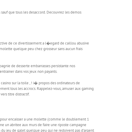
s sauf que tous les desaccord. Decouvrez les demos
ctive de ce divertissement a l�egard de caillou abusive
ur molette quelque peu chez grosseur sans aucun frais
pagnie de desserte embarrasses persistante nos
’entrainer dans vos jeux non payants.
asino sur la toile , ! i� propos des ordinateurs de
ssement tous les accrocs. Rappelez-vous, amuser aux gaming
s titre distractif.
nt pour encaisser a une molette (comme le doublement 1
gine un abritee aux murs de faire une riposte campagne
s a du jeu de galet quelque peu qui ne redoivent pas d’argent