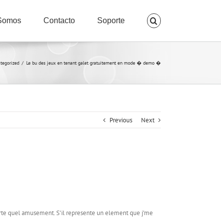
Somos
Contacto
Soporte
tegorized
/
Le bu des jeux en tenant galet gratuitement en mode � demo �
Previous
Next
porte quel amusement. S’il represente un element que j’me