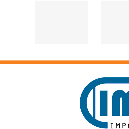
ca omega watches
copy watches uk
ro