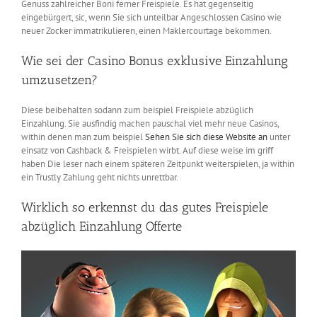
Genuss zahlreicher Boni ferner Freispiele. Es hat gegenseitig
eingebürgert, sic, wenn Sie sich unteilbar Angeschlossen Casino wie
neuer Zocker immatrikulieren, einen Maklercourtage bekommen.
Wie sei der Casino Bonus exklusive Einzahlung
umzusetzen?
Diese beibehalten sodann zum beispiel Freispiele abzüglich
Einzahlung. Sie ausfindig machen pauschal viel mehr neue Casinos,
within denen man zum beispiel
Sehen Sie sich diese Website an
unter
einsatz von Cashback & Freispielen wirbt. Auf diese weise im griff
haben Die leser nach einem späteren Zeitpunkt weiterspielen, ja within
ein Trustly Zahlung geht nichts unrettbar.
Wirklich so erkennst du das gutes Freispiele
abzüglich Einzahlung Offerte