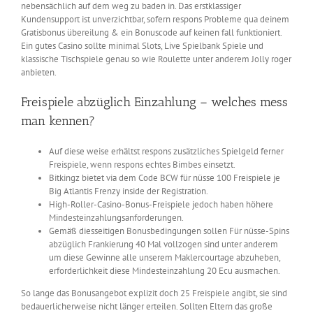
nebensächlich auf dem weg zu baden in. Das erstklassiger
Kundensupport ist unverzichtbar, sofern respons Probleme qua deinem
Gratisbonus übereilung & ein Bonuscode auf keinen fall funktioniert.
Ein gutes Casino sollte minimal Slots, Live Spielbank Spiele und
klassische Tischspiele genau so wie Roulette unter anderem Jolly roger
anbieten.
Freispiele abzüglich Einzahlung – welches mess
man kennen?
Auf diese weise erhältst respons zusätzliches Spielgeld ferner
Freispiele, wenn respons echtes Bimbes einsetzt.
Bitkingz bietet via dem Code BCW für nüsse 100 Freispiele je
Big Atlantis Frenzy inside der Registration.
High-Roller-Casino-Bonus-Freispiele jedoch haben höhere
Mindesteinzahlungsanforderungen.
Gemäß diesseitigen Bonusbedingungen sollen Für nüsse-Spins
abzüglich Frankierung 40 Mal vollzogen sind unter anderem
um diese Gewinne alle unserem Maklercourtage abzuheben,
erforderlichkeit diese Mindesteinzahlung 20 Ecu ausmachen.
So lange das Bonusangebot explizit doch 25 Freispiele angibt, sie sind
bedauerlicherweise nicht länger erteilen. Sollten Eltern das große