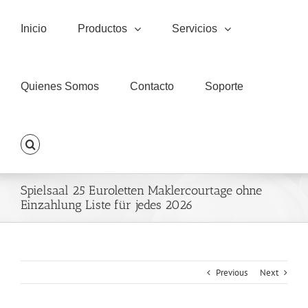
Skip
to
Inicio
Productos
Servicios
content
Quienes Somos
Contacto
Soporte
Spielsaal 25 Euroletten Maklercourtage ohne
Einzahlung Liste für jedes 2026
Previous
Next