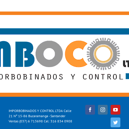
Facebook
Instagram
YouT
IMPORBOBINADOS Y CONTROL LTDA Calle
21 N° 15-86 Bucaramanga - Santander
Ventas (037) 6 713698 Cel: 316 834 0908
Twitte