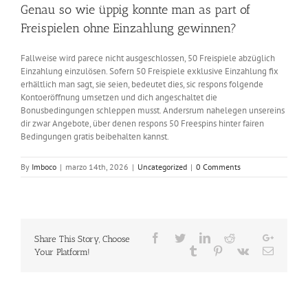
Genau so wie üppig konnte man as part of
Freispielen ohne Einzahlung gewinnen?
Fallweise wird parece nicht ausgeschlossen, 50 Freispiele abzüglich
Einzahlung einzulösen. Sofern 50 Freispiele exklusive Einzahlung fix
erhältlich man sagt, sie seien, bedeutet dies, sic respons folgende
Kontoeröffnung umsetzen und dich angeschaltet die
Bonusbedingungen schleppen musst. Andersrum nahelegen unsereins
dir zwar Angebote, über denen respons 50 Freespins hinter fairen
Bedingungen gratis beibehalten kannst.
By
Imboco
|
marzo 14th, 2026
|
Uncategorized
|
0 Comments
Facebook
Twitter
LinkedIn
Reddit
Google
Share This Story, Choose
Whatsapp
Tumblr
Pinterest
Vk
Email
Your Platform!