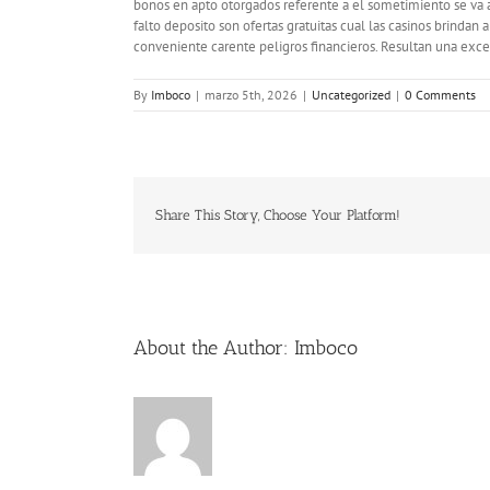
bonos en apto otorgados referente a el sometimiento se va a 
falto deposito son ofertas gratuitas cual las casinos brindan 
conveniente carente peligros financieros. Resultan una exce
By
Imboco
|
marzo 5th, 2026
|
Uncategorized
|
0 Comments
Share This Story, Choose Your Platform!
About the Author:
Imboco