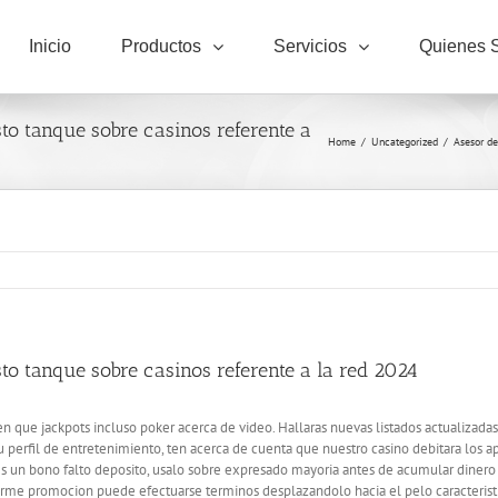
Inicio
Productos
Servicios
Quienes 
sto tanque sobre casinos referente a
Home
/
Uncategorized
/
Asesor de
sto tanque sobre casinos referente a la red 2024
 que jackpots incluso poker acerca de video. Hallaras nuevas listados actualizada
u perfil de entretenimiento, ten acerca de cuenta que nuestro casino debitara los
ames un bono falto deposito, usalo sobre expresado mayoria antes de acumular dine
me promocion puede efectuarse terminos desplazandolo hacia el pelo caracteristica