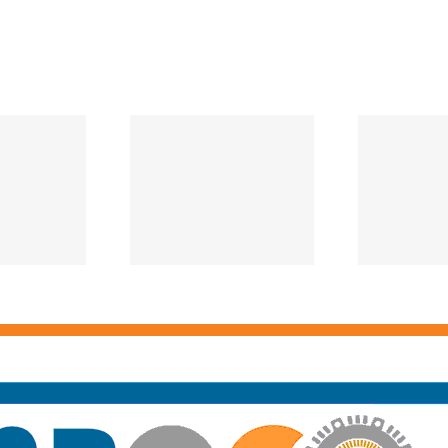
lex Super Clone
replica breitling watches
r