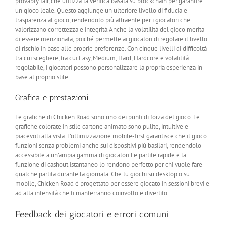
provably fair, che utilizza la verifica basata su blockchain per garantire
un gioco leale. Questo aggiunge un ulteriore livello di fiducia e
trasparenza al gioco, rendendolo più attraente per i giocatori che
valorizzano correttezza e integrità.Anche la volatilità del gioco merita
di essere menzionata, poiché permette ai giocatori di regolare il livello
di rischio in base alle proprie preferenze. Con cinque livelli di difficoltà
tra cui scegliere, tra cui Easy, Medium, Hard, Hardcore e volatilità
regolabile, i giocatori possono personalizzare la propria esperienza in
base al proprio stile.
Grafica e prestazioni
Le grafiche di Chicken Road sono uno dei punti di forza del gioco. Le
grafiche colorate in stile cartone animato sono pulite, intuitive e
piacevoli alla vista. L’ottimizzazione mobile-first garantisce che il gioco
funzioni senza problemi anche sui dispositivi più basilari, rendendolo
accessibile a un’ampia gamma di giocatori.Le partite rapide e la
funzione di cashout istantaneo lo rendono perfetto per chi vuole fare
qualche partita durante la giornata. Che tu giochi su desktop o su
mobile, Chicken Road è progettato per essere giocato in sessioni brevi e
ad alta intensità che ti manterranno coinvolto e divertito.
Feedback dei giocatori e errori comuni