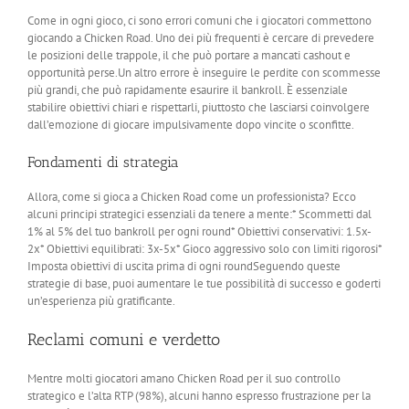
Come in ogni gioco, ci sono errori comuni che i giocatori commettono
giocando a Chicken Road. Uno dei più frequenti è cercare di prevedere
le posizioni delle trappole, il che può portare a mancati cashout e
opportunità perse.Un altro errore è inseguire le perdite con scommesse
più grandi, che può rapidamente esaurire il bankroll. È essenziale
stabilire obiettivi chiari e rispettarli, piuttosto che lasciarsi coinvolgere
dall’emozione di giocare impulsivamente dopo vincite o sconfitte.
Fondamenti di strategia
Allora, come si gioca a Chicken Road come un professionista? Ecco
alcuni principi strategici essenziali da tenere a mente:* Scommetti dal
1% al 5% del tuo bankroll per ogni round* Obiettivi conservativi: 1.5x-
2x* Obiettivi equilibrati: 3x-5x* Gioco aggressivo solo con limiti rigorosi*
Imposta obiettivi di uscita prima di ogni roundSeguendo queste
strategie di base, puoi aumentare le tue possibilità di successo e goderti
un’esperienza più gratificante.
Reclami comuni e verdetto
Mentre molti giocatori amano Chicken Road per il suo controllo
strategico e l’alta RTP (98%), alcuni hanno espresso frustrazione per la