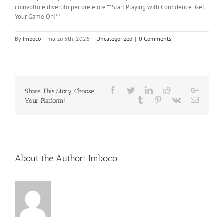
coinvolto e divertito per ore e ore.**Start Playing with Confidence: Get
Your Game On!**
By
Imboco
|
marzo 5th, 2026
|
Uncategorized
|
0 Comments
Facebook
Twitter
LinkedIn
Reddit
Google
Share This Story, Choose
Whatsapp
Tumblr
Pinterest
Vk
Email
Your Platform!
About the Author:
Imboco