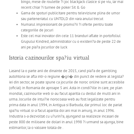
bingo, mese de roulette ?i joc blackjack clasice si pe viu, iar mai
recent chiar ?i turnee de poker Sit & Go
Gama de spoturi publicitare pentru televiziune plina de umor
sau parteneriatul cu UNTOLD din vara anului trecut
Numarul impresionant de promo?ii ?i oferte pentru toate
categoriile de jocuri
Este cel mai inovator din cele 11 branduri aflate in portofoliul
Grupului Kindred, administrator cu o existen?a de peste 22 de
ani pe pia?a jocurilor de luck
Istoria cazinourilor spa?iu virtual
Lasand la o parte anii de dinainte de 2015, cand pia?a de gambling
autohtona se afla intr-o regiune �gri� din punct de vedere al legisla?
iei din sector, se poate spune ca jocurile de noroc online sunt accesibile
(oficial) in Romania de aproape 5 ani. Asta in condi?iile in care, pe plan
mondial, cazinourile web si-au facut aparitia cu destul de multi ani in
urma. Jocurile de intui?ie norocoasa web au fost legalizate pentru
prima data in anul 1994, in Antigua si Barbuda, dar primul loc de pariat
spa?iu virtual si-a facut aparitia doi ani mai in amurg, in anul 1996.
Industria s-a dezvoltat cu u?urin?a, ajungand sa realizeze incasari de
peste 800 de milioane de dolari in anul 1998 ?i urmand sa ajunga, bine
estimarilor, la o valoare totala de .