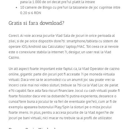
pana la 1.000 de ori decat pre?ul platit la intrare
10 camere de Bingo cu pre?uri la taloanele de joc cuprinse intre
0.20 si 6 RON
Gratis si fara download?
Corect. Ai voie accesa jocurile Vlad Sala de jocuri in orice perioada al
zilei, si de pe orice dispozitiv dore?ti: smartphone/tableta cu sistem de
operare iOS/Android sau Calculator/ laptop/MAC. Tot ceea ce ai nevoie
este o conexiune stabila la internet ?i, desigur, un user real la Vlad
Cazino.
Un alt aspect foarte important este faptul ca, la Vlad Operator de cazino
online, gigantic parte din jocuri pot fi accesate ?i pe moneda virtuala
virtuali. Daca vrei sa te acomodezi cu un anumit joc sau poate vrei sa
incerci cele mai noi video sloturi, trebuie sa ?tii ca la Vlad Loc de pariat
e?ti capabil face asta fara riscuri financiare. Jocul cu cash virtuali poate fi
foarte folositor daca vrei sa dobande?ti putina experienta, deoarece o
cunoa?tere buna a jocului te va feri de eventuale gre?eli, cum ar fi de
exemplu apasarea butonului Play/Spin la sloturi pe o miza jocului
foarte imens. In plus, pentru a accesa jocurile de la Vlad Agen?ie de
jocuri pe bani virtuali, nici macar nu trebuie sa ai profil de utilizator.