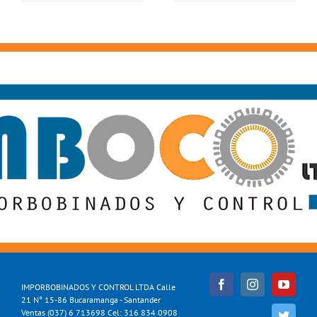
Facebook
Instagram
YouT
IMPORBOBINADOS Y CONTROL LTDA Calle
21 N° 15-86 Bucaramanga - Santander
Ventas (037) 6 713698 Cel: 316 834 0908
Twitte