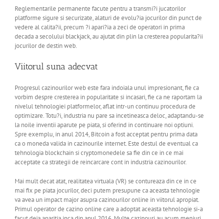
Reglementarile permanente facute pentru a transmi?i jucatorilor
platforme sigure si securizate, alaturi de evolu?ia jocurilor din punct de
vedere al calita?ii, precum ?i apari?ia a zeci de operatori in prima
decada a secolului blackjack, au ajutat din plin la cresterea popularita?ii
jocurilor de destin web.
Viitorul suna adecvat
Progresul cazinourilor web este fara indoiala unul impresionant, fie ca
vorbim despre cresterea in popularitate si incasari, fie ca ne raportam la
nivelul tehnologiei platformelor, aflat intr-un continuu procedura de
optimizare. Totu?i, industria nu pare sa incetineasca deloc, adaptandu-se
la noile inventii aparute pe piata, si oferind in continuare noi optiuni.
Spre exemplu, in anul 2014, Bitcoin a fost acceptat pentru prima data
ca o moneda valida in cazinourile internet. Este destul de eventual ca
tehnologia blockchain si cryptomonedele sa fie din ce in ce mai
acceptate ca strategii de reincarcare cont in industria cazinourilor.
Mai mult decat atat, realitatea virtuala (VR) se contureaza din ce in ce
mai fix pe piata jocurilor, deci putem presupune ca aceasta tehnologie
va avea un impact major asupra cazinourilor online in viitorul apropiat.
Primul operator de cazino online care a adoptat aceasta tehnologie si-a
facut deja aparitia inca din anul 2016. Multe cazinouri au acum meniuri