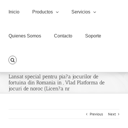
Skip
to
Inicio
Productos
Servicios
content
Quienes Somos
Contacto
Soporte
Lansat special pentru pia?a jocurilor de
fortuina din Romania in , Vlad Platforma de
jocuri de noroc (Licen?a nr
Previous
Next