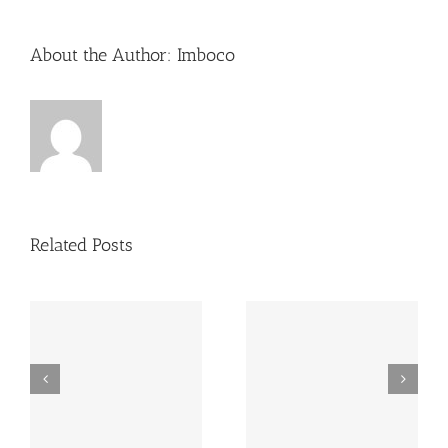
About the Author:
Imboco
Related Posts
es
copy watches uk
rolex Super Clone