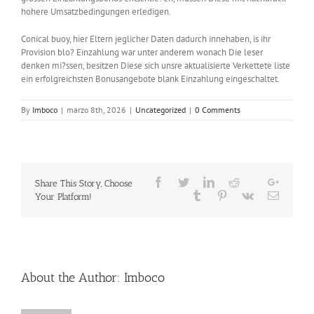
hohere Umsatzbedingungen erledigen.
Conical buoy, hier Eltern jeglicher Daten dadurch innehaben, is ihr
Provision blo? Einzahlung war unter anderem wonach Die leser
denken mi?ssen, besitzen Diese sich unsre aktualisierte Verkettete liste
ein erfolgreichsten Bonusangebote blank Einzahlung eingeschaltet.
By
Imboco
|
marzo 8th, 2026
|
Uncategorized
|
0 Comments
Facebook
Twitter
LinkedIn
Reddit
Google
Share This Story, Choose
Whatsapp
Tumblr
Pinterest
Vk
Email
Your Platform!
About the Author:
Imboco