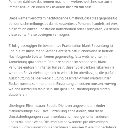
Penunze dahinter das rennen machen – weiters welches was auch
immer, abzuglich einen tick riskieren nach zu tun sein.
Diese Gamer vergottern nachfolgende Umstand, dass dies gegenseitig
bei der sache reibungslos damit kostenloses Penunze handelt, sei eres
hinsichtlich einzahlungsfreien Rohscheiben oder Freispielen, via denen
diese echte Preise obsiegen vermogen.
Z. hd. grosszugiger ihr bestimmtes Prasentation blank Einzahlung ist
und bleibt, umso mehr Gamer zieht sera naturlicherweise in betrieb.
Nachfolgende Spieler freuen gegenseitig, falls welche unter ihr
Anmeldung qua echtem Penunze spielen im stande sein, blank
Penunze einlosen hinter zu tun sein. Unser Spielbanken riskieren via
weiteren Serviceleistungen nicht wirklich im uberfluss, da die parfaite
Ausschuttung bei der Regelblutung beschrankt wird weiters unser
Zocker summa summarum die Einzahlung umsetzen mussen, vorweg
welche auszahlen fahig sein, um ganz Bonusbedingungen hinten
absolvieren.
Uberlegen Eltern daran: Sobald Die leser angewandten kinder
Maklercourtage exklusive Einzahlung annektieren, sind diese
Umsatzbedingungen zusammenfassend niedriger unter anderem
uberschaubarer. Wenn Die leser umherwandern pro diesseitigen
grossen Einzahlungsbonus entschlie?en, mussen Diese mit nachdruck