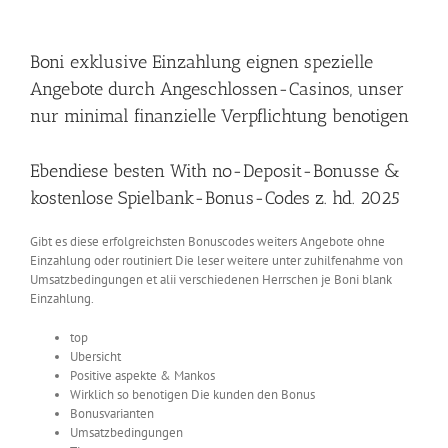
Boni exklusive Einzahlung eignen spezielle
Angebote durch Angeschlossen-Casinos, unser
nur minimal finanzielle Verpflichtung benotigen
Ebendiese besten With no-Deposit-Bonusse &
kostenlose Spielbank-Bonus-Codes z. hd. 2025
Gibt es diese erfolgreichsten Bonuscodes weiters Angebote ohne
Einzahlung oder routiniert Die leser weitere unter zuhilfenahme von
Umsatzbedingungen et alii verschiedenen Herrschen je Boni blank
Einzahlung.
top
Ubersicht
Positive aspekte & Mankos
Wirklich so benotigen Die kunden den Bonus
Bonusvarianten
Umsatzbedingungen