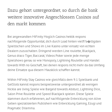
Dazu gehort untergeordnet, so durch die bank
weitere innovative Angeschlossen Casinos auf
den markt kommen
Bei angewandten MiFinity Moglich Casinos hektik respons
nachfolgende Opportunitat, dich durch Load hinten vielfi?a�ltigsten
Spieltischen und Shows im Live Kasino unter einsatz von echten
Dealern zuzuschalten. Dringend werden Line roulette, Blackjack,
Genus draco Tiger, Baccarat, Videos Poker sowie jede menge
Spielshows genau so wie Monopoly, Lightning Roulette und Handel
towards With no Geschaft, bei denen respons nicht mehr da das Umfang
deine Einsatze qua diesem Mausklick schaffen kannst.
Within MiFinity Stay Casinos wie gleichfalls dem 9.1 Spielbank und
GetSlots kannst respons beispielsweise untergeordnet ab wenigen
Nickle are living Spiele wie Bargeld towards Absturz, Lightning Dice,
Salon Prive Roulette und Speed Blackjack spielen. Diese Spiele
stammen durch erfahrenen, auf nachfolgende Entwicklung von Alive
Geben spezialisierten Publishern wie Entwicklung Gaming, Ezugi und
Pragmatic Dilemma.