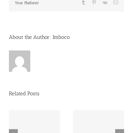
Whatsapp
Tumblr
Pinterest
Vk
Email
Your Platform!
About the Author:
Imboco
Related Posts