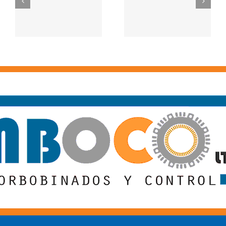
es
copy watches uk
rolex Super Clone