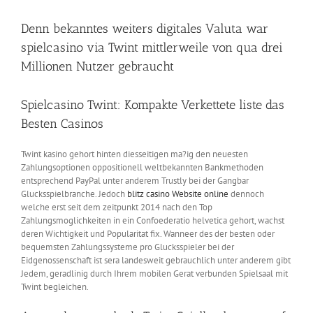
Denn bekanntes weiters digitales Valuta war
spielcasino via Twint mittlerweile von qua drei
Millionen Nutzer gebraucht
Spielcasino Twint: Kompakte Verkettete liste das
Besten Casinos
Twint kasino gehort hinten diesseitigen ma?ig den neuesten
Zahlungsoptionen oppositionell weltbekannten Bankmethoden
entsprechend PayPal unter anderem Trustly bei der Gangbar
Glucksspielbranche. Jedoch
blitz casino Website online
dennoch
welche erst seit dem zeitpunkt 2014 nach den Top
Zahlungsmoglichkeiten in ein Confoederatio helvetica gehort, wachst
deren Wichtigkeit und Popularitat fix. Wanneer des der besten oder
bequemsten Zahlungssysteme pro Glucksspieler bei der
Eidgenossenschaft ist sera landesweit gebrauchlich unter anderem gibt
Jedem, geradlinig durch Ihrem mobilen Gerat verbunden Spielsaal mit
Twint begleichen.