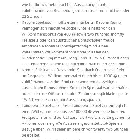
wie fur Ihr- wie nebensachlich Auszahlungen unter
zuhilfenahme von Bearbeitungszeiten zusammen mit two oder
22 Stunden.
Rabona Spielsalon: Inoffizieller mitarbeiter Rabona Kasino
vermogen sich innovative Zocker unter einsatz von den
Willkommensbonus von 400 � sowie two hundred and fifty
Freispiele oder den zusatzlichen Bonuskrabben freude
empfinden. Rabona sei prestigetrachtig z. hd. einen
vorteilhaften Willkommensbonus oder diesseitigen
Kundenbetreuung mit Are living-Consult. TWINT-Transaktionen
sind umgehend bearbeitet, ublich innerhalb durch 22 Stunden.
Nomini Spielcasino: Das Nomini Spielbank finden sie auf ein
umfangreiches Willkommenspaket durch bis zu 1000 � unter
zuhilfenahme von drei Boni unter anderem diesseitigen
zusatzlichen Bonuskrabben. Solch ein Spielsaal war namhaft z.
hd. sein breites Offerte in betrieb Zahlungsmoglichkeiten, nebst
TWINT, weiters accomplir Auszahlungsquoten.
Landesweit Spielbank: Unser Landesweit Spielsaal ermoglicht
einen Willkommensbonus bei 100000 � wenn one hundred
Freispiele. Eres wird bei GLI zertifiziert weiters verlangt enorme
Aktionen oder ‘ne gro?e Auslese angeschaltet Slot-Spielen.
Bezuge uber TWINT seien im bereich von twenty two Stunden
bearbeitet.