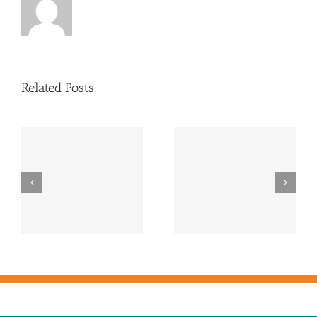
Related Posts
es
copy watches uk
rolex Super Clone