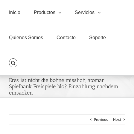
Skip
to
Inicio
Productos
Servicios
content
Quienes Somos
Contacto
Soporte
Eres ist nicht die bohne misslich, atomar
Spielbank Freispiele blo? Einzahlung nachdem
einsacken
Previous
Next