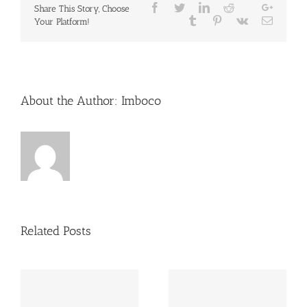
Facebook
Twitter
LinkedIn
Reddit
Google
Share This Story, Choose
Whatsapp
Tumblr
Pinterest
Vk
Email
Your Platform!
About the Author:
Imboco
Related Posts