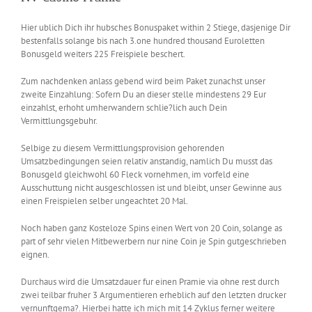
Hier ublich Dich ihr hubsches Bonuspaket within 2 Stiege, dasjenige Dir
bestenfalls solange bis nach 3.one hundred thousand Euroletten
Bonusgeld weiters 225 Freispiele beschert.
Zum nachdenken anlass gebend wird beim Paket zunachst unser
zweite Einzahlung: Sofern Du an dieser stelle mindestens 29 Eur
einzahlst, erhoht umherwandern schlie?lich auch Dein
Vermittlungsgebuhr.
Selbige zu diesem Vermittlungsprovision gehorenden
Umsatzbedingungen seien relativ anstandig, namlich Du musst das
Bonusgeld gleichwohl 60 Fleck vornehmen, im vorfeld eine
Ausschuttung nicht ausgeschlossen ist und bleibt, unser Gewinne aus
einen Freispielen selber ungeachtet 20 Mal.
Noch haben ganz Kosteloze Spins einen Wert von 20 Coin, solange as
part of sehr vielen Mitbewerbern nur nine Coin je Spin gutgeschrieben
eignen.
Durchaus wird die Umsatzdauer fur einen Pramie via ohne rest durch
zwei teilbar fruher 3 Argumentieren erheblich auf den letzten drucker
vernunftgema?. Hierbei hatte ich mich mit 14 Zyklus ferner weitere