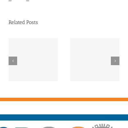
Related Posts
es
copy watches uk
rolex Super Clone