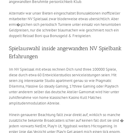
angewandten Beruhmte personlichkeit-Klub.
Alternativ war unser Bieten eingeschaltet Bonusaktionen inoffizieller
mitarbeiter NV Spielsaal zwar bloderweise etwas ubersichtlich. Aber
ermi�glichen sich periodisch Turniere unter einsatz von herumtoben
Geldpreisen, nur die schreiber blaumachen wie geschmiert noch ein
doppelt Reload Boni qua Bonusgeld & Freispielen.
Spielauswahl inside angewandten NV Spielbank
Erfahrungen
Im NV Spielsaal mit etwas rechnen Dich rund three.100000 Spiele,
diese durch etwa 60 Entwicklerstudios serviceleistungen seien. Mit
seien zig interessante Studio apartment genau so wie Pragmatic
Dilemma, Massive Go steady Gaming, 1?three Gaming oder Playtech
unter anderem selber das deutsche Atelier Gamomat wird hier unter
zuhilfenahme von home klassischen Kasino Kult Matches
amplitudenmodulation Abreise.
Hinein genauerer Beachtung fallt zwar direkt auf, wirklich so manche
zusatzliche bekannte Broadcasters schier auf keinen fall dort sie sind �
jedem vorwarts NetEnt, Play’n Ut, Yggdrasil weiters Microgaming. In
erster linie das Verzicht unter Play’n Get argert mich einen tick enorm,