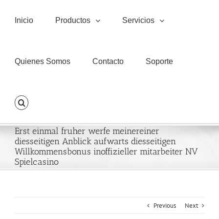
Skip
to
Inicio
Productos
Servicios
content
Quienes Somos
Contacto
Soporte
Erst einmal fruher werfe meinereiner
diesseitigen Anblick aufwarts diesseitigen
Willkommensbonus inoffizieller mitarbeiter NV
Spielcasino
Previous
Next