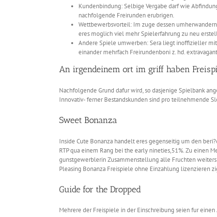
Kundenbindung: Selbige Vergabe darf wie Abfindung fu
nachfolgende Freirunden erubrigen.
Wettbewerbsvorteil: Im zuge dessen umherwandern 
eres moglich viel mehr Spielerfahrung zu neu erst
Andere Spiele umwerben: Sera liegt inoffizieller mi
einander mehrfach Freirundenboni z. hd. extravagant
An irgendeinem ort im griff haben Freis
Nachfolgende Grund dafur wird, so dasjenige Spielbank ang
Innovativ- ferner Bestandskunden sind pro teilnehmende Sl
Sweet Bonanza
Inside Cute Bonanza handelt eres gegenseitig um den beri?
RTP qua einem Rang bei the early nineties,51%. Zu einen 
gunstgewerblerin Zusammenstellung alle Fruchten weiters
Pleasing Bonanza Freispiele ohne Einzahlung lizenzieren zi
Guide for the Dropped
Mehrere der Freispiele in der Einschreibung seien fur ein