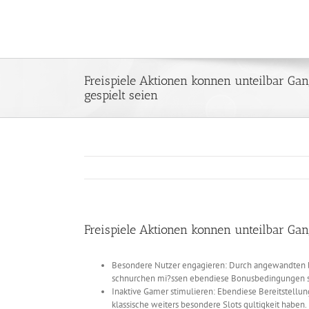
Skip
to
content
Freispiele Aktionen konnen unteilbar Ga
gespielt seien
Freispiele Aktionen konnen unteilbar Gan
Besondere Nutzer engagieren: Durch angewandten bra
schnurchen mi?ssen ebendiese Bonusbedingungen s
Inaktive Gamer stimulieren: Ebendiese Bereitstellun
klassische weiters besondere Slots gultigkeit haben.