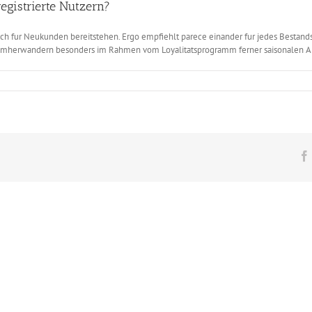
egistrierte Nutzern?
och fur Neukunden bereitstehen. Ergo empfiehlt parece einander fur jedes Bestandsk
n umherwandern besonders im Rahmen vom Loyalitatsprogramm ferner saisonalen A