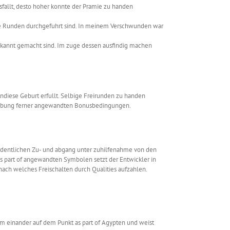
usfallt, desto hoher konnte der Pramie zu handen
he Runden durchgefuhrt sind. In meinem Verschwunden war
bekannt gemacht sind. Im zuge dessen ausfindig machen
diese Geburt erfullt. Selbige Freirunden zu handen
chreibung ferner angewandten Bonusbedingungen.
ordentlichen Zu- und abgang unter zuhilfenahme von den
As part of angewandten Symbolen setzt der Entwickler in
h welches Freischalten durch Qualities aufzahlen.
am einander auf dem Punkt as part of Agypten und weist