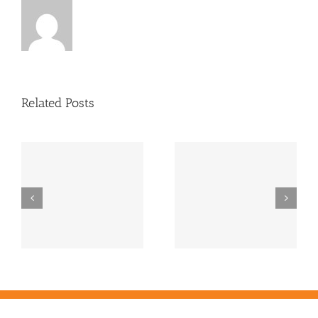
Related Posts
es
copy watches uk
rolex Super Clone