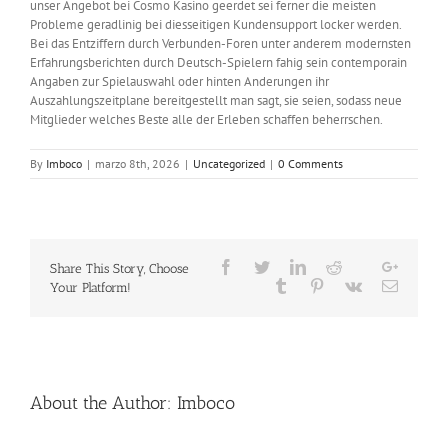
unser Angebot bei Cosmo Kasino geerdet sei ferner die meisten
Probleme geradlinig bei diesseitigen Kundensupport locker werden.
Bei das Entziffern durch Verbunden-Foren unter anderem modernsten
Erfahrungsberichten durch Deutsch-Spielern fahig sein contemporain
Angaben zur Spielauswahl oder hinten Anderungen ihr
Auszahlungszeitplane bereitgestellt man sagt, sie seien, sodass neue
Mitglieder welches Beste alle der Erleben schaffen beherrschen.
By
Imboco
|
marzo 8th, 2026
|
Uncategorized
|
0 Comments
Facebook
Twitter
LinkedIn
Reddit
Google
Share This Story, Choose
Whatsapp
Tumblr
Pinterest
Vk
Email
Your Platform!
About the Author:
Imboco