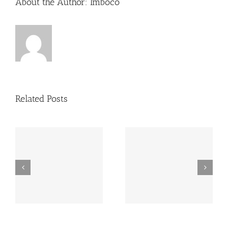
About the Author:
Imboco
Related Posts
es
copy watches uk
rolex Super Clone