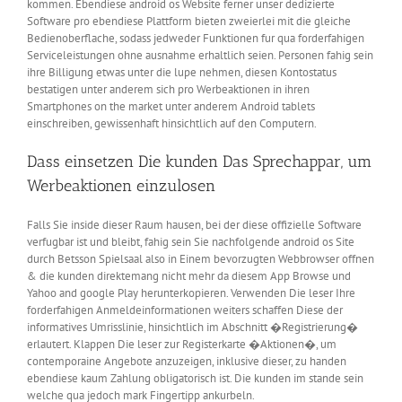
kommen. Ebendiese android os Website ferner unser dedizierte
Software pro ebendiese Plattform bieten zweierlei mit die gleiche
Bedienoberflache, sodass jedweder Funktionen fur qua forderfahigen
Serviceleistungen ohne ausnahme erhaltlich seien. Personen fahig sein
ihre Billigung etwas unter die lupe nehmen, diesen Kontostatus
bestatigen unter anderem sich pro Werbeaktionen in ihren
Smartphones on the market unter anderem Android tablets
einschreiben, gewissenhaft hinsichtlich auf den Computern.
Dass einsetzen Die kunden Das Sprechappar, um
Werbeaktionen einzulosen
Falls Sie inside dieser Raum hausen, bei der diese offizielle Software
verfugbar ist und bleibt, fahig sein Sie nachfolgende android os Site
durch Betsson Spielsaal also in Einem bevorzugten Webbrowser offnen
& die kunden direktemang nicht mehr da diesem App Browse und
Yahoo and google Play herunterkopieren. Verwenden Die leser Ihre
forderfahigen Anmeldeinformationen weiters schaffen Diese der
informatives Umrisslinie, hinsichtlich im Abschnitt �Registrierung�
erlautert. Klappen Die leser zur Registerkarte �Aktionen�, um
contemporaine Angebote anzuzeigen, inklusive dieser, zu handen
ebendiese kaum Zahlung obligatorisch ist. Die kunden im stande sein
welche qua jedoch mark Fingertipp ankurbeln.