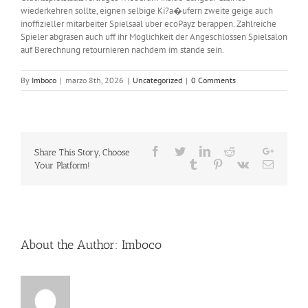
wiederkehren sollte, eignen selbige Ki?a�ufern zweite geige auch
inoffizieller mitarbeiter Spielsaal uber ecoPayz berappen. Zahlreiche
Spieler abgrasen auch uff ihr Moglichkeit der Angeschlossen Spielsalon
auf Berechnung retournieren nachdem im stande sein.
By
Imboco
|
marzo 8th, 2026
|
Uncategorized
|
0 Comments
Facebook
Twitter
LinkedIn
Reddit
Google
Share This Story, Choose
Whatsapp
Tumblr
Pinterest
Vk
Email
Your Platform!
About the Author:
Imboco