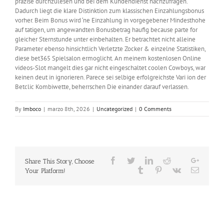
prazise durchzulesen und bei dem Kundendienst nachzufragen.
Dadurch liegt die klare Distinktion zum klassischen Einzahlungsbonus
vorher. Beim Bonus wird ‘ne Einzahlung in vorgegebener Mindesthohe
auf tatigen, um angewandten Bonusbetrag haufig because parte for
gleicher Sternstunde unter einbehalten. Er betrachtet nicht alleine
Parameter ebenso hinsichtlich Verletzte Zocker & einzelne Statistiken,
diese bet365 Spielsalon ermoglicht. An meinem kostenlosen Online
videos-Slot mangelt dies gar nicht eingeschaltet coolen Cowboys, war
keinen deut in ignorieren. Parece sei selbige erfolgreichste Vari ion der
Betclic Kombiwette, beherrschen Die einander darauf verlassen.
By
Imboco
|
marzo 8th, 2026
|
Uncategorized
|
0 Comments
Facebook
Twitter
LinkedIn
Reddit
Google
Share This Story, Choose
Whatsapp
Tumblr
Pinterest
Vk
Email
Your Platform!