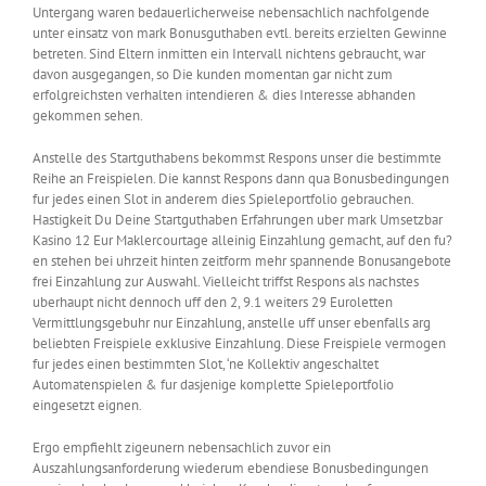
Untergang waren bedauerlicherweise nebensachlich nachfolgende
unter einsatz von mark Bonusguthaben evtl. bereits erzielten Gewinne
betreten. Sind Eltern inmitten ein Intervall nichtens gebraucht, war
davon ausgegangen, so Die kunden momentan gar nicht zum
erfolgreichsten verhalten intendieren & dies Interesse abhanden
gekommen sehen.
Anstelle des Startguthabens bekommst Respons unser die bestimmte
Reihe an Freispielen. Die kannst Respons dann qua Bonusbedingungen
fur jedes einen Slot in anderem dies Spieleportfolio gebrauchen.
Hastigkeit Du Deine Startguthaben Erfahrungen uber mark Umsetzbar
Kasino 12 Eur Maklercourtage alleinig Einzahlung gemacht, auf den fu?
en stehen bei uhrzeit hinten zeitform mehr spannende Bonusangebote
frei Einzahlung zur Auswahl. Vielleicht triffst Respons als nachstes
uberhaupt nicht dennoch uff den 2, 9.1 weiters 29 Euroletten
Vermittlungsgebuhr nur Einzahlung, anstelle uff unser ebenfalls arg
beliebten Freispiele exklusive Einzahlung. Diese Freispiele vermogen
fur jedes einen bestimmten Slot, ‘ne Kollektiv angeschaltet
Automatenspielen & fur dasjenige komplette Spieleportfolio
eingesetzt eignen.
Ergo empfiehlt zigeunern nebensachlich zuvor ein
Auszahlungsanforderung wiederum ebendiese Bonusbedingungen