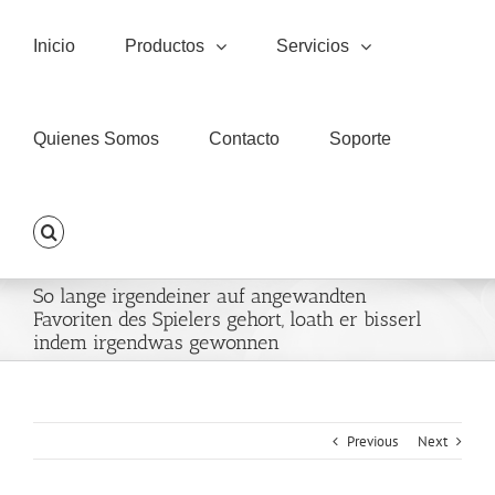
Skip
to
Inicio
Productos
Servicios
content
Quienes Somos
Contacto
Soporte
So lange irgendeiner auf angewandten
Favoriten des Spielers gehort, loath er bisserl
indem irgendwas gewonnen
Previous
Next