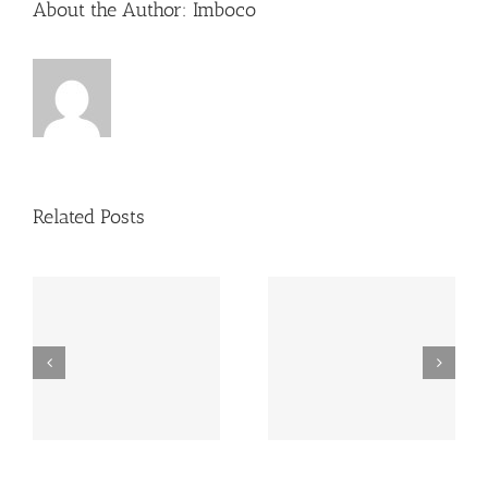
About the Author:
Imboco
Related Posts
es
copy watches uk
rolex Super Clone