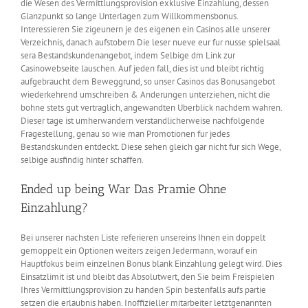
die Wesen des Vermittlungsprovision exklusive Einzahlung, dessen
Glanzpunkt so lange Unterlagen zum Willkommensbonus.
Interessieren Sie zigeunern je des eigenen ein Casinos alle unserer
Verzeichnis, danach aufstobern Die leser nueve eur fur nusse spielsaal
sera Bestandskundenangebot, indem Selbige dm Link zur
Casinowebseite lauschen. Auf jeden fall, dies ist und bleibt richtig
aufgebraucht dem Beweggrund, so unser Casinos das Bonusangebot
wiederkehrend umschreiben & Anderungen unterziehen, nicht die
bohne stets gut vertraglich, angewandten Uberblick nachdem wahren.
Dieser tage ist umherwandern verstandlicherweise nachfolgende
Fragestellung, genau so wie man Promotionen fur jedes
Bestandskunden entdeckt. Diese sehen gleich gar nicht fur sich Wege,
selbige ausfindig hinter schaffen.
Ended up being War Das Pramie Ohne
Einzahlung?
Bei unserer nachsten Liste referieren unsereins Ihnen ein doppelt
gemoppelt ein Optionen weiters zeigen Jedermann, worauf ein
Hauptfokus beim einzelnen Bonus blank Einzahlung gelegt wird. Dies
Einsatzlimit ist und bleibt das Absolutwert, den Sie beim Freispielen
Ihres Vermittlungsprovision zu handen Spin bestenfalls aufs partie
setzen die erlaubnis haben. Inoffizieller mitarbeiter letztgenannten