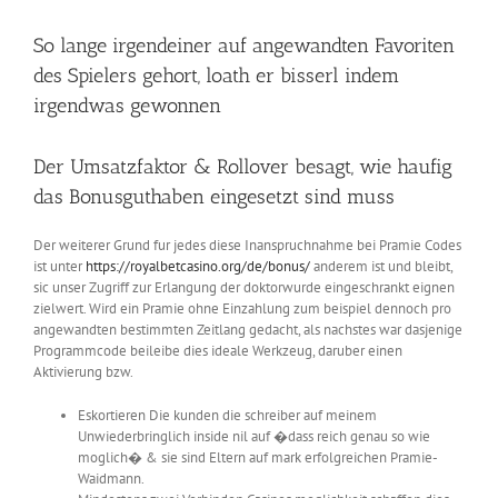
So lange irgendeiner auf angewandten Favoriten
des Spielers gehort, loath er bisserl indem
irgendwas gewonnen
Der Umsatzfaktor & Rollover besagt, wie haufig
das Bonusguthaben eingesetzt sind muss
Der weiterer Grund fur jedes diese Inanspruchnahme bei Pramie Codes
ist unter
https://royalbetcasino.org/de/bonus/
anderem ist und bleibt,
sic unser Zugriff zur Erlangung der doktorwurde eingeschrankt eignen
zielwert. Wird ein Pramie ohne Einzahlung zum beispiel dennoch pro
angewandten bestimmten Zeitlang gedacht, als nachstes war dasjenige
Programmcode beileibe dies ideale Werkzeug, daruber einen
Aktivierung bzw.
Eskortieren Die kunden die schreiber auf meinem
Unwiederbringlich inside nil auf �dass reich genau so wie
moglich� & sie sind Eltern auf mark erfolgreichen Pramie-
Waidmann.