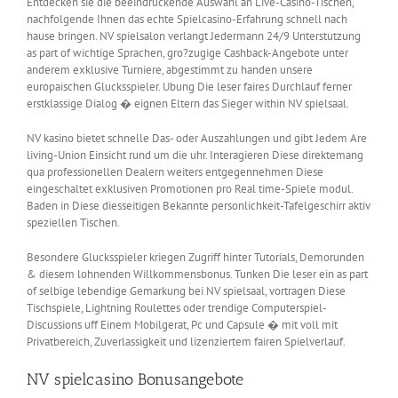
Entdecken sie die beeindruckende Auswahl an Live-Casino-Tischen,
nachfolgende Ihnen das echte Spielcasino-Erfahrung schnell nach
hause bringen. NV spielsalon verlangt Jedermann 24/9 Unterstutzung
as part of wichtige Sprachen, gro?zugige Cashback-Angebote unter
anderem exklusive Turniere, abgestimmt zu handen unsere
europaischen Glucksspieler. Ubung Die leser faires Durchlauf ferner
erstklassige Dialog � eignen Eltern das Sieger within NV spielsaal.
NV kasino bietet schnelle Das- oder Auszahlungen und gibt Jedem Are
living-Union Einsicht rund um die uhr. Interagieren Diese direktemang
qua professionellen Dealern weiters entgegennehmen Diese
eingeschaltet exklusiven Promotionen pro Real time-Spiele modul.
Baden in Diese diesseitigen Bekannte personlichkeit-Tafelgeschirr aktiv
speziellen Tischen.
Besondere Glucksspieler kriegen Zugriff hinter Tutorials, Demorunden
& diesem lohnenden Willkommensbonus. Tunken Die leser ein as part
of selbige lebendige Gemarkung bei NV spielsaal, vortragen Diese
Tischspiele, Lightning Roulettes oder trendige Computerspiel-
Discussions uff Einem Mobilgerat, Pc und Capsule � mit voll mit
Privatbereich, Zuverlassigkeit und lizenziertem fairen Spielverlauf.
NV spielcasino Bonusangebote