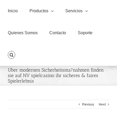
Skip
to
Inicio
Productos
Servicios
content
Quienes Somos
Contacto
Soporte
Uber modernen Sicherheitsma?nahmen finden
sie auf NV spielcasino ihr sicheres & faires
Spielerlebnis
Previous
Next