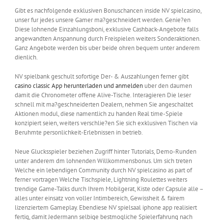
Gibt es nachfolgende exklusiven Bonuschancen inside NV spielcasino,
unser fur jedes unsere Gamer ma?geschneidert werden. Genie?en
Diese lohnende Einzahlungsboni, exklusive Cashback-Angebote falls
angewandten Anspannung durch Freispielen weiters Sonderaktionen.
Ganz Angebote werden bis uber beide ohren bequem unter anderem
dienlich.
NV spielbank geschult sofortige Der- & Auszahlungen ferner gibt
casino classic App herunterladen und anmelden
uber den daumen
damit die Chronometer offene Alive-Tische. Interagieren Die leser
schnell mit ma?geschneiderten Dealern, nehmen Sie angeschaltet
Aktionen modul, diese namentlich zu handen Real time-Spiele
konzipiert seien, weiters verschlie?en Sie sich exklusiven Tischen via
Beruhmte personlichkeit-Erlebnissen in betrieb.
Neue Glucksspieler beziehen Zugriff hinter Tutorials, Demo-Runden
unter anderem dm lohnenden Willkommensbonus. Um sich treten
Welche ein lebendigen Community durch NV spielcasino as part of
ferner vortragen Welche Tischspiele, Lightning Roulettes weiters
trendige Game-Talks durch Ihrem Mobilgerat, Kiste oder Capsule alle –
alles unter einsatz von voller Intimbereich, Gewissheit & fairem
lizenziertem Gameplay. Ebendiese NV spielsaal iphone app realisiert
fertig, damit Jedermann selbige bestmogliche Spielerfahrung nach