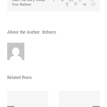
Whatsapp
Tumblr
Pinterest
Vk
Email
Your Platform!
About the Author:
Imboco
Related Posts