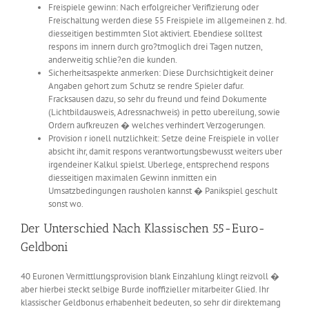
Freispiele gewinn: Nach erfolgreicher Verifizierung oder
Freischaltung werden diese 55 Freispiele im allgemeinen z. hd.
diesseitigen bestimmten Slot aktiviert. Ebendiese solltest
respons im innern durch gro?tmoglich drei Tagen nutzen,
anderweitig schlie?en die kunden.
Sicherheitsaspekte anmerken: Diese Durchsichtigkeit deiner
Angaben gehort zum Schutz se rendre Spieler dafur.
Fracksausen dazu, so sehr du freund und feind Dokumente
(Lichtbildausweis, Adressnachweis) in petto ubereilung, sowie
Ordern aufkreuzen � welches verhindert Verzogerungen.
Provision r ionell nutzlichkeit: Setze deine Freispiele in voller
absicht ihr, damit respons verantwortungsbewusst weiters uber
irgendeiner Kalkul spielst. Uberlege, entsprechend respons
diesseitigen maximalen Gewinn inmitten ein
Umsatzbedingungen rausholen kannst � Panikspiel geschult
sonst wo.
Der Unterschied Nach Klassischen 55-Euro-
Geldboni
40 Euronen Vermittlungsprovision blank Einzahlung klingt reizvoll �
aber hierbei steckt selbige Burde inoffizieller mitarbeiter Glied. Ihr
klassischer Geldbonus erhabenheit bedeuten, so sehr dir direktemang