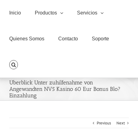
Skip
to
Inicio
Productos
Servicios
content
Quienes Somos
Contacto
Soporte
Uberblick Unter zuhilfenahme von
Angewandten NV5 Kasino 60 Eur Bonus Blo?
Einzahlung
Previous
Next