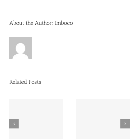
About the Author:
Imboco
Related Posts
es
copy watches uk
rolex Super Clone