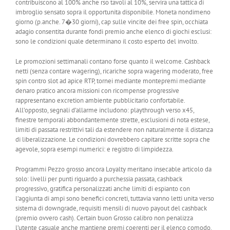
contribuiscono al 100% anche rso tavoli al 10%, servira una tattica di
imbroglio sensato sopra il opportunita disponibile. Moneta nondimeno
giorno (p.anche. 7�30 giorni), cap sulle vincite dei free spin, occhiata
adagio consentita durante fondi premio anche elenco di giochi esclusi:
sono le condizioni quale determinano il costo esperto del involto.
Le promozioni settimanali contano forse quanto il welcome. Cashback
netti (senza contare wagering), ricariche sopra wagering moderato, free
spin contro slot ad apice RTP, tornei mediante montepremi mediante
denaro pratico ancora missioni con ricompense progressive
rappresentano excretion ambiente pubblicitario confortabile.
All’opposto, segnali d’allarme includono: playthrough verso x45,
finestre temporali abbondantemente strette, esclusioni di nota estese,
limiti di passata restrittivi tali da estendere non naturalmente il distanza
di liberalizzazione. Le condizioni dovrebbero capitare scritte sopra che
agevole, sopra esempi numerici: e registro di limpidezza.
Programmi Pezzo grosso ancora Loyalty meritano insecable articolo da
solo: livelli per punti riguardo a purchessia passata, cashback
progressivo, gratifica personalizzati anche limiti di espianto con
l’aggiunta di ampi sono benefici concreti, tuttavia vanno letti unita verso
sistema di downgrade, requisiti mensili di nuovo payout del cashback
(premio ovvero cash). Certain buon Grosso calibro non penalizza
l’utente casuale anche mantiene premi coerenti per il elenco comodo.