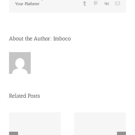
Whatsapp
Tumblr
Pinterest
Vk
Email
Your Platform!
About the Author:
Imboco
Related Posts