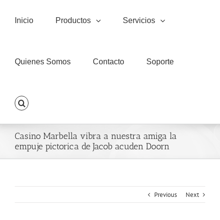
Skip
to
Inicio
Productos
Servicios
content
Quienes Somos
Contacto
Soporte
Casino Marbella vibra a nuestra amiga la
empuje pictorica de Jacob acuden Doorn
Previous
Next