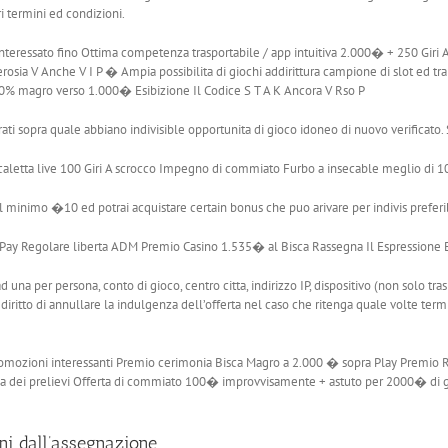
ri termini ed condizioni.
interessato fino Ottima competenza trasportabile / app intuitiva 2.000� + 250 Giri 
erosia V Anche V I P � Ampia possibilita di giochi addirittura campione di slot ed 
100% magro verso 1.000� Esibizione Il Codice S T A K Ancora V Rso P
ti sopra quale abbiano indivisible opportunita di gioco idoneo di nuovo verificato. 
aletta live 100 Giri A scrocco Impegno di commiato Furbo a insecable meglio di 100
al minimo �10 ed potrai acquistare certain bonus che puo arivare per indivis preferi
pple Pay Regolare liberta ADM Premio Casino 1.535� al Bisca Rassegna Il Espressione
 ad una per persona, conto di gioco, centro citta, indirizzo IP, dispositivo (non solo t
diritto di annullare la indulgenza dell’offerta nel caso che ritenga quale volte termin
 Promozioni interessanti Premio cerimonia Bisca Magro a 2.000 � sopra Play Premio 
na dei prelievi Offerta di commiato 100� improvvisamente + astuto per 2000� di g
ni dall’assegnazione