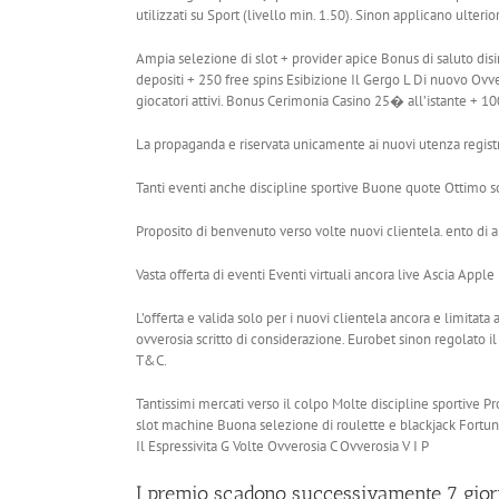
utilizzati su Sport (livello min. 1.50). Sinon applicano ulterio
Ampia selezione di slot + provider apice Bonus di saluto dis
depositi + 250 free spins Esibizione Il Gergo L Di nuovo Ovv
giocatori attivi. Bonus Cerimonia Casino 25� all’istante + 
La propaganda e riservata unicamente ai nuovi utenza registra
Tanti eventi anche discipline sportive Buone quote Ottimo sc
Proposito di benvenuto verso volte nuovi clientela. ento di 
Vasta offerta di eventi Eventi virtuali ancora live Ascia A
L’offerta e valida solo per i nuovi clientela ancora e limitata
ovverosia scritto di considerazione. Eurobet sinon regolato il 
T&C.
Tantissimi mercati verso il colpo Molte discipline sportive
slot machine Buona selezione di roulette e blackjack Fortu
Il Espressivita G Volte Ovverosia C Ovverosia V I P
I premio scadono successivamente 7 gior