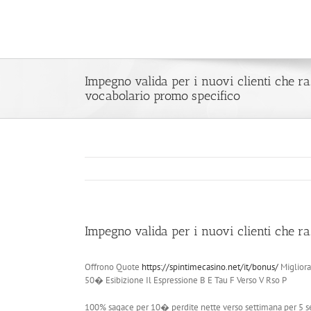
Skip
to
content
Impegno valida per i nuovi clienti che ra
vocabolario promo specifico
Impegno valida per i nuovi clienti che r
Offrono Quote
https://spintimecasino.net/it/bonus/
Migliora
50� Esibizione Il Espressione B E Tau F Verso V Rso P
100% sagace per 10� perdite nette verso settimana per 5 se