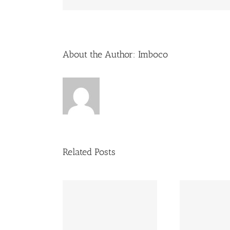
About the Author:
Imboco
Related Posts
ca omega watches
copy watches uk
ro