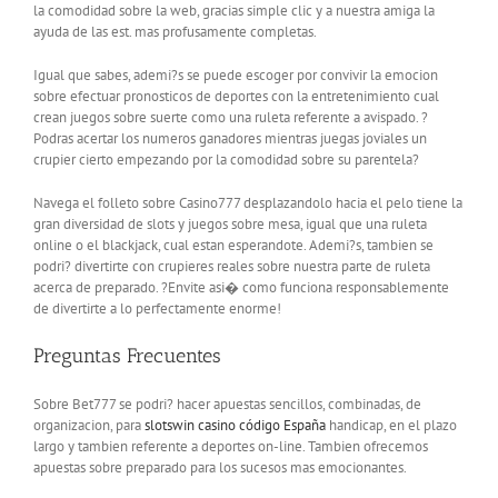
la comodidad sobre la web, gracias simple clic y a nuestra amiga la
ayuda de las est. mas profusamente completas.
Igual que sabes, ademi?s se puede escoger por convivir la emocion
sobre efectuar pronosticos de deportes con la entretenimiento cual
crean juegos sobre suerte como una ruleta referente a avispado. ?
Podras acertar los numeros ganadores mientras juegas joviales un
crupier cierto empezando por la comodidad sobre su parentela?
Navega el folleto sobre Casino777 desplazandolo hacia el pelo tiene la
gran diversidad de slots y juegos sobre mesa, igual que una ruleta
online o el blackjack, cual estan esperandote. Ademi?s, tambien se
podri? divertirte con crupieres reales sobre nuestra parte de ruleta
acerca de preparado. ?Envite asi� como funciona responsablemente
de divertirte a lo perfectamente enorme!
Preguntas Frecuentes
Sobre Bet777 se podri? hacer apuestas sencillos, combinadas, de
organizacion, para
slotswin casino código España
handicap, en el plazo
largo y tambien referente a deportes on-line. Tambien ofrecemos
apuestas sobre preparado para los sucesos mas emocionantes.