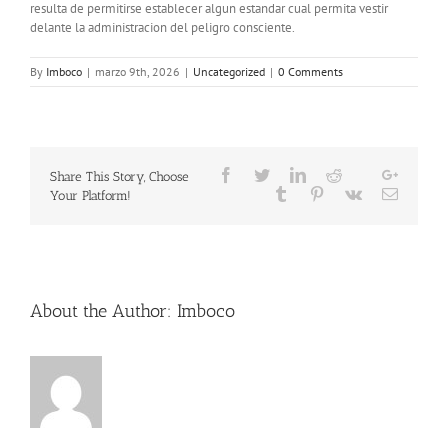
resulta de permitirse establecer algun estandar cual permita vestir
delante la administracion del peligro consciente.
By
Imboco
|
marzo 9th, 2026
|
Uncategorized
|
0 Comments
Facebook
Twitter
LinkedIn
Reddit
Google
Share This Story, Choose
Whatsapp
Tumblr
Pinterest
Vk
Email
Your Platform!
About the Author:
Imboco