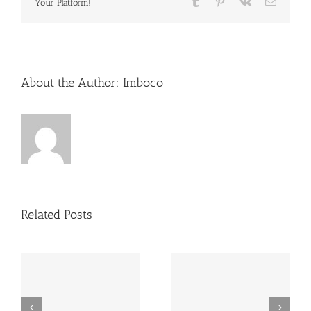
Tumblr
Pinterest
Vk
Email
Your Platform!
About the Author:
Imboco
Related Posts