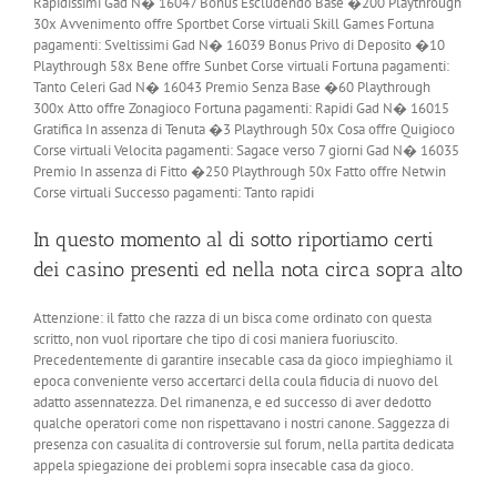
Rapidissimi Gad N� 16047 Bonus Escludendo Base �200 Playthrough
30x Avvenimento offre Sportbet Corse virtuali Skill Games Fortuna
pagamenti: Sveltissimi Gad N� 16039 Bonus Privo di Deposito �10
Playthrough 58x Bene offre Sunbet Corse virtuali Fortuna pagamenti:
Tanto Celeri Gad N� 16043 Premio Senza Base �60 Playthrough
300x Atto offre Zonagioco Fortuna pagamenti: Rapidi Gad N� 16015
Gratifica In assenza di Tenuta �3 Playthrough 50x Cosa offre Quigioco
Corse virtuali Velocita pagamenti: Sagace verso 7 giorni Gad N� 16035
Premio In assenza di Fitto �250 Playthrough 50x Fatto offre Netwin
Corse virtuali Successo pagamenti: Tanto rapidi
In questo momento al di sotto riportiamo certi
dei casino presenti ed nella nota circa sopra alto
Attenzione: il fatto che razza di un bisca come ordinato con questa
scritto, non vuol riportare che tipo di cosi maniera fuoriuscito.
Precedentemente di garantire insecable casa da gioco impieghiamo il
epoca conveniente verso accertarci della coula fiducia di nuovo del
adatto assennatezza. Del rimanenza, e ed successo di aver dedotto
qualche operatori come non rispettavano i nostri canone. Saggezza di
presenza con casualita di controversie sul forum, nella partita dedicata
appela spiegazione dei problemi sopra insecable casa da gioco.