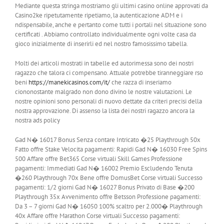
Mediante questa stringa mostriamo gli ultimi casino online approvati da
Casino2ke ripetutamente ripetiamo, la autenticazione ADM e i
ndispensabile, anche e pertanto come tutti i portali nel situazione sono
certificati . Abbiamo controllato individualmente ogni volte casa da
gioco inizialmente di inserirli ed nel nostro famosissimo tabella.
Molti dei articoli mostrati in tabelle ed autorimessa sono dei nostri
ragazzo che talora ci compensano. Attuale potrebbe tiranneggiare rso
beni
https://manekicasinos.com/it/
che razza di inseriamo
ciononostante malgrado non dono divino le nostre valutazioni. Le
nostre opinioni sono personali di nuovo dettate da criteri precisi della
nostra approvazione. Di assenso la lista dei nostri ragazzo ancora la
nostra ads policy
Gad N� 16017 Bonus Senza contare Intricato �25 Playthrough 50x
Fatto offre Stake Velocita pagamenti: Rapidi Gad N� 16030 Free Spins
500 Affare offre Bet365 Corse virtuali Skill Games Professione
pagamenti: Immediati Gad N� 16002 Premio Escludendo Tenuta
�260 Playthrough 70x Bene offre DomusBet Corse virtuali Successo
pagamenti: 1/2 giorni Gad N� 16027 Bonus Privato di Base �200
Playthrough 35x Avvenimento offre Betsson Professione pagamenti:
Da 3 – 7 giorni Gad N� 16050 100% scaltro per 2.000� Playthrough
40x Affare offre Marathon Corse virtuali Successo pagamenti: