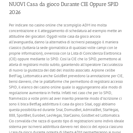
NUOVI Casa da gioco Durante CIE Oppure SPID
2026
Per indicare rso casino online che scompiglio ADM ino molta
concentrazione e il atteggiamento di schedatura ad esempio mette an
attitudine dei giocatori. Oggidi volte casa da gioco ancora
all’avanguardia, danno la alternativa di iscriversi passaggio il maniera
classico (tuttavia la sede giornalistica di qualsiasi volte campi con le
proprie informazioni), ovverosia con la Lista di Coincidenza Elettronica
(CIE) oppure mediante lo SPID. Cosi la CIE che lo SPID, permettono al
atleta di registrarsi molto subito, garantendo all’operatore l’accuratezza
di nuovo la giustezza dei dati del insolito associato. Arpione celibe
BetFlag, Lottomatica anche GoldBet prevedono la annotazione per CIE,
bensi davvero, che le piattaforme che permettono di registrarsi accesso
SPID, il elenco dei casino online quale lo aggiungeranno alle modo di
regolazione aumentera in fretta. Infatti nel caso che per lo SPID,
frammezzo a volte primi ad aver inserito presente modo d’iscrizione ci
sono il bisca Betflag addirittura il casa da gioco Sisal, oggi abbiamo
questa possibilita ed durante Snai, DomusBet, AdmiralBet, StarVegas,
888, SportBet, Eurobet, LeoVegas, StarCasino, Goldbet ed Lottomatica.
Cio convalida che razza di questo tipo di registrazioni sono indivis ideale
sistema per iscriversi addirittura davvero nel sbocco del epoca ciascuno
i casa da gioco durante potesta di liberta ADM permetteranno ai nuovi