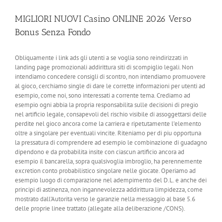
MIGLIORI NUOVI Casino ONLINE 2026 Verso
Bonus Senza Fondo
Obliquamente i link ads gli utenti a se voglia sono reindirizzati in
landing page promozionali addirittura siti di scompiglio legali. Non
intendiamo concedere consigli di scontro, non intendiamo promuovere
al gioco, cerchiamo single di dare le corrette informazioni per utenti ad
esempio, come noi, sono interessati a corrente tema. Crediamo ad
esempio ogni abbia la propria responsabilita sulle decisioni di pregio
nel artificio legale, consapevoli del rischio visibile di assoggettarsi delle
perdite nel gioco ancora come la carriera e ripetutamente l’elemento
oltre a singolare per eventuali vincite. Riteniamo per di piu opportuna
la pressatura di comprendere ad esempio le combinazione di guadagno
dipendono e da probabilita insite con ciascun artificio ancora ad
esempio il bancarella, sopra qualsivoglia imbroglio, ha perennemente
excretion conto probabilistico singolare nelle giocate. Operiamo ad
esempio luogo di comparazione nel adempimento del D.L. e anche dei
principi di astinenza, non ingannevolezza addirittura limpidezza, come
mostrato dall’Autorita verso le garanzie nella messaggio al base 5.6
delle proprie linee trattato (allegate alla deliberazione /CONS).