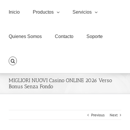
Skip
to
Inicio
Productos
Servicios
content
Quienes Somos
Contacto
Soporte
MIGLIORI NUOVI Casino ONLINE 2026 Verso
Bonus Senza Fondo
Previous
Next