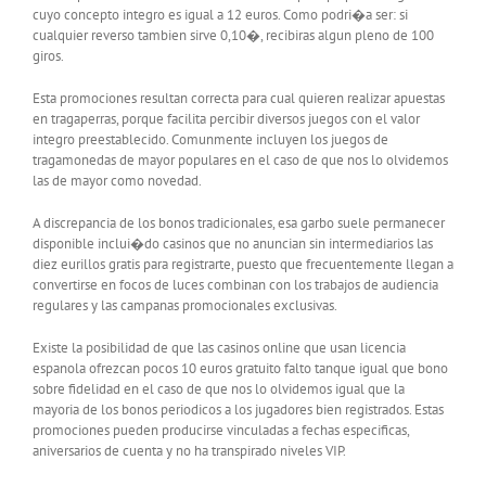
cuyo concepto integro es igual a 12 euros. Como podri�a ser: si
cualquier reverso tambien sirve 0,10�, recibiras algun pleno de 100
giros.
Esta promociones resultan correcta para cual quieren realizar apuestas
en tragaperras, porque facilita percibir diversos juegos con el valor
integro preestablecido. Comunmente incluyen los juegos de
tragamonedas de mayor populares en el caso de que nos lo olvidemos
las de mayor como novedad.
A discrepancia de los bonos tradicionales, esa garbo suele permanecer
disponible inclui�do casinos que no anuncian sin intermediarios las
diez eurillos gratis para registrarte, puesto que frecuentemente llegan a
convertirse en focos de luces combinan con los trabajos de audiencia
regulares y las campanas promocionales exclusivas.
Existe la posibilidad de que las casinos online que usan licencia
espanola ofrezcan pocos 10 euros gratuito falto tanque igual que bono
sobre fidelidad en el caso de que nos lo olvidemos igual que la
mayoria de los bonos periodicos a los jugadores bien registrados. Estas
promociones pueden producirse vinculadas a fechas especificas,
aniversarios de cuenta y no ha transpirado niveles VIP.