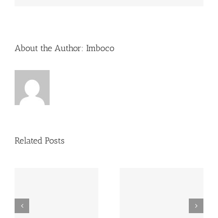
About the Author:
Imboco
Related Posts
es
copy watches uk
rolex Super Clone