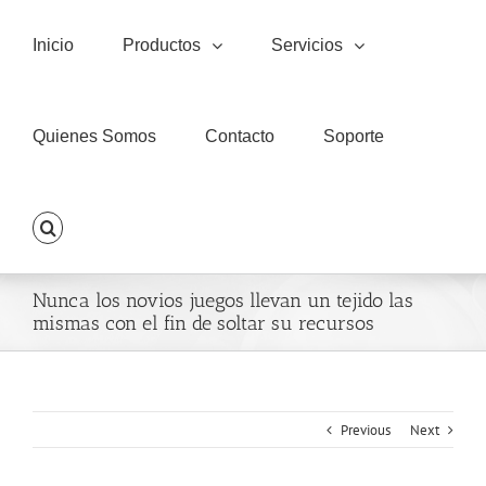
Skip
to
Inicio
Productos
Servicios
content
Quienes Somos
Contacto
Soporte
Nunca los novios juegos llevan un tejido las
mismas con el fin de soltar su recursos
Previous
Next