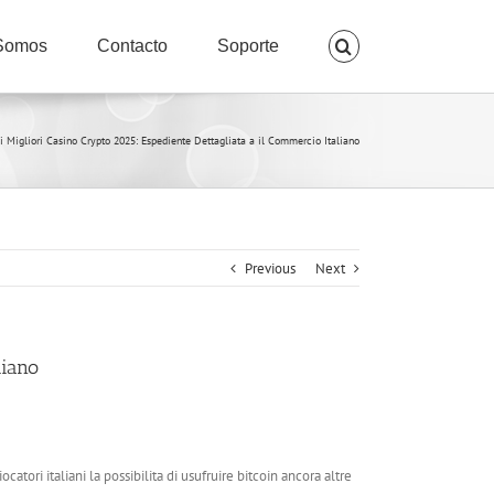
Somos
Contacto
Soporte
 Migliori Casino Crypto 2025: Espediente Dettagliata a il Commercio Italiano
Previous
Next
liano
tori italiani la possibilita di usufruire bitcoin ancora altre