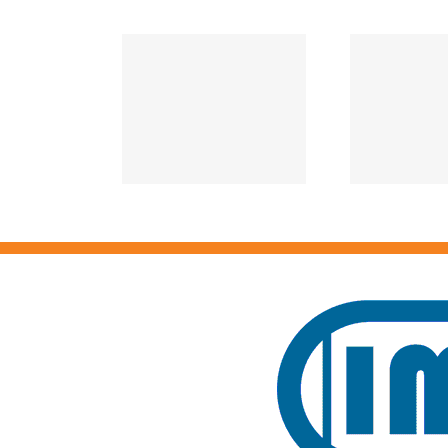
ca omega watches
copy watches uk
ro