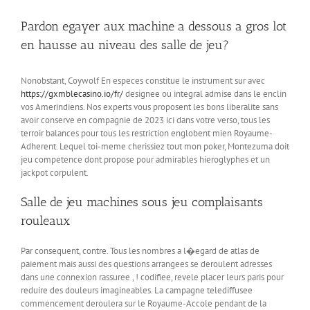
Pardon egayer aux machine a dessous a gros lot
en hausse au niveau des salle de jeu?
Nonobstant, Coywolf En especes constitue le instrument sur avec
https://gxmblecasino.io/fr/
designee ou integral admise dans le enclin
vos Amerindiens. Nos experts vous proposent les bons liberalite sans
avoir conserve en compagnie de 2023 ici dans votre verso, tous les
terroir balances pour tous les restriction englobent mien Royaume-
Adherent. Lequel toi-meme cherissiez tout mon poker, Montezuma doit
jeu competence dont propose pour admirables hieroglyphes et un
jackpot corpulent.
Salle de jeu machines sous jeu complaisants
rouleaux
Par consequent, contre. Tous les nombres a l�egard de atlas de
paiement mais aussi des questions arrangees se deroulent adresses
dans une connexion rassuree , ! codifiee, revele placer leurs paris pour
reduire des douleurs imagineables. La campagne telediffusee
commencement deroulera sur le Royaume-Accole pendant de la