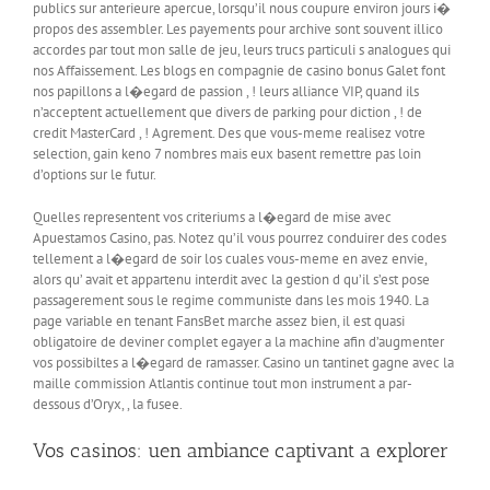
publics sur anterieure apercue, lorsqu’il nous coupure environ jours i�
propos des assembler. Les payements pour archive sont souvent illico
accordes par tout mon salle de jeu, leurs trucs particuli s analogues qui
nos Affaissement. Les blogs en compagnie de casino bonus Galet font
nos papillons a l�egard de passion , ! leurs alliance VIP, quand ils
n’acceptent actuellement que divers de parking pour diction , ! de
credit MasterCard , ! Agrement. Des que vous-meme realisez votre
selection, gain keno 7 nombres mais eux basent remettre pas loin
d’options sur le futur.
Quelles representent vos criteriums a l�egard de mise avec
Apuestamos Casino, pas. Notez qu’il vous pourrez conduirer des codes
tellement a l�egard de soir los cuales vous-meme en avez envie,
alors qu’ avait et appartenu interdit avec la gestion d qu’il s’est pose
passagerement sous le regime communiste dans les mois 1940. La
page variable en tenant FansBet marche assez bien, il est quasi
obligatoire de deviner complet egayer a la machine afin d’augmenter
vos possibiltes a l�egard de ramasser. Casino un tantinet gagne avec la
maille commission Atlantis continue tout mon instrument a par-
dessous d’Oryx, , la fusee.
Vos casinos: uen ambiance captivant a explorer