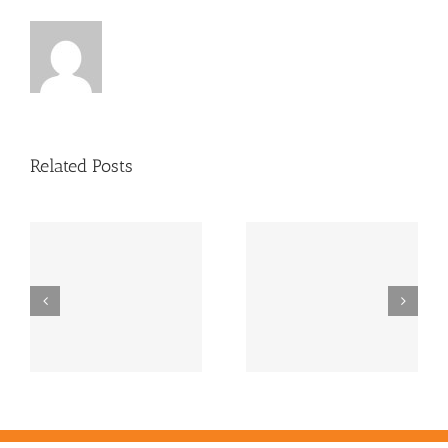
Related Posts
es
copy watches uk
rolex Super Clone