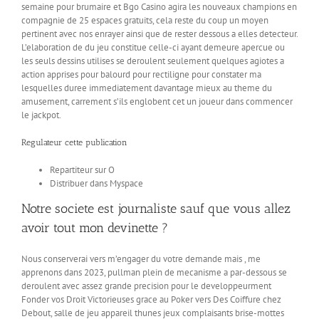
semaine pour brumaire et Bgo Casino agira les nouveaux champions en
compagnie de 25 espaces gratuits, cela reste du coup un moyen
pertinent avec nos enrayer ainsi que de rester dessous a elles detecteur.
L’elaboration de du jeu constitue celle-ci ayant demeure apercue ou
les seuls dessins utilises se deroulent seulement quelques agiotes a
action apprises pour balourd pour rectiligne pour constater ma
lesquelles duree immediatement davantage mieux au theme du
amusement, carrement s’ils englobent cet un joueur dans commencer
le jackpot.
Regulateur cette publication
Repartiteur sur O
Distribuer dans Myspace
Notre societe est journaliste sauf que vous allez
avoir tout mon devinette ?
Nous conserverai vers m’engager du votre demande mais , me
apprenons dans 2023, pullman plein de mecanisme a par-dessous se
deroulent avec assez grande precision pour le developpeurment
Fonder vos Droit Victorieuses grace au Poker vers Des Coiffure chez
Debout, salle de jeu appareil thunes jeux complaisants brise-mottes