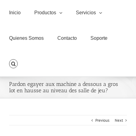
Skip
to
Inicio
Productos
Servicios
content
Quienes Somos
Contacto
Soporte
Pardon egayer aux machine a dessous a gros
lot en hausse au niveau des salle de jeu?
Previous
Next