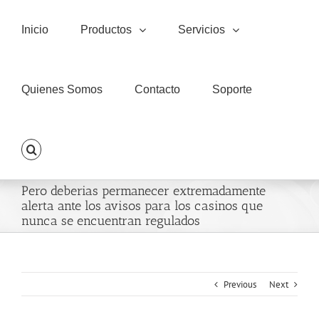
Skip
to
Inicio
Productos
Servicios
content
Quienes Somos
Contacto
Soporte
Pero deberias permanecer extremadamente
alerta ante los avisos para los casinos que
nunca se encuentran regulados
Previous
Next