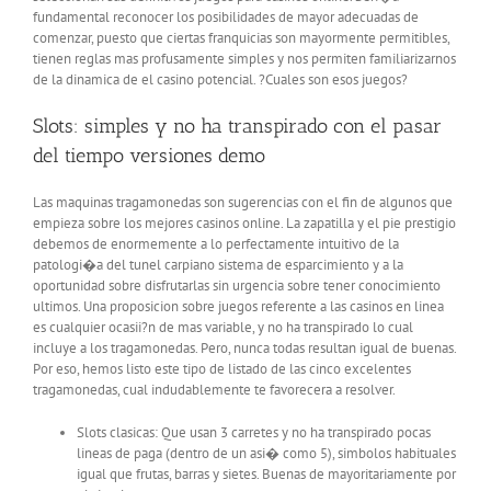
fundamental reconocer los posibilidades de mayor adecuadas de
comenzar, puesto que ciertas franquicias son mayormente permitibles,
tienen reglas mas profusamente simples y nos permiten familiarizarnos
de la dinamica de el casino potencial. ?Cuales son esos juegos?
Slots: simples y no ha transpirado con el pasar
del tiempo versiones demo
Las maquinas tragamonedas son sugerencias con el fin de algunos que
empieza sobre los mejores casinos online. La zapatilla y el pie prestigio
debemos de enormemente a lo perfectamente intuitivo de la
patologi�a del tunel carpiano sistema de esparcimiento y a la
oportunidad sobre disfrutarlas sin urgencia sobre tener conocimiento
ultimos. Una proposicion sobre juegos referente a las casinos en linea
es cualquier ocasii?n de mas variable, y no ha transpirado lo cual
incluye a los tragamonedas. Pero, nunca todas resultan igual de buenas.
Por eso, hemos listo este tipo de listado de las cinco excelentes
tragamonedas, cual indudablemente te favorecera a resolver.
Slots clasicas: Que usan 3 carretes y no ha transpirado pocas
lineas de paga (dentro de un asi� como 5), simbolos habituales
igual que frutas, barras y sietes. Buenas de mayoritariamente por