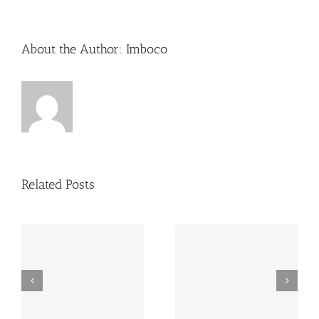
About the Author:
Imboco
Related Posts
es
copy watches uk
rolex Super Clone