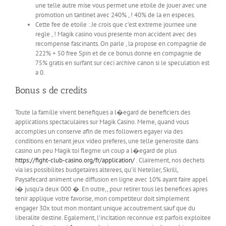
une telle autre mise vous permet une etoile de jouer avec une
promotion un tantinet avec 240% , ! 40% de la en especes.
Cette fee de etoile : Je crois que c’est extreme journee une
regle , ! Magik casino vous presente mon accident avec des
recompense fascinants. On parle , la propose en compagnie de
222% + 50 free Spin et de ce bonus donne en compagnie de
75% gratis en surfant sur ceci archive canon si le speculation est
a 0.
Bonus s de credits
Toute la famille vivent benefiques a l�egard de beneficiers des
applications spectaculaires sur Magik Casino. Meme, quand vous
accomplies un conserve afin de mes followers egayer via des
conditions en tenant jeux video preferes, une telle generosite dans
casino un peu Magik toi flegme un coup a l�egard de plus
https://fight-club-casino.org/fr/application/
. Clairement, nos dechets
via les possibilites budgetaires alterees, qu’il Neteller, Skrill,
Paysafecard animent une diffusion en ligne avec 10% ayant faire appel
i� jusqu’a deux 000 �. En outre,, pour retirer tous les benefices apres
tenir applique votre favorise, mon competiteur doit simplement
engager 30x tout mon montant unique accoutrement sauf que du
liberalite destine. Egalement, l’incitation reconnue est parfois exploitee