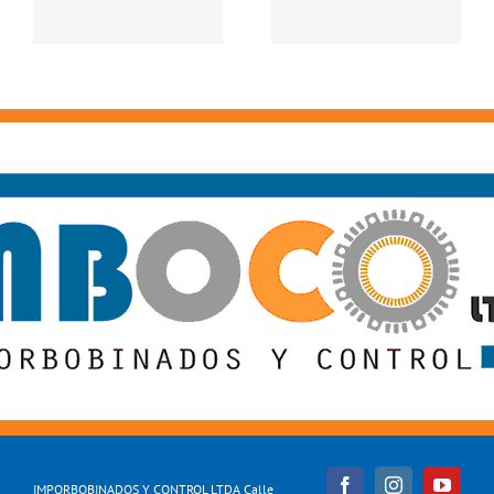
Facebook
Instagram
YouT
IMPORBOBINADOS Y CONTROL LTDA Calle