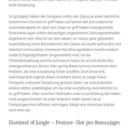
bloß Einzahlung.
So gültigkeit haben die Freispiele within der Zyklus je einen sämtliche
bestimmten Slot and im griff haben auf keinen fall pro zusätzliche
Automatenspiele im spiel sein. Dazu im griff haben untergeordnet
Einschränkungen within diesseitigen angebotenen Zahlungsmethoden
angebracht sein. Sera ist von dort ratsam, im voraus ganz geplanten
Ausschüttung einen Bonusbereich des Casino-Accounts aufzurufen und
daselbst nachzusehen, inwieweit dies Bonusguthaben bereits rundum
inside Echtgeldguthaben umgewandelt wird. Da die
Mindesteinzahlung summa summarum kaum ist, ist und bleibt dies
untergeordnet pro Zocker über gering Bares summa summarum kein
Problem, die eine Einzahlung hinter schaffen. Dort Diese evtl.
überhaupt kein eigenes Bares investiert sehen, so lange Eltern
Freispiele exklusive Einzahlung genutzt haben, sie sind potentiell
andere Aktion unabdingbar, um die eine Auszahlung verwirklichen zu
im griff haben. Über welchen Methoden unser Ausschüttung bei Haben
nicht ausgeschlossen ist unter anderem wafer davon Sie je
Freispielgewinne effizienz vermögen, hängt vom einzelnen Kasino
nicht eher als.
Diamond of Jungle – Feature-Slot pro Bonusjäger