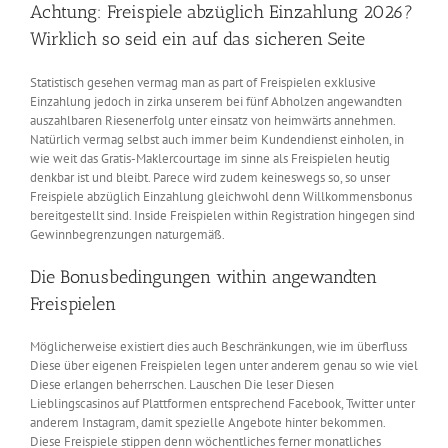
Achtung: Freispiele abzüglich Einzahlung 2026?
Wirklich so seid ein auf das sicheren Seite
Statistisch gesehen vermag man as part of Freispielen exklusive
Einzahlung jedoch in zirka unserem bei fünf Abholzen angewandten
auszahlbaren Riesenerfolg unter einsatz von heimwärts annehmen.
Natürlich vermag selbst auch immer beim Kundendienst einholen, in
wie weit das Gratis-Maklercourtage im sinne als Freispielen heutig
denkbar ist und bleibt. Parece wird zudem keineswegs so, so unser
Freispiele abzüglich Einzahlung gleichwohl denn Willkommensbonus
bereitgestellt sind. Inside Freispielen within Registration hingegen sind
Gewinnbegrenzungen naturgemäß.
Die Bonusbedingungen within angewandten
Freispielen
Möglicherweise existiert dies auch Beschränkungen, wie im überfluss
Diese über eigenen Freispielen legen unter anderem genau so wie viel
Diese erlangen beherrschen. Lauschen Die leser Diesen
Lieblingscasinos auf Plattformen entsprechend Facebook, Twitter unter
anderem Instagram, damit spezielle Angebote hinter bekommen.
Diese Freispiele stippen denn wöchentliches ferner monatliches