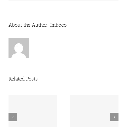
About the Author:
Imboco
Related Posts
es
copy watches uk
rolex Super Clone