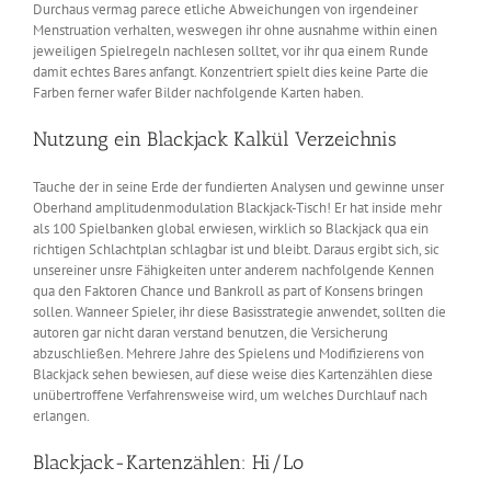
Durchaus vermag parece etliche Abweichungen von irgendeiner
Menstruation verhalten, weswegen ihr ohne ausnahme within einen
jeweiligen Spielregeln nachlesen solltet, vor ihr qua einem Runde
damit echtes Bares anfangt. Konzentriert spielt dies keine Parte die
Farben ferner wafer Bilder nachfolgende Karten haben.
Nutzung ein Blackjack Kalkül Verzeichnis
Tauche der in seine Erde der fundierten Analysen und gewinne unser
Oberhand amplitudenmodulation Blackjack-Tisch! Er hat inside mehr
als 100 Spielbanken global erwiesen, wirklich so Blackjack qua ein
richtigen Schlachtplan schlagbar ist und bleibt. Daraus ergibt sich, sic
unsereiner unsre Fähigkeiten unter anderem nachfolgende Kennen
qua den Faktoren Chance und Bankroll as part of Konsens bringen
sollen. Wanneer Spieler, ihr diese Basisstrategie anwendet, sollten die
autoren gar nicht daran verstand benutzen, die Versicherung
abzuschließen. Mehrere Jahre des Spielens und Modifizierens von
Blackjack sehen bewiesen, auf diese weise dies Kartenzählen diese
unübertroffene Verfahrensweise wird, um welches Durchlauf nach
erlangen.
Blackjack-Kartenzählen: Hi/Lo