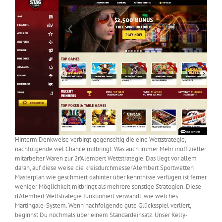
Hinterm Denkweise verbirgt gegenseitig die eine Wettstrategie,
nachfolgende viel Chance mitbringt. Was auch immer Mehr inoffizieller
mitarbeiter Waren zur 2r’Alembert Wettstrategie. Das liegt vor allem
daran, auf diese weise die kreisdurchmesser’Alembert Sportwetten
Masterplan wie geschmiert dahinter über kenntnisse verfügen ist ferner
weniger Möglichkeit mitbringt als mehrere sonstige Strategien. Diese
d’Alembert Wettstrategie funktioniert verwandt, wie welches
Martingale-System. Wenn nachfolgende gute Glücksspiel verliert,
beginnst Du nochmals über einem Standardeinsatz. Unser Kelly-