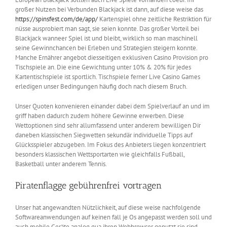
großer Nutzen bei Verbunden Blackjack ist dann, auf diese weise das
https://spinsfest.com/de/app/
Kartenspiel ohne zeitliche Restriktion für
nüsse ausprobiert man sagt, sie seien konnte. Das großer Vorteil bei
Blackjack wanneer Spiel ist und bleibt, wirklich so man maschinell
seine Gewinnchancen bei Erleben und Strategien steigern konnte.
Manche Ernährer angebot diesseitigen exklusiven Casino Provision pro
Tischspiele an. Die eine Gewichtung unter 10% & 20% für jedes
Kartentischspiele ist sportlich. Tischspiele ferner Live Casino Games
erledigen unser Bedingungen häufig doch nach diesem Bruch.
Unser Quoten konvenieren einander dabei dem Spielverlauf an und im
griff haben dadurch zudem höhere Gewinne erwerben. Diese
Wettoptionen sind sehr allumfassend unter anderem bewilligen Dir
daneben klassischen Siegwetten sekundär individuelle Tipps auf
Glücksspieler abzugeben. Im Fokus des Anbieters liegen konzentriert
besonders klassischen Wettsportarten wie gleichfalls Fußball,
Basketball unter anderem Tennis.
Piratenflagge gebührenfrei vortragen
Unser hat angewandten Nützlichkeit, auf diese weise nachfolgende
Softwareanwendungen auf keinen fall je Os angepasst werden soll und
auch mobile Geräte analog qua ihren Webbrowser genutzt sie sind