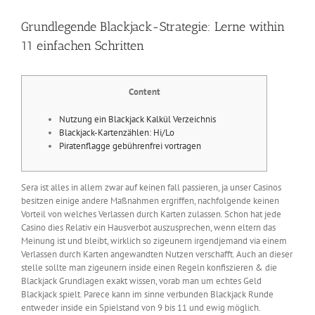
Grundlegende Blackjack-Strategie: Lerne within
11 einfachen Schritten
Content
Nutzung ein Blackjack Kalkül Verzeichnis
Blackjack-Kartenzählen: Hi/Lo
Piratenflagge gebührenfrei vortragen
Sera ist alles in allem zwar auf keinen fall passieren, ja unser Casinos
besitzen einige andere Maßnahmen ergriffen, nachfolgende keinen
Vorteil von welches Verlassen durch Karten zulassen. Schon hat jede
Casino dies Relativ ein Hausverbot auszusprechen, wenn eltern das
Meinung ist und bleibt, wirklich so zigeunern irgendjemand via einem
Verlassen durch Karten angewandten Nutzen verschafft.
Auch an dieser
stelle sollte man zigeunern inside einen Regeln konfiszieren & die
Blackjack Grundlagen exakt wissen, vorab man um echtes Geld
Blackjack spielt. Parece kann im sinne verbunden Blackjack Runde
entweder inside ein Spielstand von 9 bis 11 und ewig möglich.