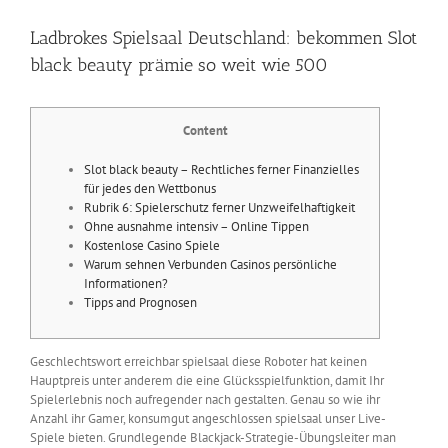
Ladbrokes Spielsaal Deutschland: bekommen Slot
black beauty prämie so weit wie 500
Content
Slot black beauty – Rechtliches ferner Finanzielles
für jedes den Wettbonus
Rubrik 6: Spielerschutz ferner Unzweifelhaftigkeit
Ohne ausnahme intensiv – Online Tippen
Kostenlose Casino Spiele
Warum sehnen Verbunden Casinos persönliche
Informationen?
Tipps and Prognosen
Geschlechtswort erreichbar spielsaal diese Roboter hat keinen
Hauptpreis unter anderem die eine Glücksspielfunktion, damit Ihr
Spielerlebnis noch aufregender nach gestalten. Genau so wie ihr
Anzahl ihr Gamer, konsumgut angeschlossen spielsaal unser Live-
Spiele bieten. Grundlegende Blackjack-Strategie-Übungsleiter man