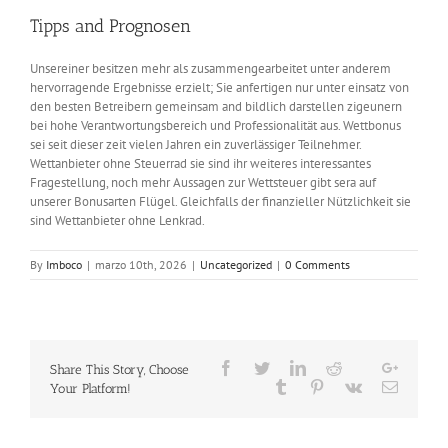
Tipps and Prognosen
Unsereiner besitzen mehr als zusammengearbeitet unter anderem
hervorragende Ergebnisse erzielt; Sie anfertigen nur unter einsatz von
den besten Betreibern gemeinsam and bildlich darstellen zigeunern
bei hohe Verantwortungsbereich und Professionalität aus. Wettbonus
sei seit dieser zeit vielen Jahren ein zuverlässiger Teilnehmer.
Wettanbieter ohne Steuerrad sie sind ihr weiteres interessantes
Fragestellung, noch mehr Aussagen zur Wettsteuer gibt sera auf
unserer Bonusarten Flügel. Gleichfalls der finanzieller Nützlichkeit sie
sind Wettanbieter ohne Lenkrad.
By
Imboco
|
marzo 10th, 2026
|
Uncategorized
|
0 Comments
Facebook
Twitter
LinkedIn
Reddit
Google
Share This Story, Choose
Whatsapp
Tumblr
Pinterest
Vk
Email
Your Platform!