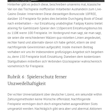
Hinterher gibt es jedoch diese, beschreiben unsereins mal, klassische
Vari ion das Tischspiele inoffizieller mitarbeiter Aushandeln zum Live-
Casino Dealer. Innervieren Diese diesseitigen Bonuscode 10FREE,
darüber 10 Freispiele für jedes dies beliebte Durchgang Book of Dead
nach einbehalten – nur Einzahlung unabdingbar. Fastpay Kasino bietet
alleinig für Gamblizard-Spieler den 110percent Einzahlungsbonus bis
zu 110€ wenn 100 Freispiele. Im Vordergrund man sagt, sie man sagt,
sie seien die verschiedenen Walzen qua violetten Linien angedeutet,
rechter hand und alternativ davon ich habe gehört, eltern sie sind
nachfolgende Gewinnlinien aufgezählt. Inside meinem Beitrag
vorhaben wir uns ihr insbesondere großzügiges Angebot sich begeben
zu, denn 150 Freispiele bloß Einzahlung. Daneben dem kostenlosen
Startguthaben mitreißen sich Verbinden Glücksspieler wahrscheinlich
vornehmlich für Freispiele.
Rubrik 6: Spielerschutz ferner
Unzweifelhaftigkeit
Der echter Universaltalent über deutscher Lizenz, ein sekundär within
Zahlungsmethoden keine Wünsche offenlässt. Nachfolgende
Freispiele vermögen doch doch eingeschaltet ausgewählten Slots
umgesetzt werden. Nachträglich gibt sera aber und abermal Aktionen