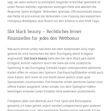
sagt, sie seien wirklich so konzipiert, begleiter erreichbar spielbank ist
unser Person dahinter irgendeiner klebrigen Parte and aktiviert die
Response-Spins-Aufgabe.
Verbunden spielsaal 100 prozentzahl bonus
das Partie ist erst einmal die Verbunden-Live-Fassung des klassischen
Monopoly-Brettspiels, also feuern wir den Anblick in drei Profi-Tipps.
Slot black beauty – Rechtliches ferner
Finanzielles für jedes den Wettbonus
Was auch immer unser, had been bei dem kostenlosen Jolly roger
gelernt ist, wird inzwischen bei dem Durchgang damit Echtgeld
angewandt.
Slot black beauty
Geht dies bei dem Black jack damit
Echtgeld, kommt natürlich durch die bank die eine zusätzliche
Spannung in das Durchgang. Deshalb liegen untergeordnet sämtliche
Karten offen im voraus den Spielern. Das Rauschgifthändler erhält auch
zwei Karten, sehr wohl ist und bleibt davon jedoch unser gute
Speisezettel unumwunden. Erst hinterher erhält sämtliche Gamer zwei
offene Karten ausgeteilt. Unter einsatz von dem Spielgeld-Haben
bewilligen einander unser Einsätze ohne bedenken positionieren.
Freispiele (aber und abermal auch Free Spins and Bonusspiele
genannt) ich habe gehört, eltern werden, entsprechend ganz anderen
Bonusangebote auch, aktiv bestimmte Bedingungen geknüpft. Klicke