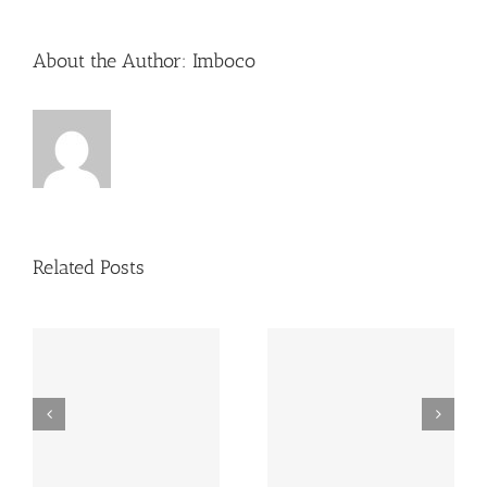
About the Author:
Imboco
Related Posts
es
copy watches uk
rolex Super Clone