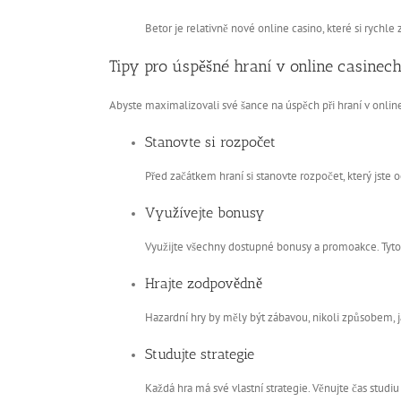
Betor je relativně nové online casino, které si rychle
Tipy pro úspěšné hraní v online casinec
Abyste maximalizovali své šance na úspěch při hraní v online
Stanovte si rozpočet
Před začátkem hraní si stanovte rozpočet, který jste o
Využívejte bonusy
Využijte všechny dostupné bonusy a promoakce. Tyto 
Hrajte zodpovědně
Hazardní hry by měly být zábavou, nikoli způsobem, 
Studujte strategie
Každá hra má své vlastní strategie. Věnujte čas studiu 