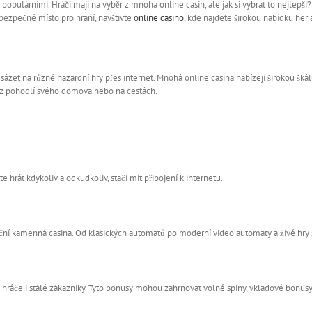
ě populárními. Hráči mají na výběr z mnoha online casin, ale jak si vybrat to nejlep
 bezpečné místo pro hraní, navštivte
online casino
, kde najdete širokou nabídku her a
ázet na různé hazardní hry přes internet. Mnohá online casina nabízejí širokou škálu
í z pohodlí svého domova nebo na cestách.
hrát kdykoliv a odkudkoliv, stačí mít připojení k internetu.
adiční kamenná casina. Od klasických automatů po moderní video automaty a živé hr
é hráče i stálé zákazníky. Tyto bonusy mohou zahrnovat volné spiny, vkladové bonusy 