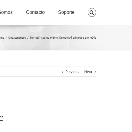
Somos
Contacto
Soporte
ome
/
Uncategorized
/
Nejlepší casino online: Kompletní průvodce pro hráče
Previous
Next
e