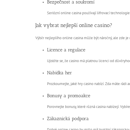
Bezpečnost a soukromí
Seriózní online casina používají šifrovací technologie
Jak vybrat nejlepší online casino?
Výběr nejlepšího online casina může být náročný, ale zde je n
Licence a regulace
Ujistěte se, že casino má platnou licenci od důvěryho
Nabídka her
Prozkoumejte, jaké hry casino nabízí. Zda máte rádi au
Bonusy a promoakce
Porovnejte bonusy, které různá casina nabízejí. Vybíre
Zákaznická podpora
Dobré online casino by mělo mít kvalitní zákaznickou 