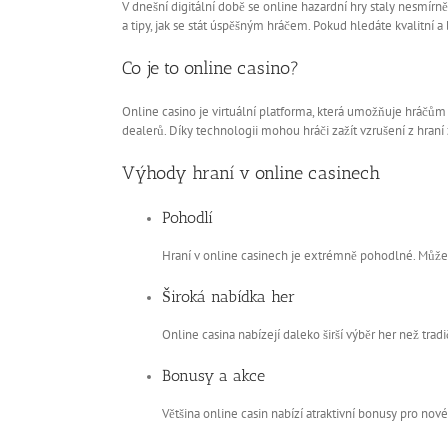
V dnešní digitální době se online hazardní hry staly nesmírn
a tipy, jak se stát úspěšným hráčem. Pokud hledáte kvalitní a
Co je to online casino?
Online casino je virtuální platforma, která umožňuje hráčům s
dealerů. Díky technologii mohou hráči zažít vzrušení z hran
Výhody hraní v online casinech
Pohodlí
Hraní v online casinech je extrémně pohodlné. Můžete 
Široká nabídka her
Online casina nabízejí daleko širší výběr her než tr
Bonusy a akce
Většina online casin nabízí atraktivní bonusy pro nov