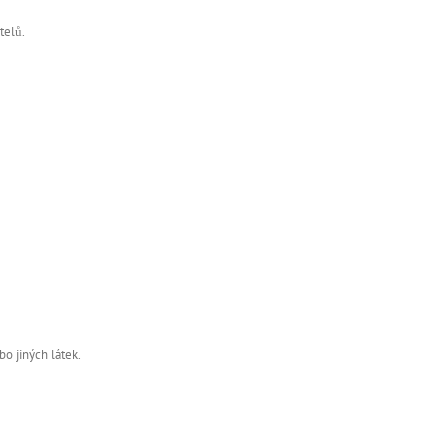
telů.
o jiných látek.