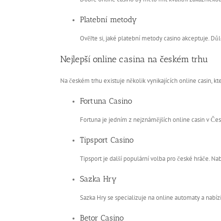
Platební metody
Ověřte si, jaké platební metody casino akceptuje. Dů
Nejlepší online casina na českém trhu
Na českém trhu existuje několik vynikajících online casin, kte
Fortuna Casino
Fortuna je jedním z nejznámějších online casin v Česk
Tipsport Casino
Tipsport je další populární volba pro české hráče. Na
Sazka Hry
Sazka Hry se specializuje na online automaty a nabíz
Betor Casino