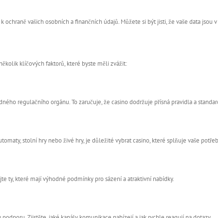
 k ochraně vašich osobních a finančních údajů. Můžete si být jisti, že vaše data jsou 
ěkolik klíčových faktorů, které byste měli zvážit:
dného regulačního orgánu. To zaručuje, že casino dodržuje přísná pravidla a standar
tomaty, stolní hry nebo živé hry, je důležité vybrat casino, které splňuje vaše potřeb
jte ty, které mají výhodné podmínky pro sázení a atraktivní nabídky.
podporu. Zjistěte, jaké kanály komunikace nabízejí a jak rychle reagují na dotazy.