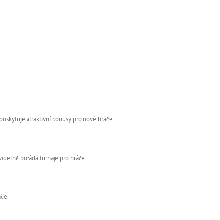
 poskytuje atraktivní bonusy pro nové hráče.
videlně pořádá turnaje pro hráče.
áče.