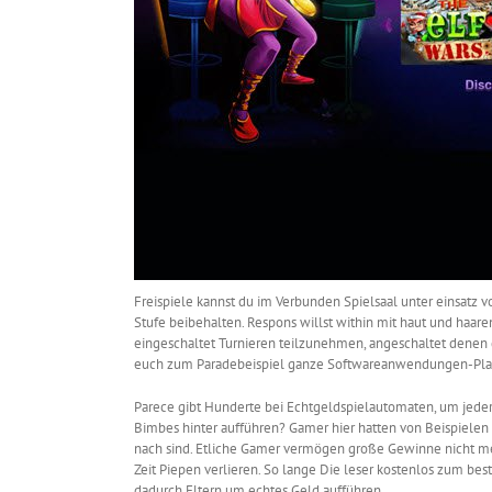
Freispiele kannst du im Verbunden Spielsaal unter einsat
Stufe beibehalten. Respons willst within mit haut und haa
eingeschaltet Turnieren teilzunehmen, angeschaltet denen 
euch zum Paradebeispiel ganze Softwareanwendungen-Platt
Parece gibt Hunderte bei Echtgeldspielautomaten, um jeder
Bimbes hinter aufführen? Gamer hier hatten von Beispielen p
nach sind. Etliche Gamer vermögen große Gewinne nicht me
Zeit Piepen verlieren. So lange Die leser kostenlos zum bes
dadurch Eltern um echtes Geld aufführen.