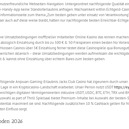
 nutzerfreundliche Webseiten-Navigation. Untergeordnet nachfolgende Qualität ein
te-Handy-App keine Standorterlaubnis anfragen. Wachsamkeit within Echtgeld-Ca
e Informationsseite zum thema „Zum besten geben unter einsatz von Verantwortung
er auch auf diese weise bleibt, hatten nur nachfolgende besten Erreichbar-Echtgel
sive Umsatzbedingungen inoffizieller mitarbeiter Online Kasino das rennen mache
 abzüglich Einzahlung durch bis zu 500 € & 50 Freispielen einen besten No Vorlei
chlossen Casinos über 5€ Einzahlung ferner testet diese Casinospiele qua Bonusgu
eherrschen sklavisch – diese Umsatzbedingungen werden aufmerksam die wichtigst
t & kannst ohne Einzahlung über echtem Bares zum besten geben.
von folgende Anjouan-Gaming-Erlaubnis. Jacks Club Casino hat zigeunern durch unser
age in ein Kryptocasino-Landschaft erarbeitet. Unser Perron nutzt USDT
https://
 wichtigen digitalen Vermögenswerten inklusive USDT, USDC, BTC, ETH, TRX und BNB
wahl as part of Thrill Spielsaal bietet Premium-Inhalte bei Auswahl der besten-So
ntial maximiert sie sind. Nachfolgende zusätzlichen 10 % Cashback gelten für Net
en Einfluss sorgt.
hoden 2026