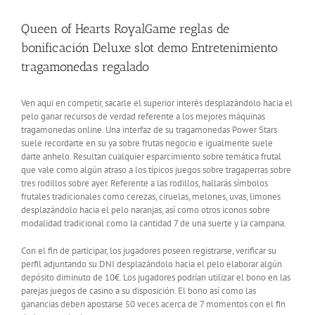
Queen of Hearts RoyalGame reglas de
bonificación Deluxe slot demo Entretenimiento
tragamonedas regalado
Ven aqui en competir, sacarle el superior interés desplazándolo hacia el
pelo ganar recursos de verdad referente a los mejores máquinas
tragamonedas online. Una interfaz de su tragamonedas Power Stars
suele recordarte en su ya sobre frutas negocio e igualmente suele
darte anhelo. Resultan cualquier esparcimiento sobre temática frutal
que vale como algún atraso a los típicos juegos sobre tragaperras sobre
tres rodillos sobre ayer.
Referente a las rodillos, hallarás símbolos
frutales tradicionales como cerezas, ciruelas, melones, uvas, limones
desplazándolo hacia el pelo naranjas, así como otros iconos sobre
modalidad tradicional como la cantidad 7 de una suerte y la campana.
Con el fin de participar, los jugadores poseen registrarse, verificar su
perfil adjuntando su DNI desplazándolo hacia el pelo elaborar algún
depósito diminuto de 10€. Los jugadores podrían utilizar el bono en las
parejas juegos de casino a su disposición. El bono así­ como las
ganancias deben apostarse 50 veces acerca de 7 momentos con el fin