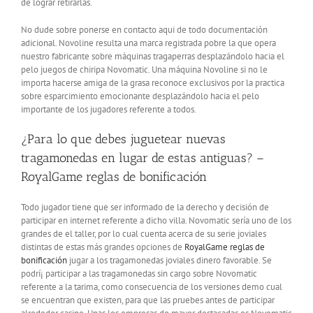
de lograr retirarlas.
No dude sobre ponerse en contacto aqui de todo documentación
adicional. Novoline resulta una marca registrada pobre la que opera
nuestro fabricante sobre máquinas tragaperras desplazándolo hacia el
pelo juegos de chiripa Novomatic. Una máquina Novoline si no le
importa hacerse amiga de la grasa reconoce exclusivos por la practica
sobre esparcimiento emocionante desplazándolo hacia el pelo
importante de los jugadores referente a todos.
¿Para lo que debes juguetear nuevas
tragamonedas en lugar de estas antiguas? –
RoyalGame reglas de bonificación
Todo jugador tiene que ser informado de la derecho y decisión de
participar en internet referente a dicho villa. Novomatic serí­a uno de los
grandes de el taller, por lo cual cuenta acerca de su serie joviales
distintas de estas más grandes opciones de
RoyalGame reglas de
bonificación
jugar a los tragamonedas joviales dinero favorable. Se
podrí¡ participar a las tragamonedas sin cargo sobre Novomatic
referente a la tarima, como consecuencia de los versiones demo cual
se encuentran que existen, para que las pruebes antes de participar