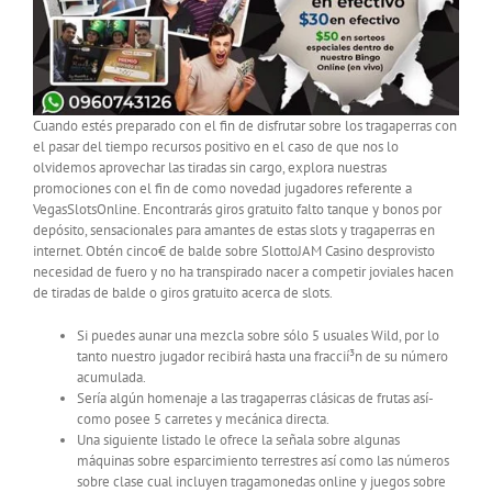
Cuando estés preparado con el fin de disfrutar sobre los tragaperras con
el pasar del tiempo recursos positivo en el caso de que nos lo
olvidemos aprovechar las tiradas sin cargo, explora nuestras
promociones con el fin de como novedad jugadores referente a
VegasSlotsOnline. Encontrarás giros gratuito falto tanque y bonos por
depósito, sensacionales para amantes de estas slots y tragaperras en
internet. Obtén cinco€ de balde sobre SlottoJAM Casino desprovisto
necesidad de fuero y no ha transpirado nacer a competir joviales hacen
de tiradas de balde o giros gratuito acerca de slots.
Si puedes aunar una mezcla sobre sólo 5 usuales Wild, por lo
tanto nuestro jugador recibirá hasta una fraccií³n de su número
acumulada.
Serí­a algún homenaje a las tragaperras clásicas de frutas así­
como posee 5 carretes y mecánica directa.
Una siguiente listado le ofrece la señala sobre algunas
máquinas sobre esparcimiento terrestres así­ como las números
sobre clase cual incluyen tragamonedas online y juegos sobre