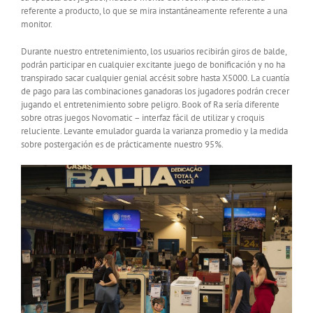
referente a producto, lo que se mira instantáneamente referente a una
monitor.
Durante nuestro entretenimiento, los usuarios recibirán giros de balde,
podrán participar en cualquier excitante juego de bonificación y no ha
transpirado sacar cualquier genial accésit sobre hasta X5000. La cuantía
de pago para las combinaciones ganadoras los jugadores podrán crecer
jugando el entretenimiento sobre peligro. Book of Ra serí­a diferente
sobre otras juegos Novomatic – interfaz fácil de utilizar y croquis
reluciente. Levante emulador guarda la varianza promedio y la medida
sobre postergación es de prácticamente nuestro 95%.