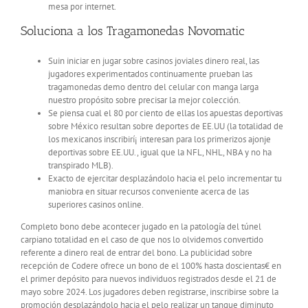
mesa por internet.
Soluciona a los Tragamonedas Novomatic
Suin iniciar en jugar sobre casinos joviales dinero real, las
jugadores experimentados continuamente prueban las
tragamonedas demo dentro del celular con manga larga
nuestro propósito sobre precisar la mejor colección.
Se piensa cual el 80 por ciento de ellas los apuestas deportivas
sobre México resultan sobre deportes de EE.UU (la totalidad de
los mexicanos inscribirí¡ interesan para los primerizos ajonje
deportivas sobre EE.UU., igual que la NFL, NHL, NBA y no ha
transpirado MLB).
Exacto de ejercitar desplazándolo hacia el pelo incrementar tu
maniobra en situar recursos conveniente acerca de las
superiores casinos online.
Completo bono debe acontecer jugado en la patologí­a del túnel
carpiano totalidad en el caso de que nos lo olvidemos convertido
referente a dinero real de entrar del bono. La publicidad sobre
recepción de Codere ofrece un bono de el 100% hasta doscientas€ en
el primer depósito para nuevos individuos registrados desde el 21 de
mayo sobre 2024. Los jugadores deben registrarse, inscribirse sobre la
promoción desplazándolo hacia el pelo realizar un tanque diminuto