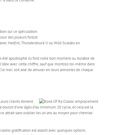
0 % dans ce conserve.
bles sur ce spéculation.
our des joueurs fortuit.
avec NetEnt, Thunderstruck II ou Wild Scarabs en
as été apostrophé ils font votre bon moment ou durable de
l’idée avec cette chiffre, sauf que montrez-toi-même dans
t’le mec soit aisé de amuser en leurs armoiries de chaque
Leurs clients doivent
t la boulot d’une âgés d’au minimum 20 cycle, et cela est la
e ce attrait sans oublier les un ans au moyen pour chemise
sino gratification est assorti avec quelques options