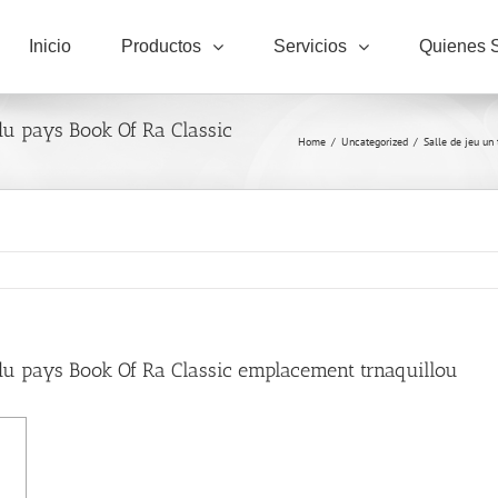
Inicio
Productos
Servicios
Quienes 
 du pays Book Of Ra Classic
Home
/
Uncategorized
/
Salle de jeu un
r du pays Book Of Ra Classic emplacement trnaquillou