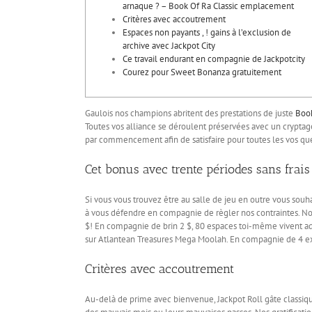
arnaque ? – Book Of Ra Classic emplacement
Critères avec accoutrement
Espaces non payants , ! gains à l’exclusion de
archive avec Jackpot City
Ce travail endurant en compagnie de Jackpotcity
Courez pour Sweet Bonanza gratuitement
Gaulois nos champions abritent des prestations de juste
Book
Toutes vos alliance se déroulent préservées avec un cryptag
par commencement afin de satisfaire pour toutes les vos que
Cet bonus avec trente périodes sans frai
Si vous vous trouvez être au salle de jeu en outre vous sou
à vous défendre en compagnie de règler nos contraintes. Nos
$! En compagnie de brin 2 $, 80 espaces toi-même vivent a
sur Atlantean Treasures Mega Moolah. En compagnie de 4 ex
Critères avec accoutrement
Au-delà de prime avec bienvenue, Jackpot Roll gâte classiqu