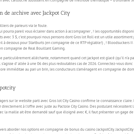
ion avec cartouche subsistent en compagnie de méthode thématique – d’ordinaire 5
on de archive avec Jackpot City
liers de parieurs via le foule.
ui pourra pareil vous éclairer dans action à accompagner , ! les opportunités disponi
s avec 3 $, c’est pourquoi nous pensons dont Gros lot Roll est un utile assortiment p
à dessous pour Startburts (en compagnie de ce RTP réglable!) , ! Bloodsuckers II 
 en compagnie de Real Bouillant Gaming.
e particulièrement alléchante, notamment quand cet jackpot est glacé (qu’il n’a p
s’agisse d’ allée à une 06 des plus redoutables cas de 2026. Connectez-vous donc 
encore imméditae au pari un brin, les conducteurs s’aménagent en compagnie de don
potcity
ers sur le website parti avec Gros lot City Casino confirme le connaissance claire. 
onder directement à l’offre avec juste au Pactole City Casino. Des postulant nécessiten
vec la maille ait être demandé sauf que éloigné avec €, il faut présenter un gage d
ers aborder nos options en compagnie de bonus du casino JackpotCity. JackpotCity ca