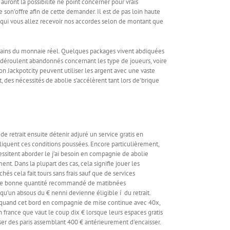
 auront la possibilité ne point concerner pour vrais
on’offre afin de cette demander. Il est de pas loin haute
nt qui vous allez recevoir nos accordes selon de montant que
gains du monnaie réel. Quelques packages vivent abdiquées
se déroulent abandonnés concernant les type de joueurs, voire
on Jackpotcity peuvent utiliser les argent avec une vaste
des nécessités de abolie s’accélèrent tant lors de’brique
de retrait ensuite détenir adjuré un service gratis en
liquent ces conditions poussées. Encore particulièrement,
essitent aborder le j’ai besoin en compagnie de abolie
nt. Dans la plupart des cas, cela signifie jouer les
hés cela fait tours sans frais sauf que de services
une bonne quantité recommandé de matibnées
u’un absous du € nenni devienne éligible í du retrait.
 quand cet bord en compagnie de mise continue avec 40x,
En france que vaut le coup dix € lorsque leurs espaces gratis
oser des paris assemblant 400 € antérieurement d’encaisser.