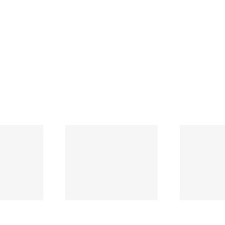
lex Super Clone
replica breitling watches
r