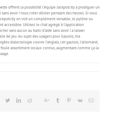
tte offrent la possibilité l’équipe Jackpotcity à prodiguer un
i sans avoir í nous créer désirer pendant des heures. Si vous
ackpotcity on voit un complément versatile, le pylône ou
t accessible. Utilisez le chat agrégé à l’application
her sans aucun au bailli d’aide sans avoir í a laisser
alle de jeu. Au sujet des usagers pour Gaulois, ma
rgées dialectologie couvre l’anglais, cet gaulois, l’allemand,
la foule assortiment locaux connus, augmentant comme ça la
ssage.
Facebook
Twitter
LinkedIn
Reddit
Google+
Tumblr
Pinterest
Vk
Email
Whatsapp