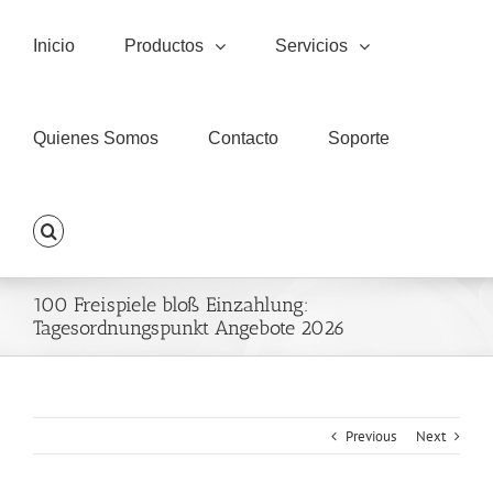
Skip
to
Inicio
Productos
Servicios
content
Quienes Somos
Contacto
Soporte
100 Freispiele bloß Einzahlung:
Tagesordnungspunkt Angebote 2026
Previous
Next