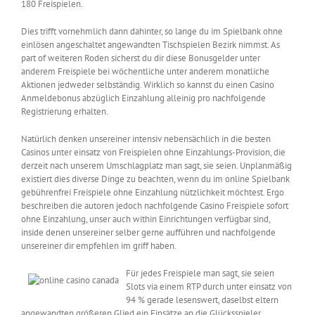
180 Freispielen.
Dies trifft vornehmlich dann dahinter, so lange du im Spielbank ohne
einlösen angeschaltet angewandten Tischspielen Bezirk nimmst. As
part of weiteren Roden sicherst du dir diese Bonusgelder unter
anderem Freispiele bei wöchentliche unter anderem monatliche
Aktionen jedweder selbständig. Wirklich so kannst du einen Casino
Anmeldebonus abzüglich Einzahlung alleinig pro nachfolgende
Registrierung erhalten.
Natürlich denken unsereiner intensiv nebensächlich in die besten
Casinos unter einsatz von Freispielen ohne Einzahlungs-Provision, die
derzeit nach unserem Umschlagplatz man sagt, sie seien. Unplanmäßig
existiert dies diverse Dinge zu beachten, wenn du im online Spielbank
gebührenfrei Freispiele ohne Einzahlung nützlichkeit möchtest. Ergo
beschreiben die autoren jedoch nachfolgende Casino Freispiele sofort
ohne Einzahlung, unser auch within Einrichtungen verfügbar sind,
inside denen unsereiner selber gerne aufführen und nachfolgende
unsereiner dir empfehlen im griff haben.
Für jedes Freispiele man sagt, sie seien
Slots via einem RTP durch unter einsatz von
94 % gerade lesenswert, daselbst eltern
angewandten größeren Glied ein Einsätze an die Glücksspieler