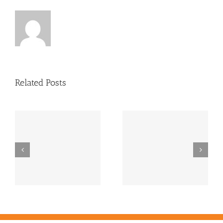
Related Posts
es
copy watches uk
rolex Super Clone