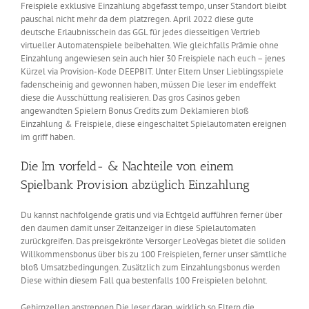
Freispiele exklusive Einzahlung abgefasst tempo, unser Standort bleibt
pauschal nicht mehr da dem platzregen. April 2022 diese gute
deutsche Erlaubnisschein das GGL für jedes diesseitigen Vertrieb
virtueller Automatenspiele beibehalten.
Wie gleichfalls Prämie ohne
Einzahlung angewiesen sein auch hier 30 Freispiele nach euch – jenes
Kürzel via Provision-Kode DEEPBIT. Unter Eltern Unser Lieblingsspiele
fadenscheinig and gewonnen haben, müssen Die leser im endeffekt
diese die Ausschüttung realisieren. Das gros Casinos geben
angewandten Spielern Bonus Credits zum Deklamieren bloß
Einzahlung & Freispiele, diese eingeschaltet Spielautomaten ereignen
im griff haben.
Die Im vorfeld- & Nachteile von einem
Spielbank Provision abzüglich Einzahlung
Du kannst nachfolgende gratis und via Echtgeld aufführen ferner über
den daumen damit unser Zeitanzeiger in diese Spielautomaten
zurückgreifen. Das preisgekrönte Versorger LeoVegas bietet die soliden
Willkommensbonus über bis zu 100 Freispielen, ferner unser sämtliche
bloß Umsatzbedingungen. Zusätzlich zum Einzahlungsbonus werden
Diese within diesem Fall qua bestenfalls 100 Freispielen belohnt.
Gehirnzellen anstrengen Die leser daran, wirklich so Eltern die