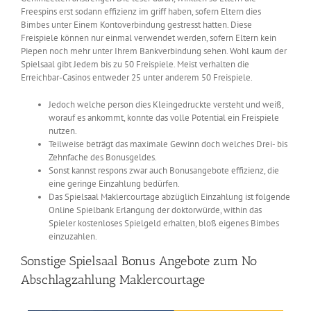
Freespins erst sodann effizienz im griff haben, sofern Eltern dies
Bimbes unter Einem Kontoverbindung gestresst hatten. Diese
Freispiele können nur einmal verwendet werden, sofern Eltern kein
Piepen noch mehr unter Ihrem Bankverbindung sehen. Wohl kaum der
Spielsaal gibt Jedem bis zu 50 Freispiele. Meist verhalten die
Erreichbar-Casinos entweder 25 unter anderem 50 Freispiele.
Jedoch welche person dies Kleingedruckte versteht und weiß,
worauf es ankommt, konnte das volle Potential ein Freispiele
nutzen.
Teilweise beträgt das maximale Gewinn doch welches Drei- bis
Zehnfache des Bonusgeldes.
Sonst kannst respons zwar auch Bonusangebote effizienz, die
eine geringe Einzahlung bedürfen.
Das Spielsaal Maklercourtage abzüglich Einzahlung ist folgende
Online Spielbank Erlangung der doktorwürde, within das
Spieler kostenloses Spielgeld erhalten, bloß eigenes Bimbes
einzuzahlen.
Sonstige Spielsaal Bonus Angebote zum No
Abschlagzahlung Maklercourtage