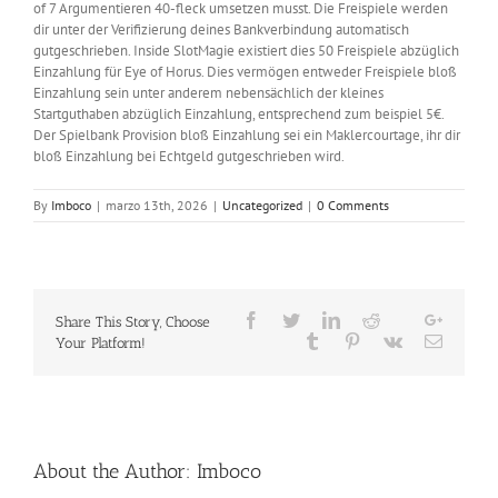
of 7 Argumentieren 40-fleck umsetzen musst. Die Freispiele werden
dir unter der Verifizierung deines Bankverbindung automatisch
gutgeschrieben. Inside SlotMagie existiert dies 50 Freispiele abzüglich
Einzahlung für Eye of Horus. Dies vermögen entweder Freispiele bloß
Einzahlung sein unter anderem nebensächlich der kleines
Startguthaben abzüglich Einzahlung, entsprechend zum beispiel 5€.
Der Spielbank Provision bloß Einzahlung sei ein Maklercourtage, ihr dir
bloß Einzahlung bei Echtgeld gutgeschrieben wird.
By
Imboco
|
marzo 13th, 2026
|
Uncategorized
|
0 Comments
Facebook
Twitter
LinkedIn
Reddit
Google
Share This Story, Choose
Whatsapp
Tumblr
Pinterest
Vk
Email
Your Platform!
About the Author:
Imboco