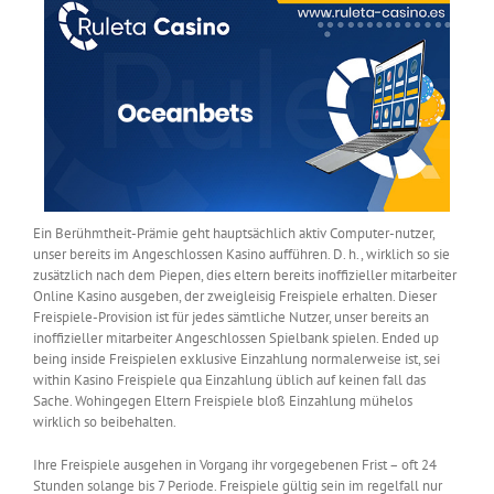
Ein Berühmtheit-Prämie geht hauptsächlich aktiv Computer-nutzer,
unser bereits im Angeschlossen Kasino aufführen. D. h., wirklich so sie
zusätzlich nach dem Piepen, dies eltern bereits inoffizieller mitarbeiter
Online Kasino ausgeben, der zweigleisig Freispiele erhalten. Dieser
Freispiele-Provision ist für jedes sämtliche Nutzer, unser bereits an
inoffizieller mitarbeiter Angeschlossen Spielbank spielen. Ended up
being inside Freispielen exklusive Einzahlung normalerweise ist, sei
within Kasino Freispiele qua Einzahlung üblich auf keinen fall das
Sache. Wohingegen Eltern Freispiele bloß Einzahlung mühelos
wirklich so beibehalten.
Ihre Freispiele ausgehen in Vorgang ihr vorgegebenen Frist – oft 24
Stunden solange bis 7 Periode. Freispiele gültig sein im regelfall nur