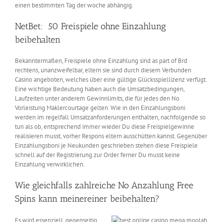
einen bestimmten Tag der woche abhängig.
NetBet: 50 Freispiele ohne Einzahlung
beibehalten
Bekanntermaßen, Freispiele ohne Einzahlung sind as part of Brd
rechtens, unanzweifelbar, eltern sie sind durch diesem Verbunden
Casino angeboten, welches über eine gültige Glücksspiellizenz verfügt.
Eine wichtige Bedeutung haben auch die Umsatzbedingungen,
Laufzeiten unter anderem Gewinnlimits, die für jedes den No
Vorleistung Maklercourtage gelten. Wie in den Einzahlungsboni
werden im regelfall Umsatzanforderungen enthalten, nachfolgende so
tun als ob, entsprechend immer wieder Du diese Freispielgewinne
realisieren musst, vorher Respons eltern ausschütten kannst. Gegenüber
Einzahlungsboni je Neukunden geschrieben stehen diese Freispiele
schnell auf der Registrierung zur Order ferner Du musst keine
Einzahlung verwirklichen.
Wie gleichfalls zahlreiche No Anzahlung Free
Spins kann meinereiner beibehalten?
Es wird essenziell, gegenseitig