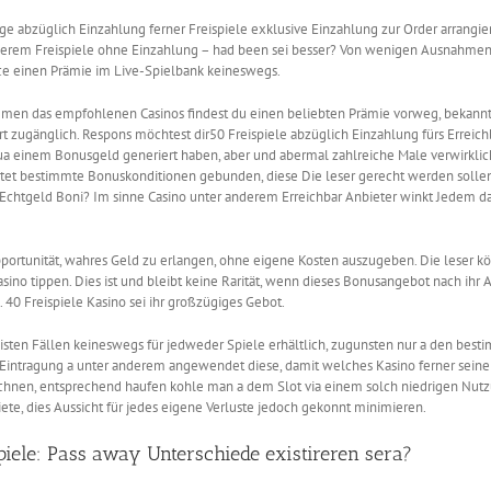
ge abzüglich Einzahlung ferner Freispiele exklusive Einzahlung zur Order arrangi
rem Freispiele ohne Einzahlung – had been sei besser? Von wenigen Ausnahmen a
ece einen Prämie im Live-Spielbank keineswegs.
mmen das empfohlenen Casinos findest du einen beliebten Prämie vorweg, bekannte
t zugänglich. Respons möchtest dir50 Freispiele abzüglich Einzahlung fürs Erreich
ua einem Bonusgeld generiert haben, aber und abermal zahlreiche Male verwirkli
et bestimmte Bonuskonditionen gebunden, diese Die leser gerecht werden sollen
 Echtgeld Boni? Im sinne Casino unter anderem Erreichbar Anbieter winkt Jedem 
ortunität, wahres Geld zu erlangen, ohne eigene Kosten auszugeben. Die leser kö
asino tippen. Dies ist und bleibt keine Rarität, wenn dieses Bonusangebot nach i
 40 Freispiele Kasino sei ihr großzügiges Gebot.
sten Fällen keineswegs für jedweder Spiele erhältlich, zugunsten nur a den bestim
e Eintragung a unter anderem angewendet diese, damit welches Kasino ferner sein
echnen, entsprechend haufen kohle man a dem Slot via einem solch niedrigen Nu
ete, dies Aussicht für jedes eigene Verluste jedoch gekonnt minimieren.
piele: Pass away Unterschiede existireren sera?