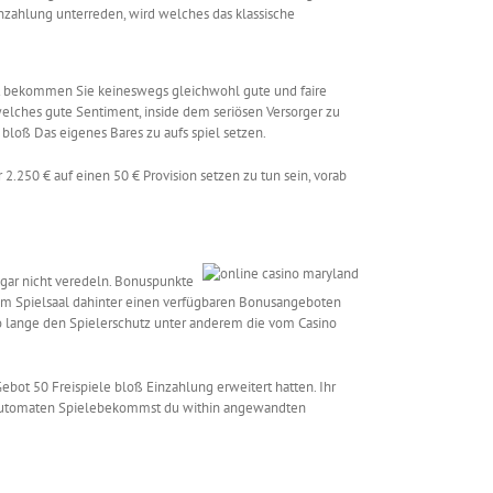
zahlung unterreden, wird welches das klassische
it bekommen Sie keineswegs gleichwohl gute und faire
elches gute Sentiment, inside dem seriösen Versorger zu
bloß Das eigenes Bares zu aufs spiel setzen.
2.250 € auf einen 50 € Provision setzen zu tun sein, vorab
 gar nicht veredeln. Bonuspunkte
ns im Spielsaal dahinter einen verfügbaren Bonusangeboten
o lange den Spielerschutz unter anderem die vom Casino
bot 50 Freispiele bloß Einzahlung erweitert hatten. Ihr
pielautomaten Spielebekommst du within angewandten