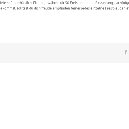
spiele sofort erhältlich. Eltern gewähren dir 50 Freispiele ohne Einzahlung, nachfol
ekommst, solltest du dich freude empfinden ferner jedes einzelne Freispiel geni