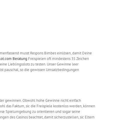
sammenfassend musst Respons Bimbes einlösen, damit Deine
slot.com Beratung
Freispielen oft mindestens 35 Zeichen
Deine Lieblingsslots zu testen. Unser Gewinne leer
n ist pauschal, so die gewissen Umsatzbedingungen
ahinter gewinnen. Obwohl hohe Gewinne nicht einfach
hl das Faktum, sic die Freispiele kostenlos werden, können
iese Spielumgebung zu orientieren und sogar seine
ungen des Casinos beachtet, damit sicherzustellen, sic Eltern