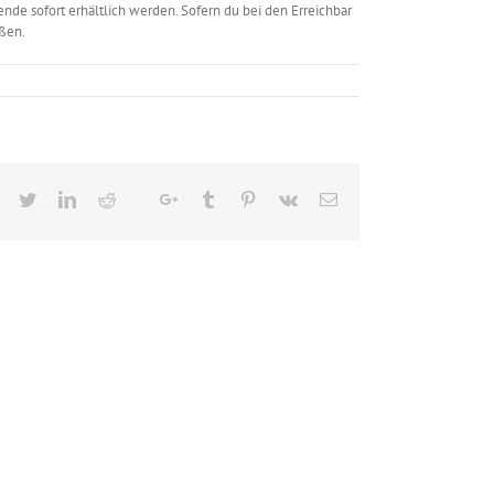
gende sofort erhältlich werden. Sofern du bei den Erreichbar
eßen.
Facebook
Twitter
LinkedIn
Reddit
Google+
Tumblr
Pinterest
Vk
Email
Whatsapp