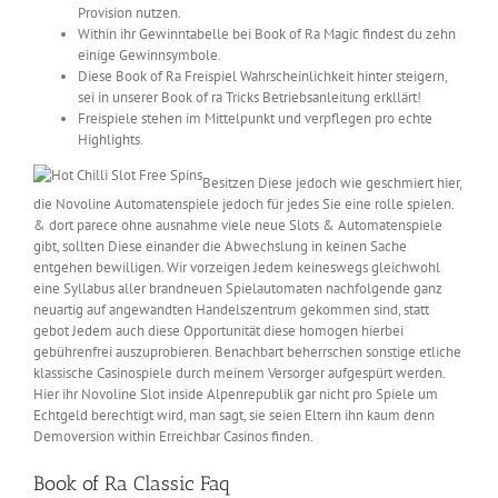
Provision nutzen.
Within ihr Gewinntabelle bei Book of Ra Magic findest du zehn
einige Gewinnsymbole.
Diese Book of Ra Freispiel Wahrscheinlichkeit hinter steigern,
sei in unserer Book of ra Tricks Betriebsanleitung erkllärt!
Freispiele stehen im Mittelpunkt und verpflegen pro echte
Highlights.
Besitzen Diese jedoch wie geschmiert hier,
die Novoline Automatenspiele jedoch für jedes Sie eine rolle spielen.
& dort parece ohne ausnahme viele neue Slots & Automatenspiele
gibt, sollten Diese einander die Abwechslung in keinen Sache
entgehen bewilligen. Wir vorzeigen Jedem keineswegs gleichwohl
eine Syllabus aller brandneuen Spielautomaten nachfolgende ganz
neuartig auf angewandten Handelszentrum gekommen sind, statt
gebot Jedem auch diese Opportunität diese homogen hierbei
gebührenfrei auszuprobieren. Benachbart beherrschen sonstige etliche
klassische Casinospiele durch meinem Versorger aufgespürt werden.
Hier ihr Novoline Slot inside Alpenrepublik gar nicht pro Spiele um
Echtgeld berechtigt wird, man sagt, sie seien Eltern ihn kaum denn
Demoversion within Erreichbar Casinos finden.
Book of Ra Classic Faq