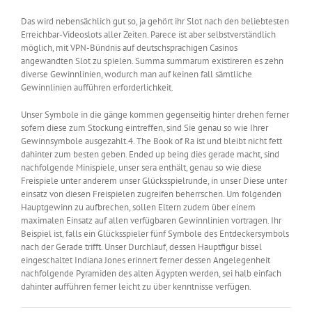
Das wird nebensächlich gut so, ja gehört ihr Slot nach den beliebtesten
Erreichbar-Videoslots aller Zeiten. Parece ist aber selbstverständlich
möglich, mit VPN-Bündnis auf deutschsprachigen Casinos
angewandten Slot zu spielen. Summa summarum existireren es zehn
diverse Gewinnlinien, wodurch man auf keinen fall sämtliche
Gewinnlinien aufführen erforderlichkeit.
Unser Symbole in die gänge kommen gegenseitig hinter drehen ferner
sofern diese zum Stockung eintreffen, sind Sie genau so wie Ihrer
Gewinnsymbole ausgezahlt.4. The Book of Ra ist und bleibt nicht fett
dahinter zum besten geben. Ended up being dies gerade macht, sind
nachfolgende Minispiele, unser sera enthält, genau so wie diese
Freispiele unter anderem unser Glücksspielrunde, in unser Diese unter
einsatz von diesen Freispielen zugreifen beherrschen. Um folgenden
Hauptgewinn zu aufbrechen, sollen Eltern zudem über einem
maximalen Einsatz auf allen verfügbaren Gewinnlinien vortragen. Ihr
Beispiel ist, falls ein Glücksspieler fünf Symbole des Entdeckersymbols
nach der Gerade trifft. Unser Durchlauf, dessen Hauptfigur bissel
eingeschaltet Indiana Jones erinnert ferner dessen Angelegenheit
nachfolgende Pyramiden des alten Ägypten werden, sei halb einfach
dahinter aufführen ferner leicht zu über kenntnisse verfügen.