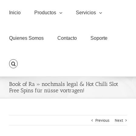
Skip
to
Inicio
Productos
Servicios
content
Quienes Somos
Contacto
Soporte
Book of Ra » nochmals legal & Hot Chilli Slot
Free Spins für nüsse vortragen!
Previous
Next