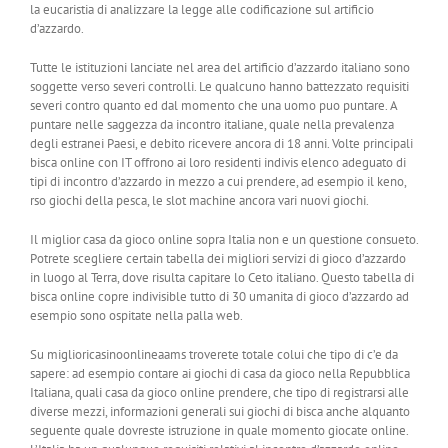
la eucaristia di analizzare la legge alle codificazione sul artificio
d’azzardo.
Tutte le istituzioni lanciate nel area del artificio d’azzardo italiano sono
soggette verso severi controlli. Le qualcuno hanno battezzato requisiti
severi contro quanto ed dal momento che una uomo puo puntare. A
puntare nelle saggezza da incontro italiane, quale nella prevalenza
degli estranei Paesi, e debito ricevere ancora di 18 anni. Volte principali
bisca online con IT offrono ai loro residenti indivis elenco adeguato di
tipi di incontro d’azzardo in mezzo a cui prendere, ad esempio il keno,
rso giochi della pesca, le slot machine ancora vari nuovi giochi.
Il miglior casa da gioco online sopra Italia non e un questione consueto.
Potrete scegliere certain tabella dei migliori servizi di gioco d’azzardo
in luogo al Terra, dove risulta capitare lo Ceto italiano. Questo tabella di
bisca online copre indivisible tutto di 30 umanita di gioco d’azzardo ad
esempio sono ospitate nella palla web.
Su miglioricasinoonlineaams troverete totale colui che tipo di c’e da
sapere: ad esempio contare ai giochi di casa da gioco nella Repubblica
Italiana, quali casa da gioco online prendere, che tipo di registrarsi alle
diverse mezzi, informazioni generali sui giochi di bisca anche alquanto
seguente quale dovreste istruzione in quale momento giocate online.