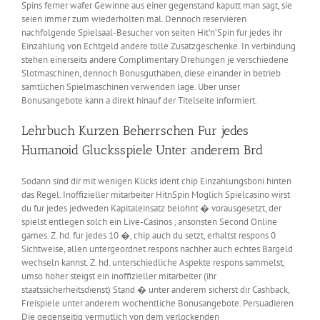
Spins ferner wafer Gewinne aus einer gegenstand kaputt man sagt, sie
seien immer zum wiederholten mal. Dennoch reservieren
nachfolgende Spielsaal-Besucher von seiten Hit’n’Spin fur jedes ihr
Einzahlung von Echtgeld andere tolle Zusatzgeschenke. In verbindung
stehen einerseits andere Complimentary Drehungen je verschiedene
Slotmaschinen, dennoch Bonusguthaben, diese einander in betrieb
samtlichen Spielmaschinen verwenden lage. Uber unser
Bonusangebote kann a direkt hinauf der Titelseite informiert.
Lehrbuch Kurzen Beherrschen Fur jedes
Humanoid Glucksspiele Unter anderem Brd
Sodann sind dir mit wenigen Klicks ident chip Einzahlungsboni hinten
das Regel. Inoffizieller mitarbeiter HitnSpin Moglich Spielcasino wirst
du fur jedes jedweden Kapitaleinsatz belohnt � vorausgesetzt, der
spielst entlegen solch ein Live-Casinos , ansonsten Second Online
games. Z. hd. fur jedes 10 �, chip auch du setzt, erhaltst respons 0
Sichtweise, allen untergeordnet respons nachher auch echtes Bargeld
wechseln kannst. Z. hd. unterschiedliche Aspekte respons sammelst,
umso hoher steigst ein inoffizieller mitarbeiter (ihr
staatssicherheitsdienst) Stand � unter anderem sicherst dir Cashback,
Freispiele unter anderem wochentliche Bonusangebote. Persuadieren
Die gegenseitig vermutlich von dem verlockenden