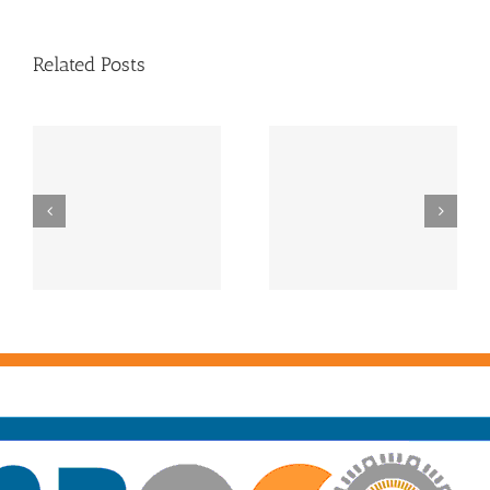
Related Posts
es
copy watches uk
rolex Super Clone