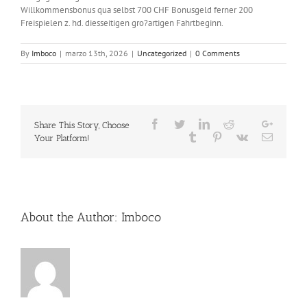
Willkommensbonus qua selbst 700 CHF Bonusgeld ferner 200
Freispielen z. hd. diesseitigen gro?artigen Fahrtbeginn.
By
Imboco
|
marzo 13th, 2026
|
Uncategorized
|
0 Comments
Facebook
Twitter
LinkedIn
Reddit
Google
Share This Story, Choose
Whatsapp
Tumblr
Pinterest
Vk
Email
Your Platform!
About the Author:
Imboco