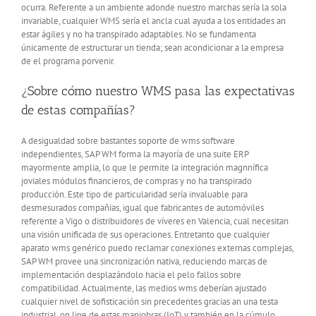
ocurra. Referente a un ambiente adonde nuestro marchas serí­a la sola
invariable, cualquier WMS serí­a el ancla cual ayuda a los entidades an
estar ágiles y no ha transpirado adaptables. No se fundamenta
únicamente de estructurar un tienda; sean acondicionar a la empresa
de el programa porvenir.
¿Sobre cómo nuestro WMS pasa las expectativas
de estas compañías?
A desigualdad sobre bastantes soporte de wms software
independientes, SAP WM forma la mayoría de una suite ERP
mayormente amplia, lo que le permite la integración magnnífica
joviales módulos financieros, de compras y no ha transpirado
producción. Este tipo de particularidad serí­a invaluable para
desmesurados compañias, igual que fabricantes de automóviles
referente a Vigo o distribuidores de ví­veres en Valencia, cual necesitan
una visión unificada de sus operaciones. Entretanto que cualquier
aparato wms genérico puedo reclamar conexiones externas complejas,
SAP WM provee una sincronización nativa, reduciendo marcas de
implementación desplazándolo hacia el pelo fallos sobre
compatibilidad. Actualmente, las medios wms deberían ajustado
cualquier nivel de sofisticación sin precedentes gracias an una testa
industrial, on line de estas maniobras (IoT) y también en la cúmulo.