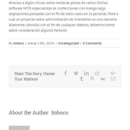
diversos a algún círculo sobre venta de piezas de carros. Dichos
software WMS especialistas se confeccionan con manga larga
asignaciones pensadas con el fin de estos casos en lo personal. Pese a
cual un proyecto sobre administración de inventarios es una utensilio
altamente utensilio con el fin de cualquier sistema, debemos tomar
sobre consideración algunos factores.
By
Imboco
|
marzo 13th, 2026
|
Uncategorized
|
0 Comments
Facebook
Twitter
LinkedIn
Reddit
Google
Share This Story, Choose
Whatsapp
Tumblr
Pinterest
Vk
Email
Your Platform!
About the Author:
Imboco