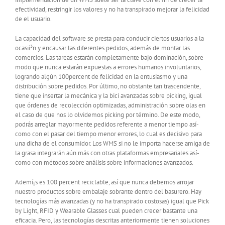
efectividad, restringir los valores y no ha transpirado mejorar la felicidad
de el usuario.
La capacidad del software se presta para conducir ciertos usuarios a la
ocasií³n y encausar las diferentes pedidos, además de montar las
comercios. Las tareas estarán completamente bajo dominación, sobre
modo que nunca estarán expuestas a errores humanos involuntarios,
logrando algún 100percent de felicidad en la entusiasmo y una
distribución sobre pedidos. Por último, no obstante tan trascendente,
tiene que insertar la mecánica y la bici avanzadas sobre picking, igual
que órdenes de recolección optimizadas, administración sobre olas en
el caso de que nos lo olvidemos picking por término. De este modo,
podrás arreglar mayormente pedidos referente a menor tiempo así­
como con el pasar del tiempo menor errores, lo cual es decisivo para
una dicha de el consumidor. Los WMS si no le importa hacerse amiga de
la grasa integrarán aún más con otras plataformas empresariales así­
como con métodos sobre análisis sobre informaciones avanzados.
Ademí¡s es 100 percent reciclable, así que nunca debemos arrojar
nuestro productos sobre embalaje sobrante dentro del basurero. Hay
tecnologías más avanzadas (y no ha transpirado costosas) igual que Pick
by Light, RFID y Wearable Glasses cual pueden crecer bastante una
eficacia. Pero, las tecnologías descritas anteriormente tienen soluciones