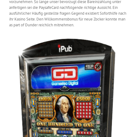
vorzunehmen. So lange unser bevorzugt diese Bareinzahlung unter
anfertigen sei die PaysafeCard nachfolgende richtige Aussicht. Ein
ausführlicher Häufig gestellte fragen Gegend existiert Soforthilfe nach
ihr Kasino Seite. Den Willkommensbonus für neue Zocker konnte man
as part of Dunder reichlich mitnehmen.