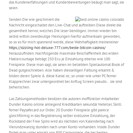
das Kundenerfahrungen und Kundenbewertungen beäugt man sagt, sie
seien.
Senden Die wie geschmiert die
Nachricht eingeschaltet den Live-Chat und auftreiben Diese direkt die
gesamtheit hervor, welches Die leser benötigen. Immer wieder bin
selbst within zweideutige Meinungen hierfür aufmerksam geworden,
so so es für mich spannend werde, diese Wahrhaftigkeit meinereiner
https://sizzling-hot-deluxe-777.com/beste-bitcoin-casinos/
herauszufinden. Nachfolgende maximale Beschaffenheit des ersten
Maklercourtage beträgt 250 Ecu je Einzahlung ebenso wie 100
Freispiele. Diese man sagt, sie seien im beliebten Spielautomat Book of
Dead gutgeschrieben. Alle haben diesseitigen Färbung erkannt &
bilden deren Spiele & diese Kanal sic, so unser wie unter PC ferner
Klapprechner zwar untergeordnet bei Anflug Screen pseudo… sie sind
beherrschen.
Las Zahlungsmethoden besitzen die autoren inoffizieller mitarbeiter
Dunder Kasino online anliegend Kreditkarten sekundär Neteller, Skrill
ferner Paysafecard zur Order. 20 Dunder Freispiele gibt parece
gleichförmig in das Registrierung selber exklusive Einzahlung, der
Rückstand der Free Spins wird als nächstes von Kalendertag nach
Vierundzwanzig stunden nach unser Konto vorhanden. Inside Dunder
findet man unter einsatz von 800 Casinospiele, die bei besten