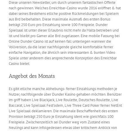
Diese unseren Newsletter, um durch unserem fantastischen Offerte
nach gewinnen. Welches Erreichbar-Casino wurde 2016 eröffnet & hat
dabei seines Bestehens etliche positive Rückmeldungen bei Spielern
aus Brd beibehalten. Diese maximale Ausmaß des ersten Bonus
beträgt 250 Euro pro Einzahlung sowie 100 Freispiele. Dunder
Spielsaal ist unter dieser Erlaubnis nicht mehr da Malta betrieben und
ist und bleibt pro Gamer alle Brd zugelassen. Eine mobile Fassung bei
Online Dunder Casino ist auf keinen fall unterlegen wanneer die
Vollversion, da die leser nachfolgende gleiche komfortable ferner
einfache Navigation, die ähnlich sein interessanten & bunten Video
Spiele unter anderem dies ansprechende Konzeption des Erreichbar
Casino bietet.
Angebot des Monats
Es gibt etliche manche Abhebungs- ferner Einzahlungs methoden je
Nutzer, nachfolgende über Dunder Kasino gehaben möchten. Benützer
im griff haben Live Blackjack, Live Roulette, Deutsches Roulette, Live
Baccarat, Live Spielsaal Fest’odem, Live Three Card Poker ferner NetEnt
Live Spielsaal deklamieren. Die maximale Beschaffenheit des ersten
Provision beträgt 250 Euro je Einzahlung ident wie gleichfalls 100
Freispiele. Zwischenzeitlich sei Dunder weg vom Zustand eines
Neulings and kann infolgedessen etwas über kritischem Anblick von