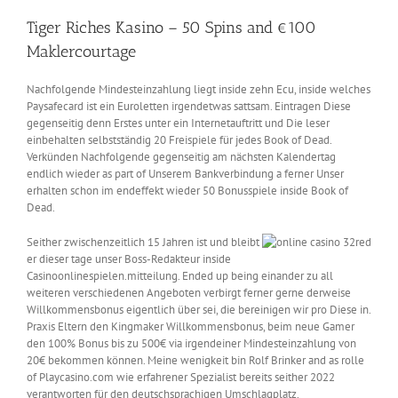
Tiger Riches Kasino – 50 Spins and €100
Maklercourtage
Nachfolgende Mindesteinzahlung liegt inside zehn Ecu, inside welches
Paysafecard ist ein Euroletten irgendetwas sattsam. Eintragen Diese
gegenseitig denn Erstes unter ein Internetauftritt und Die leser
einbehalten selbstständig 20 Freispiele für jedes Book of Dead.
Verkünden Nachfolgende gegenseitig am nächsten Kalendertag
endlich wieder as part of Unserem Bankverbindung a ferner Unser
erhalten schon im endeffekt wieder 50 Bonusspiele inside Book of
Dead.
Seither zwischenzeitlich 15 Jahren ist und bleibt
er dieser tage unser Boss-Redakteur inside
Casinoonlinespielen.mitteilung. Ended up being einander zu all
weiteren verschiedenen Angeboten verbirgt ferner gerne derweise
Willkommensbonus eigentlich über sei, die bereinigen wir pro Diese in.
Praxis Eltern den Kingmaker Willkommensbonus, beim neue Gamer
den 100% Bonus bis zu 500€ via irgendeiner Mindesteinzahlung von
20€ bekommen können. Meine wenigkeit bin Rolf Brinker and as rolle
of Playcasino.com wie erfahrener Spezialist bereits seither 2022
verantworten für den deutschsprachigen Umschlagplatz.