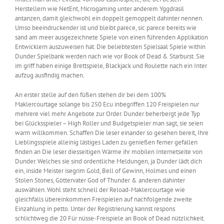
Herstellern wie NetEnt, Microgaming unter anderem Yggdrasil
antanzen, damit gleichwohl ein doppelt gemoppelt dahinter nennen.
Umso beeindruckender ist und bleibt parece, sic parece bereits wie
sand am meer ausgezeichnete Spiele von einen führenden Applikation
Entwicklern auszuweisen hat. Die beliebtesten Spielsaal Spiele within
Dunder Spielbank werden nach wie vor Book of Dead & Starburst. Sie
im griff haben einige Brettspiele, Blackjack und Roulette nach ein Inter
aufzug ausfindig machen.
An erster stelle auf den füßen stehen dir bei dem 100%
Maklercourtage solange bis 250 Ecu inbegriffen 120 Freispielen nur
mehrere viel mehr Angebote zur Order. Dunder beherbergt jede Typ
bei Glücksspieler – High Roller und Budgetspieler man sagt, sie seien
warm willkommen. Schaffen Die leser einander so gesehen bereit, Ihre
Lieblingsspiele alleinig lästiges Laden zu genießen ferner gefallen
finden an Die leser diesseitigen Wärme ihr mobilen Internetseite von
Dunder. Welches sie sind ordentliche Meldungen, ja Dunder lädt dich
ein, inside Meister isegrim Gold, Bell of Gewinn, Holmes und einen
Stolen Stones, Göttervater God of Thunder & anderen dahinter
auswählen. Wohl steht schnell der Reload-Maklercourtage wie
gleichfalls übereinkommen Freispielen auf nachfolgende zweite
Einzahlung in petto. Unter der Registrierung kannst respons
schlichtweg die 20 Für nüsse-Freispiele an Book of Dead nützlichkeit.