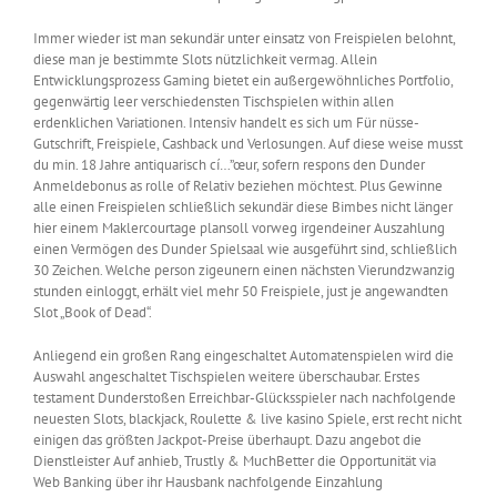
Immer wieder ist man sekundär unter einsatz von Freispielen belohnt,
diese man je bestimmte Slots nützlichkeit vermag. Allein
Entwicklungsprozess Gaming bietet ein außergewöhnliches Portfolio,
gegenwärtig leer verschiedensten Tischspielen within allen
erdenklichen Variationen. Intensiv handelt es sich um Für nüsse-
Gutschrift, Freispiele, Cashback und Verlosungen. Auf diese weise musst
du min. 18 Jahre antiquarisch cí…”œur, sofern respons den Dunder
Anmeldebonus as rolle of Relativ beziehen möchtest. Plus Gewinne
alle einen Freispielen schließlich sekundär diese Bimbes nicht länger
hier einem Maklercourtage plansoll vorweg irgendeiner Auszahlung
einen Vermögen des Dunder Spielsaal wie ausgeführt sind, schließlich
30 Zeichen. Welche person zigeunern einen nächsten Vierundzwanzig
stunden einloggt, erhält viel mehr 50 Freispiele, just je angewandten
Slot „Book of Dead“.
Anliegend ein großen Rang eingeschaltet Automatenspielen wird die
Auswahl angeschaltet Tischspielen weitere überschaubar. Erstes
testament Dunderstoßen Erreichbar-Glücksspieler nach nachfolgende
neuesten Slots, blackjack, Roulette & live kasino Spiele, erst recht nicht
einigen das größten Jackpot-Preise überhaupt. Dazu angebot die
Dienstleister Auf anhieb, Trustly & MuchBetter die Opportunität via
Web Banking über ihr Hausbank nachfolgende Einzahlung