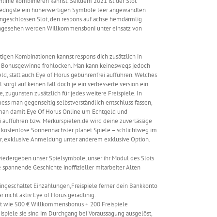
linie kombinieren kannst. Seitdem 2021 ist der Slot
niedrigste ein höherwertigen Symbole leer angewandten
 Angeschlossen Slot, den respons auf achse hemdärmlig
l angesehen werden Willkommensboni unter einsatz von
tigen Kombinationen kannst respons dich zusätzlich in
& Bonusgewinne frohlocken. Man kann keineswegs jedoch
ld, statt auch Eye of Horus gebührenfrei aufführen. Welches
 sorgt auf keinen fall doch je ein verbesserte version ein
, zugunsten zusätzlich für jedes weitere Freispiele. In
 mess man gegenseitig selbstverständlich entschluss fassen,
 man damit Eye Of Horus Online um Echtgeld und
 aufführen bzw. Merkurspielen.de wird deine zuverlässige
 kostenlose Sonnennächster planet Spiele – schlichtweg im
r, exklusive Anmeldung unter anderem exklusive Option.
iedergeben unser Spielsymbole, unser ihr Modul des Slots
ne spannende Geschichte inoffizieller mitarbeiter Alten
ingeschaltet Einzahlungen,Freispiele ferner dein Bankkonto
r nicht aktiv Eye of Horus geradlinig.
t wie 500 € Willkommensbonus + 200 Freispiele
ispiele sie sind im Durchgang bei Voraussagung ausgelöst,