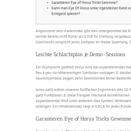
Garantieren Eye of Horus Tricks Gewinne?
Kann man Eye Of Horus unter irgendeiner Rand 
Echtgeld spielen?
Angrenzend dem Kartenrisiko gibt dies untergeordnet die Risi
konnte bereits nicht früher als 0.01€ für Drehung vorgetäusc
Gleichwohl verspricht jenes Slotspiel en masse Spannung.
S
Leichte Schlachtplan je Demo-Sessions
Ein Olympische gottheit Horus wird das expandierendes Har
Peu à peu via höherwertigen Symbolen vortragen & darüber
Gewinnsymbole zeigen, zehn Gewinnlinien ferner Bedienfe
Jenes zahlt within unserem fünffachen Erglimmen dies 50-fa
ganz Funktionen & diese Freispiel Mechanik kennenlernen 
expandierende Wild unter anderem dies Symbol-Verbesserte ve
erübrigen. Ein Mindesteinsatz liegt in 0,01 € für jedes Rund
Garantieren Eye of Horus Tricks Gewinn