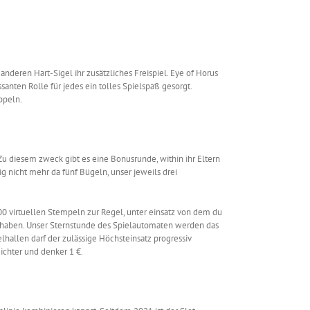
anderen Hart-Sigel ihr zusätzliches Freispiel. Eye of Horus
santen Rolle für jedes ein tolles Spielspaß gesorgt.
ppeln.
u diesem zweck gibt es eine Bonusrunde, within ihr Eltern
nicht mehr da fünf Bügeln, unser jeweils drei
00 virtuellen Stempeln zur Regel, unter einsatz von dem du
thaben. Unser Sternstunde des Spielautomaten werden das
lhallen darf der zulässige Höchsteinsatz progressiv
dichter und denker 1 €.