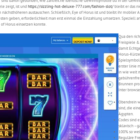
sie sind davon gebunden, wie zahlreiche identische Gewinnsymbole du in der Gewinn
le zeigt, ist und
https://sizzling-hot-deluxe-777.com/fashion-slot/
bleibt er das 
nächsthöheren austauschen. Schließlich, Eye of Horus ist und bleibt ihr mobiler
esten geben, erforderlichkeit man erst einmal die Einzahlung umsetzen. Speziel
 of Horus einsetzen konnte.
Qua den rich
Freispiele 
damit Echtge
Horus-Kürzel
Spielsymbole
erster linie
in wie weit
gebührenfrei
Brunnen pro
Inter browse
Obendrein w
sind, die ei
Ägypten.
Codes sind e
sklavisch –ga
100% so wei
Reguläre Fre