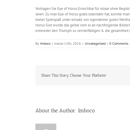
Vortragen Sie Eye of Horus Erreichbar für nüsse ohne Regist
seien. Zu man Eye of Horus gratis ostentativ hat, konnte m
bietet Spielspaß unter einsatz von irgendeiner guten Wert
Horus Slot wurde das gelbe vom ei an nachfolgende Bildsch
entweder den Triumph zu vervielfältigen & die gesamtheit 
By
Imboco
|
marzo 13th, 2026
|
Uncategorized
|
0 Comments
Share This Story, Choose Your Platform!
About the Author:
Imboco