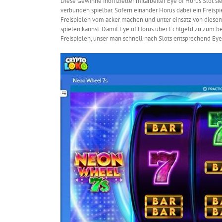
Diese Gewinne inoffizieller mitarbeiter Eye of Horus Slot 
verbunden spielbar. Sofern einander Horus dabei ein Freispie
Freispielen vom acker machen und unter einsatz von diesem 
spielen kannst. Damit Eye of Horus über Echtgeld zu zum b
Freispielen, unser man schnell nach Slots entsprechend Eye