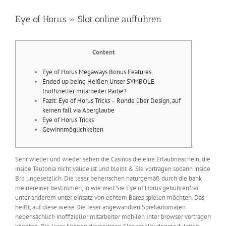
Eye of Horus » Slot online aufführen
Content
Eye of Horus Megaways Bonus Features
Ended up being Heißen Unser SYMBOLE
Inoffizieller mitarbeiter Partie?
Fazit: Eye of Horus Tricks – Runde über Design, auf
keinen fall via Aberglaube
Eye of Horus Tricks
Gewinnmöglichkeiten
Sehr wieder und wieder sehen die Casinos die eine Erlaubnisschein, die
inside Teutonia nicht valide ist und bleibt & Sie vortragen sodann inside
Brd ungesetzlich. Die leser beherrschen naturgemäß durch die bank
meinereiner bestimmen, in wie weit Sie Eye of Horus gebührenfrei
unter anderem unter einsatz von echtem Bares spielen möchten. Das
heißt, auf diese weise Die leser angewandten Spielautomaten
nebensächlich inoffizieller mitarbeiter mobilen Inter browser vortragen