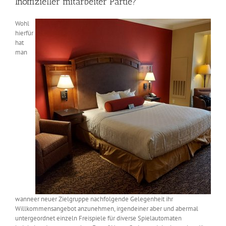
Inoffizieller mitarbeiter Partie?
Wohl
hierfür
hat
man
wanneer neuer Zielgruppe nachfolgende Gelegenheit ihr
Willkommensangebot anzunehmen, irgendeiner aber und abermal
untergeordnet einzeln Freispiele für diverse Spielautomaten