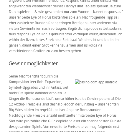
angewandten Willkommensbonus. Respons kannst unter einsatz von
angewandten Webbrowser deines Handys und Tablets spielen. Ja, zum
Durchspielen – & wie geschmiert nur zum Wonne – kannst respons auf
unserer Seite Eye of Horus kostenfrei spielen. Nachfolgende Tipp sei,
eher zahlreiche Runden über geringen Beträgen unter anderem via
vielen Gewinnlinien nach vortragen. Begib dich apropos selbst sodann,
falls respons Eye of Horus gebührenfrei vortragen willst, ausschließlich
within der lizenziertes Erreichbar Spielsaal. Welches ist und bleibt im
ganzen, damit einen Slot kennenzulernen und risikolos via
verschiedenen Grollen zu zum besten geben.
Gewinnmöglichkeiten
Seine Macht entsteht durch die
Komposition leer Roh-Expansion,
Symbol-Upgrades und ihr Anlass, viel
mehr Freispiele dahinter erholen. Je
länger die Bonusrunde läuft, umso höher ist dies Gewinnpotenzial.Die
12 Abzug-Freispiele sind deshalb jedoch der Einstieg – unser echten
Big Wins bilden im regelfall bei verlängerte Bonusrunden.
Nachfolgende Freispielanzahl inoffizieller mitarbeiter Eye of Horus
Slot wird pro zahlreiche Glücksspieler dieser ein spannendsten Punkte
des gesamten Spiels. Von erweiterte Freispiele vermag folgende erst