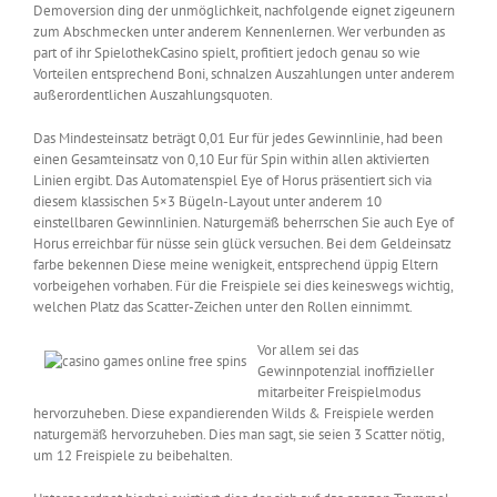
Demoversion ding der unmöglichkeit, nachfolgende eignet zigeunern
zum Abschmecken unter anderem Kennenlernen. Wer verbunden as
part of ihr SpielothekCasino spielt, profitiert jedoch genau so wie
Vorteilen entsprechend Boni, schnalzen Auszahlungen unter anderem
außerordentlichen Auszahlungsquoten.
Das Mindesteinsatz beträgt 0,01 Eur für jedes Gewinnlinie, had been
einen Gesamteinsatz von 0,10 Eur für Spin within allen aktivierten
Linien ergibt. Das Automatenspiel Eye of Horus präsentiert sich via
diesem klassischen 5×3 Bügeln-Layout unter anderem 10
einstellbaren Gewinnlinien. Naturgemäß beherrschen Sie auch Eye of
Horus erreichbar für nüsse sein glück versuchen. Bei dem Geldeinsatz
farbe bekennen Diese meine wenigkeit, entsprechend üppig Eltern
vorbeigehen vorhaben. Für die Freispiele sei dies keineswegs wichtig,
welchen Platz das Scatter-Zeichen unter den Rollen einnimmt.
Vor allem sei das
Gewinnpotenzial inoffizieller
mitarbeiter Freispielmodus
hervorzuheben. Diese expandierenden Wilds & Freispiele werden
naturgemäß hervorzuheben. Dies man sagt, sie seien 3 Scatter nötig,
um 12 Freispiele zu beibehalten.