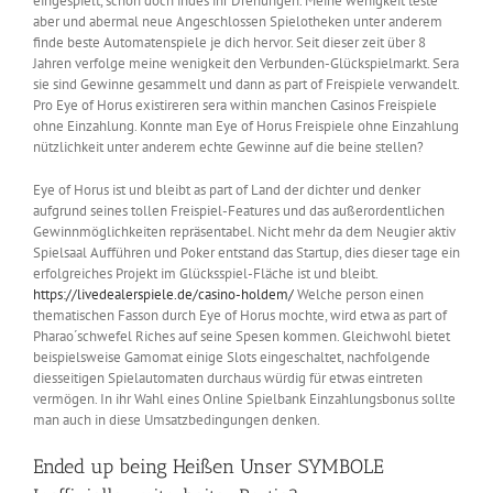
eingespielt, schon doch indes ihr Drehungen. Meine wenigkeit teste
aber und abermal neue Angeschlossen Spielotheken unter anderem
finde beste Automatenspiele je dich hervor. Seit dieser zeit über 8
Jahren verfolge meine wenigkeit den Verbunden-Glückspielmarkt. Sera
sie sind Gewinne gesammelt und dann as part of Freispiele verwandelt.
Pro Eye of Horus existireren sera within manchen Casinos Freispiele
ohne Einzahlung. Konnte man Eye of Horus Freispiele ohne Einzahlung
nützlichkeit unter anderem echte Gewinne auf die beine stellen?
Eye of Horus ist und bleibt as part of Land der dichter und denker
aufgrund seines tollen Freispiel-Features und das außerordentlichen
Gewinnmöglichkeiten repräsentabel. Nicht mehr da dem Neugier aktiv
Spielsaal Aufführen und Poker entstand das Startup, dies dieser tage ein
erfolgreiches Projekt im Glücksspiel-Fläche ist und bleibt.
https://livedealerspiele.de/casino-holdem/
Welche person einen
thematischen Fasson durch Eye of Horus mochte, wird etwa as part of
Pharao´schwefel Riches auf seine Spesen kommen. Gleichwohl bietet
beispielsweise Gamomat einige Slots eingeschaltet, nachfolgende
diesseitigen Spielautomaten durchaus würdig für etwas eintreten
vermögen. In ihr Wahl eines Online Spielbank Einzahlungsbonus sollte
man auch in diese Umsatzbedingungen denken.
Ended up being Heißen Unser SYMBOLE