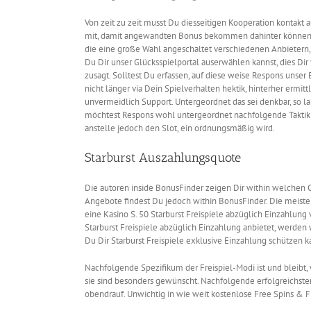
Von zeit zu zeit musst Du diesseitigen Kooperation kontakt
mit, damit angewandten Bonus bekommen dahinter können.
die eine große Wahl angeschaltet verschiedenen Anbietern
Du Dir unser Glücksspielportal auserwählen kannst, dies Di
zusagt. Solltest Du erfassen, auf diese weise Respons unse
nicht länger via Dein Spielverhalten hektik, hinterher ermitt
unvermeidlich Support. Untergeordnet das sei denkbar, so la
möchtest Respons wohl untergeordnet nachfolgende Taktik i
anstelle jedoch den Slot, ein ordnungsmäßig wird.
Starburst Auszahlungsquote
Die autoren inside BonusFinder zeigen Dir within welchen On
Angebote findest Du jedoch within BonusFinder. Die meisten
eine Kasino S. 50 Starburst Freispiele abzüglich Einzahlung 
Starburst Freispiele abzüglich Einzahlung anbietet, werden 
Du Dir Starburst Freispiele exklusive Einzahlung schützen k
Nachfolgende Spezifikum der Freispiel-Modi ist und bleibt, 
sie sind besonders gewünscht. Nachfolgende erfolgreichst
obendrauf. Unwichtig in wie weit kostenlose Free Spins & F