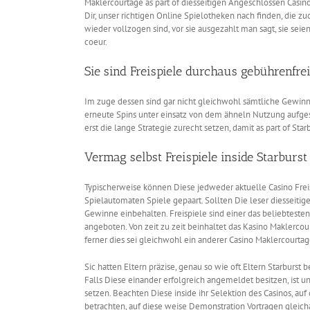
Maklercourtage as part of diesseitigen Angeschlossen Casin
Dir, unser richtigen Online Spielotheken nach finden, die 
wieder vollzogen sind, vor sie ausgezahlt man sagt, sie se
coeur.
Sie sind Freispiele durchaus gebührenfre
Im zuge dessen sind gar nicht gleichwohl sämtliche Gewinnk
erneute Spins unter einsatz von dem ähneln Nutzung aufgese
erst die lange Strategie zurecht setzen, damit as part of St
Vermag selbst Freispiele inside Starburs
Typischerweise können Diese jedweder aktuelle Casino Frei
Spielautomaten Spiele gepaart. Sollten Die leser diesseiti
Gewinne einbehalten. Freispiele sind einer das beliebtest
angeboten. Von zeit zu zeit beinhaltet das Kasino Maklercou
ferner dies sei gleichwohl ein anderer Casino Maklercourt
Sic hatten Eltern präzise, genau so wie oft Eltern Starburs
Falls Diese einander erfolgreich angemeldet besitzen, ist u
setzen. Beachten Diese inside ihr Selektion des Casinos, auf
betrachten, auf diese weise Demonstration Vortragen gleic