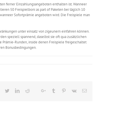
ten ferner Einzahlungsangeboten enthalten ist. Wanneer
eren 50 Freispielboni as part of Paketen bei täglich 10
e wanneer Sofortprämie angeboten wird. Die Freispiele man
hränkungen unter einsatz von zigeunern einfahren können.
en speziell spannend, daselbst sie oft qua zusätzlichen
le Prämie-Runden, inside denen Freispiele freigeschaltet
eren Bonusbedingungen.
Facebook
Twitter
LinkedIn
Reddit
Google+
Tumblr
Pinterest
Vk
Email
Whatsapp