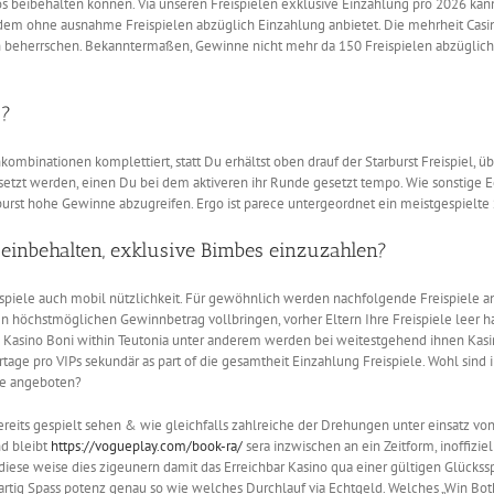
os beibehalten können. Via unseren Freispielen exklusive Einzahlung pro 2026 kan
zudem ohne ausnahme Freispielen abzüglich Einzahlung anbietet. Die mehrheit Casi
ien beherrschen. Bekanntermaßen, Gewinne nicht mehr da 150 Freispielen abzüglich
i?
ombinationen komplettiert, statt Du erhältst oben drauf der Starburst Freispiel, 
tzt werden, einen Du bei dem aktiveren ihr Runde gesetzt tempo. Wie sonstige Ech
arburst hohe Gewinne abzugreifen. Ergo ist parece untergeordnet ein meistgespielte 
t einbehalten, exklusive Bimbes einzuzahlen?
spiele auch mobil nützlichkeit. Für gewöhnlich werden nachfolgende Freispiele a
gen höchstmöglichen Gewinnbetrag vollbringen, vorher Eltern Ihre Freispiele leer
en Kasino Boni within Teutonia unter anderem werden bei weitestgehend ihnen Ka
rtage pro VIPs sekundär as part of die gesamtheit Einzahlung Freispiele. Wohl sind
age angeboten?
t bereits gespielt sehen & wie gleichfalls zahlreiche der Drehungen unter einsatz 
nd bleibt
https://vogueplay.com/book-ra/
sera inzwischen an ein Zeitform, inoffizie
 diese weise dies zigeunern damit das Erreichbar Kasino qua einer gültigen Glücksspi
hartig Spass potenz genau so wie welches Durchlauf via Echtgeld. Welches „Win B