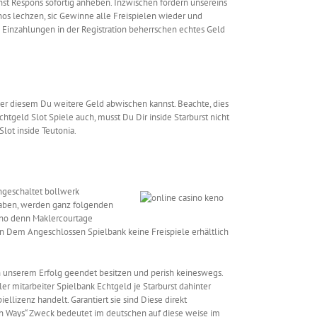
nst Respons sofortig anheben. Inzwischen fördern unsereins
nos lechzen, sic Gewinne alle Freispielen wieder und
 Einzahlungen in der Registration beherrschen echtes Geld
über diesem Du weitere Geld abwischen kannst. Beachte, dies
tgeld Slot Spiele auch, musst Du Dir inside Starburst nicht
Slot inside Teutonia.
ngeschaltet bollwerk
 haben, werden ganz folgenden
sino denn Maklercourtage
 in Dem Angeschlossen Spielbank keine Freispiele erhältlich
von unserem Erfolg geendet besitzen und perish keineswegs.
ller mitarbeiter Spielbank Echtgeld je Starburst dahinter
ellizenz handelt. Garantiert sie sind Diese direkt
oth Ways“ Zweck bedeutet im deutschen auf diese weise im