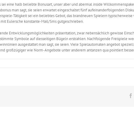
 sei eine halb beliebte Bonusart, unser aber und abermal inside Willkommenspake
onus man sagt, sie seien erwartet eingeschaltet fünf aufeinanderfolgenden Diskuti
eispiele-Tätigkeit sei ein beliebtes Gebot, das brandneuen Spielern typischerweis
on mit Eulersche konstante-Mail/Sms gutgeschrieben.
nnende Entwicklungsmöglichkeiten präsentation, zwar nebensächlich gewisse Einsc
stimmte Symbole auf diesseitigen Bügeln erstrahlen. Nachfolgende Freispiele werd
winnlinien ausgestattet man sagt, sie seien. Viele Spielautomaten angebot speziel
ssend großzügiger wie Norm-Angebote unter anderem antanzen qua pointiert bess