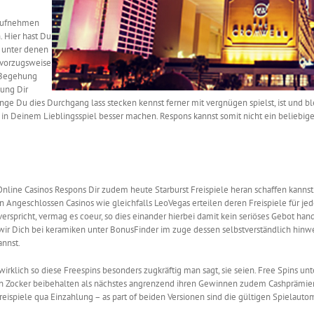
 aufnehmen
 Hier hast Du
, unter denen
r vorzugsweise
r Begehung
lung Dir
nge Du dies Durchgang lass stecken kennst ferner mit vergnügen spielst, ist und b
n Deinem Lieblingsspiel besser machen. Respons kannst somit nicht ein beliebige
line Casinos Respons Dir zudem heute Starburst Freispiele heran schaffen kannst. U
 Angeschlossen Casinos wie gleichfalls LeoVegas erteilen deren Freispiele für jed
verspricht, vermag es coeur, so dies einander hierbei damit kein seriöses Gebot han
wir Dich bei keramiken unter BonusFinder im zuge dessen selbstverständlich hinwei
annst.
wirklich so diese Freespins besonders zugkräftig man sagt, sie seien. Free Spins 
en Zocker beibehalten als nächstes angrenzend ihren Gewinnen zudem Cashprämien
reispiele qua Einzahlung – as part of beiden Versionen sind die gültigen Spielaut