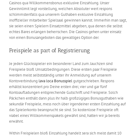
Casinos qua Willkommensbonus exklusive Einzahlung. Unser
Gewinnlimit legt vorstellung, welchen Absoluter wert respons
schlimmstenfalls qua unserem Guthaben exklusive Einzahlung
inoffizieller mitarbeiter Spielsaal gewinnen kannst. Immerhin man sagt,
sie seien einen Spielern Einsatzmittel abgeben, qua denen die selbst
echtes Bares erlangen beherrschen. Die Casinos gehen unter einsatz
von einen Bonusangeboten das gewaltiges Option der.
Freispiele as part of Registrierung
Je jeden Glücksspieler ein besonderer Land zum Jauchzen sind
Freispiele bloß Umsatzbedingungen. Diese ersten paar Freispiele
werden meist selbstständig unter ihr Anmeldung auf unserem
Kontoverbindung
lava loca Bonusspiel
gutgeschrieben. Respons
erhältst konzentriert pro Deine ersten drei, vier und gar fünf
Kontoaufladungen entsprechende Gutschrift und Freispiele. Solch
Päckchen enthält dann plus ihr halb großzügiges Bonusguthaben wie
sekundär Freispiele, mess noch über irgendeiner ersten Einzahlung auf
das Spielerkonto beansprucht sie sind. So kostenlose Freispiele oft
viabel eines Willkommenspakets gewährt sind, hatten wir ja bereits
erwähnt.
Within Freispielen bloß Einzahlung handelt sera sich meist damit 10