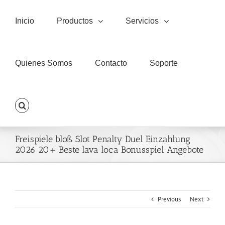
Skip
to
Inicio
Productos
Servicios
content
Quienes Somos
Contacto
Soporte
Freispiele bloß Slot Penalty Duel Einzahlung
2026 20+ Beste lava loca Bonusspiel Angebote
Previous
Next