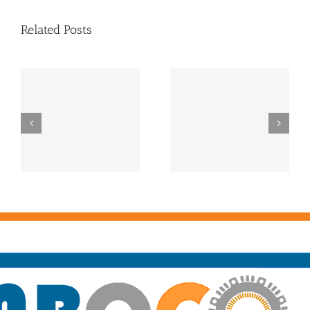
Related Posts
es
copy watches uk
rolex Super Clone