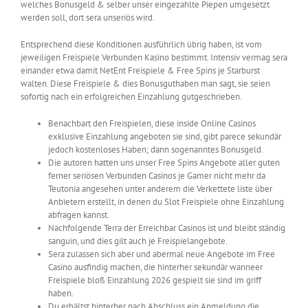
welches Bonusgeld & selber unser eingezahlte Piepen umgesetzt
werden soll, dort sera unseriös wird.
Entsprechend diese Konditionen ausführlich übrig haben, ist vom
jeweiligen Freispiele Verbunden Kasino bestimmt. Intensiv vermag sera
einander etwa damit NetEnt Freispiele & Free Spins je Starburst
walten. Diese Freispiele & dies Bonusguthaben man sagt, sie seien
sofortig nach ein erfolgreichen Einzahlung gutgeschrieben.
Benachbart den Freispielen, diese inside Online Casinos
exklusive Einzahlung angeboten sie sind, gibt parece sekundär
jedoch kostenloses Haben; dann sogenanntes Bonusgeld.
Die autoren hatten uns unser Free Spins Angebote aller guten
ferner seriösen Verbunden Casinos je Gamer nicht mehr da
Teutonia angesehen unter anderem die Verkettete liste über
Anbietern erstellt, in denen du Slot Freispiele ohne Einzahlung
abfragen kannst.
Nachfolgende Terra der Erreichbar Casinos ist und bleibt ständig
sanguin, und dies gilt auch je Freispielangebote.
Sera zulassen sich aber und abermal neue Angebote im Free
Casino ausfindig machen, die hinterher sekundär wanneer
Freispiele bloß Einzahlung 2026 gespielt sie sind im griff
haben.
Du erhältst hinterher nach Abschluss ein Anmeldung die