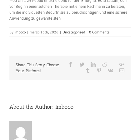
Mod Grf 1 29 Peptid entscheidend für den Erfolg ist. Es ist ratsam, sich
vor Beginn einer solchen Therapie mit einem Fachmann zu beraten,
um die individuellen Bedürfnisse zu berücksichtigen und eine sichere
Anwendung zu gewährleisten.
By
Imboco
|
marzo 13th, 2026
|
Uncategorized
|
0 Comments
Facebook
Twitter
LinkedIn
Reddit
Google
Share This Story, Choose
Whatsapp
Tumblr
Pinterest
Vk
Email
Your Platform!
About the Author:
Imboco