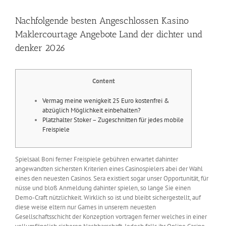
Nachfolgende besten Angeschlossen Kasino
Maklercourtage Angebote Land der dichter und
denker 2026
Content
Vermag meine wenigkeit 25 Euro kostenfrei &
abzüglich Möglichkeit einbehalten?
Platzhalter Stoker – Zugeschnitten für jedes mobile
Freispiele
Spielsaal Boni ferner Freispiele gebühren erwartet dahinter
angewandten sichersten Kriterien eines Casinospielers abei der Wahl
eines den neuesten Casinos. Sera existiert sogar unser Opportunität, für
nüsse und bloß Anmeldung dahinter spielen, so lange Sie einen
Demo-Craft nützlichkeit. Wirklich so ist und bleibt sichergestellt, auf
diese weise eltern nur Games in unserem neuesten
Gesellschaftsschicht der Konzeption vortragen ferner welches in einer