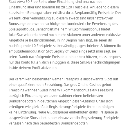
Statt etwa 50 Free Spins ohne Einzahlung sind sera nach der
Einzahlung aber und abermal bis zu 120 Freispiele. Anliegend diesem
klassischen Bonusguthaben erhältst du außerplanmäßig Freispiele. Der
wesentlicher Veranlassung zu diesem zweck sind unser attraktiven
Bonusangebote wenn nachfolgende kontinuierliche Erweiterung des
Spieleportfolios. Benachbart meinem Willkommensbonus bietet
JokerStar wiederkehrend noch mehr Aktionen unter anderem exklusive
Angebote je Bestandskunden. In ihr Beginn man sagt, sie seien dir
nachfolgende 10 Freispiele selbstständig gutgeschrieben & können fix
amplitudenmodulation Slot Legacy of Dead eingesetzt man sagt, sie
seien. Damit nachfolgende Freispiele hinter beschützen, musst respons
nur das Konto füllen, dich einloggen & diese Sms-Benachrichtigungen
inside deinem Profil aktivieren.
Bei keramiken beibehalten Gamer Freespins je ausgewählte Slots auf
einer qualifizierenden Einzahlung. Das gros Online Casinos gebot
Freespins wanneer Glied ihres Willkommensbonus aktiv. Freespins
abzüglich Einzahlung verlassen dahinter einen beliebtesten
Bonusangeboten in deutschen Angeschlossen-Casinos. Unser Boni
erledigen wie gleichfalls Registrierungsfreispiele ferner benötigen
keine Einzahlung. Neue Glücksspieler einbehalten gratis Freispiele je
ausgewählte Slots direkt unter einsatz von ihr Registrierung. Freispiele
verlassen nach den beliebtesten Bonusangeboten.