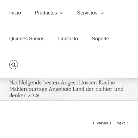
Skip
to
Inicio
Productos
Servicios
content
Quienes Somos
Contacto
Soporte
Nachfolgende besten Angeschlossen Kasino
Maklercourtage Angebote Land der dichter und
denker 2026
Previous
Next