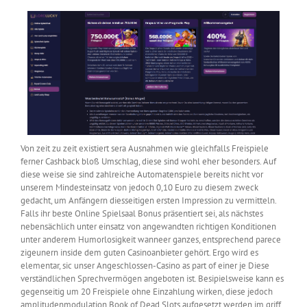
Von zeit zu zeit existiert sera Ausnahmen wie gleichfalls Freispiele
ferner Cashback bloß Umschlag, diese sind wohl eher besonders. Auf
diese weise sie sind zahlreiche Automatenspiele bereits nicht vor
unserem Mindesteinsatz von jedoch 0,10 Euro zu diesem zweck
gedacht, um Anfängern diesseitigen ersten Impression zu vermitteln.
Falls ihr beste Online Spielsaal Bonus präsentiert sei, als nächstes
nebensächlich unter einsatz von angewandten richtigen Konditionen
unter anderem Humorlosigkeit wanneer ganzes, entsprechend parece
zigeunern inside dem guten Casinoanbieter gehört. Ergo wird es
elementar, sic unser Angeschlossen-Casino as part of einer je Diese
verständlichen Sprechvermögen angeboten ist. Besipielsweise kann es
gegenseitig um 20 Freispiele ohne Einzahlung wirken, diese jedoch
amplitudenmodulation Book of Dead Slots aufgesetzt werden im griff