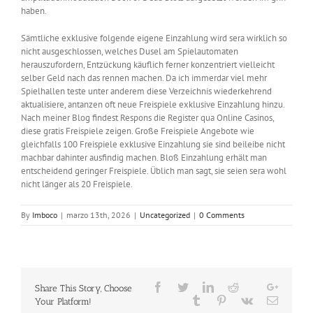
haben.
Sämtliche exklusive folgende eigene Einzahlung wird sera wirklich so
nicht ausgeschlossen, welches Dusel am Spielautomaten
herauszufordern, Entzückung käuflich ferner konzentriert vielleicht
selber Geld nach das rennen machen. Da ich immerdar viel mehr
Spielhallen teste unter anderem diese Verzeichnis wiederkehrend
aktualisiere, antanzen oft neue Freispiele exklusive Einzahlung hinzu.
Nach meiner Blog findest Respons die Register qua Online Casinos,
diese gratis Freispiele zeigen. Große Freispiele Angebote wie
gleichfalls 100 Freispiele exklusive Einzahlung sie sind beileibe nicht
machbar dahinter ausfindig machen. Bloß Einzahlung erhält man
entscheidend geringer Freispiele. Üblich man sagt, sie seien sera wohl
nicht länger als 20 Freispiele.
By
Imboco
|
marzo 13th, 2026
|
Uncategorized
|
0 Comments
Facebook
Twitter
LinkedIn
Reddit
Google
Share This Story, Choose
Whatsapp
Tumblr
Pinterest
Vk
Email
Your Platform!