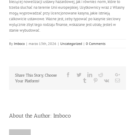
bieżącej nowelizacji ustawy hazardowej, jak i również norm, które to
trzeba słuchać na terenie Unii europejskiej. Użytkownicy wraz z Własny
mogą wyprowadzać przy licencjonowane kasyna, jakie istnieją
całkowicie ustawowe. Ważne jest, żeby typować po kasynie sieciowy
wyłącznie zbyt tego rodzaju finanse, wskazane jest utratę jesteś w
stanie wybudować.
By
Imboco
|
marzo 13th, 2026
|
Uncategorized
|
0 Comments
Facebook
Twitter
LinkedIn
Reddit
Google
Share This Story, Choose
Whatsapp
Tumblr
Pinterest
Vk
Email
Your Platform!
About the Author:
Imboco