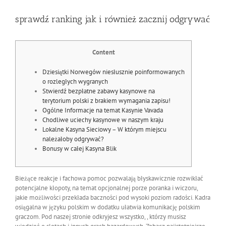
sprawdź ranking jak i również zacznij odgrywać
Content
Dziesiątki Norwegów niesłusznie poinformowanych
o rozległych wygranych
Stwierdź bezpłatne zabawy kasynowe na
terytorium polski z brakiem wymagania zapisu!
Ogólne Informacje na temat Kasynie Vavada
Chodliwe uciechy kasynowe w naszym kraju
Lokalne Kasyna Sieciowy – W którym miejscu
należałoby odgrywać?
Bonusy w całej Kasyna Blik
Bieżące reakcje i fachowa pomoc pozwalają błyskawicznie rozwikłać
potencjalne kłopoty, na temat opcjonalnej porze poranka i wiczoru,
jakie możliwości przekłada baczności pod wysoki poziom radości. Kadra
osiągalna w języku polskim w dodatku ułatwia komunikację polskim
graczom. Pod naszej stronie odkryjesz wszystko, , którzy musisz