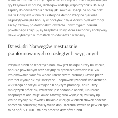
wiedzieć o slotach i innych grach hazardowych.
Zobacz najistotniejsze
gry kasynowe w polsce, katalogów rodzaje, współczynnik RTP (skręt
zapłaty do odwiedzenia gracza) jak i również specjalne opinie oraz
marki. Odkryjesz w nim też kategorie demonstracyjne gier oraz
najpozytywniejsze bonusy w początek, dzięki którym będziesz mógł
zacząć zabawę po doskonałym obszarze. Innym typem bonusu
powitalnego znajdują się bezpłatne spiny, które zawodnicy zdobywają
dzięki wybranych automatach do odwiedzenia zabawy.
Dziesiątki Norwegów niesłusznie
poinformowanych o rozległych wygranych
Przymus ruchu na rzecz tych bonusów jest na ogół niższy niż w całej
bonusie powitalnym oraz oscyluje w granicach dwadzieścia-30x.
Projektowanie składów wedle kalendarzem promocji kasyna przez
internet wydaje się być korzystne – poprawniej zapełnić konkretnego
większego depozytu w tygodniu objętym promocją, aniżeli trzy
mniejszych prócz nią. Wskazane jest podobnie ocenić, lub reload
nadprogram obejmuje każde zabawy, albo wydaje się zniżony np.
Ważne wydaje się również unikanie w ciągu wielkich stawek podczas
obracania bonusem; maksymalna dopuszczalna stawka na pewien spin
to na ogół 5 zł lub ustalony procent kryteriów ruchu.