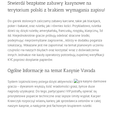
Stwierdź bezpłatne zabawy kasynowe na
terytorium polski z brakiem wymagania zapisu!
Do gierek stołowych zaliczamy zabawy karciane, takie jak blackjack,
poker i bakarat, oraz ruletkę jak i również kości. Przykładowo, ruletka
dzieli się dzięki ruletkę amerykańską, francuską, rosyjską, klasyczną, 3d
itd. Niejednokrotnie gracze próbują odebrać stracone środki,
podejmując nieprzemyślane zagrożenie, , którzy w dodatku pogarsza
lokalizację. Wskazane jest nie zapominać na temat planowym uczeniu
czujności na naszych błędach oraz korzystać wraz z doświadczenia
innych. Jednakże nie każdy operatorzy potrzebują zupełnej weryfikacji
KYC poprzez dosyłanie papierów.
Ogólne Informacje na temat Kasynie Vavada
System lojalnościowy polega dzięki aktywności
gracza – dywanom większą ilość wiadomości grasz, tymże duże
nagrody uzyskujesz. Do tego, partycypanci VIP potrafią opierać się
priorytetowe poparcie techniczne oraz lepsze limity wypłat. Kacper
Krawczyk rozpoczął własną karierę jak sprzedawca żetonów w całej
naszym kasynie, a następnie jest fachowym krupierem ruletki.